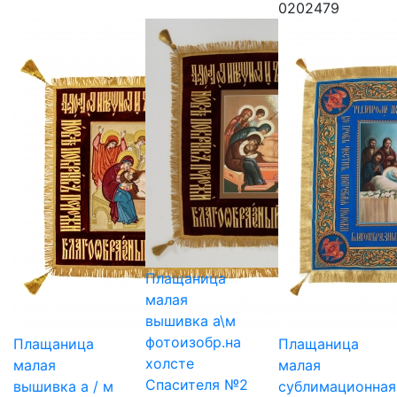
0202479
Плащаница
малая
вышивка а\м
фотоизобр.на
Плащаница
Плащаница
холсте
малая
малая
Спасителя №2
вышивка а / м
сублимационная