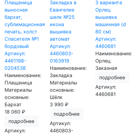
Плащаница
Закладка в
3 варианта
выносная
Евангелие
Орлец
бархат,
шелк №25
вышивка
сублимационная
икона
машинная (d
печать, холст
вышивка
80 см)
Спасителя №1
автомат
Артикул:
бордовый
Артикул:
4460681
Артикул:
4460803-
Наименование:
4461198-
0163919
Орлец
0204538
Наименование:
Заказная
Наименование:
Закладка
подробнее
Плащаница
Материалы
Артикул:
Материалы
основные:
4460681
основные:
Шёлк
Бархат
3 990 ₽
18 060 ₽
подробнее
подробнее
Артикул:
Артикул:
4460803-