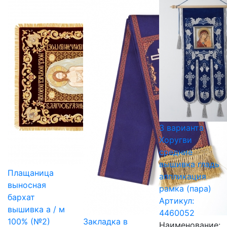
3 варианта
Хоругви
средние
вышивка гладь
Плащаница
аппликация
выносная
рамка (пара)
бархат
Артикул:
вышивка а / м
4460052
100% (№2)
Закладка в
Наименование: