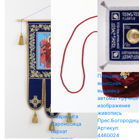
Плащаница
выносная
вышивка
автомат+ручная
изображение
живопись
4 варианта
Прес.Богороди
Дароносица
Артикул:
бархат
4460024
вышивка