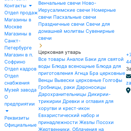
Венчальные свечи
Ново-
Контакты
Иерусалимские свечи
Номерные
Отдел продаж
свечи
Пасхальные свечи
Магазины в
Праздничные свечи
Свечи для
Москве
домашней молитвы
Сувенирные
Магазины в
свечи
Санкт-
Петербурге
Церковная утварь
Магазин в п.
+7
Все товары
Аналои
Баки для святой
Софрино
4
воды
Блюда всенощные
Блюда для
Отдел кадров
З
приготовления Агнца
Бра церковные
Отдел
Венцы
Вывески церковные
Голгофы
снабжения
za
Гробницы, раки
Дароносицы
Музей завода
Дарохранительницы
Дикирии-
О
трикирии
Древки и оглавия для
предприятии
хоругви и крест-икон
Евхаристический набор и
Реквизиты
принадлежности
Жезлы Посохи
Официальные
Жертвенники, Облачения на