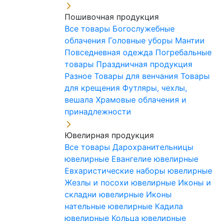
Пошивочная продукция
Все товары
Богослужебные
облачения
Головные уборы
Мантии
Повседневная одежда
Погребальные
товары
Праздничная продукция
Разное
Товары для венчания
Товары
для крещения
Футляры, чехлы,
вешала
Храмовые облачения и
принадлежности
Ювелирная продукция
Все товары
Дарохранительницы
ювелирные
Евангелие ювелирные
Евхаристические наборы ювелирные
Жезлы и посохи ювелирные
Иконы и
складни ювелирные
Иконы
нательные ювелирные
Кадила
ювелирные
Кольца ювелирные