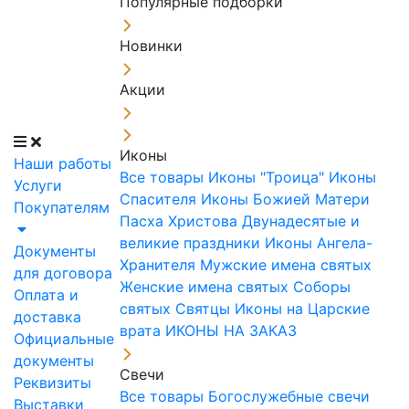
Популярные подборки
Новинки
Акции
Иконы
Наши работы
Все товары
Иконы "Троица"
Иконы
Услуги
Спасителя
Иконы Божией Матери
Покупателям
Пасха Христова
Двунадесятые и
великие праздники
Иконы Ангела-
Документы
Хранителя
Мужские имена святых
для договора
Женские имена святых
Соборы
Оплата и
святых
Святцы
Иконы на Царские
доставка
врата
ИКОНЫ НА ЗАКАЗ
Официальные
документы
Свечи
Реквизиты
Все товары
Богослужебные свечи
Выставки