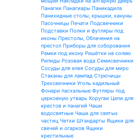
мощей
Накладки на алтарную дверь
Панагии
Панагиары
Паникадила
Панихидные столы, крышки, кануны
Пасочницы
Печати
Подсвечники
Подставки
Полки и футляры под
иконы
Престолы, Облачения на
престол
Приборы для соборования
Рамки под икону
Решётки на солею
Рипиды
Розовая вода
Семисвечники
Сосуды для елея
Сосуды для миро
Стаканы для лампад
Стрючицы
Трехсвечники
Уголь кадильный
Фонари пасхальные
Футляры под
церковную утварь
Хоругви
Цепи для
крестов и панагий
Чаши
водосвятные
Чаши для святых
частиц
Четки
Штандарты
Ящики для
свечей и огарков
Ящики
крестильные