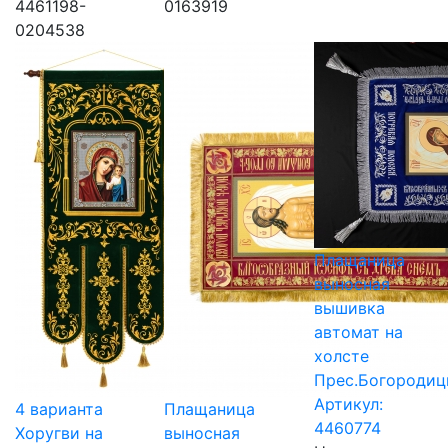
4461198-
0163919
0204538
Плащаница
выносная
вышивка
автомат на
холсте
Прес.Богороди
Артикул:
4 варианта
Плащаница
4460774
Хоругви на
выносная