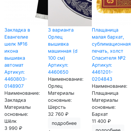
Закладка в
3 варианта
Плащаница
Евангелие
Орлец
малая бархат,
шелк №16
вышивка
сублимационная
икона
машинная (d
печать, холст
вышивка
100 см)
Спасителя №2
автомат
Артикул:
Артикул:
Артикул:
4460650
4461201-
4460803-
Наименование:
0204843
0148907
Орлец
Наименование:
Наименование:
Материалы
Плащаница
Закладка
основные:
Материалы
Материалы
Шерсть
основные:
основные:
32 760 ₽
Бархат
Шёлк
11 400 ₽
подробнее
3 990 ₽
подробнее