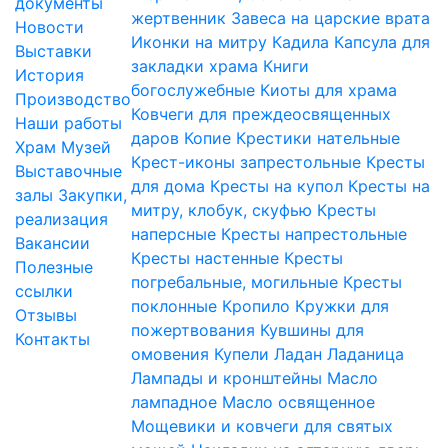
документы
жертвенник
Завеса на царские врата
Новости
Иконки на митру
Кадила
Капсула для
Выставки
закладки храма
Книги
История
богослужебные
Киоты для храма
Производство
Ковчеги для преждеосвященных
Наши работы
даров
Копие
Крестики нательные
Храм
Музей
Крест-иконы запрестольные
Кресты
Выставочные
для дома
Кресты на купол
Кресты на
залы
Закупки,
митру, клобук, скуфью
Кресты
реализация
наперсные
Кресты напрестольные
Вакансии
Кресты настенные
Кресты
Полезные
погребальные, могильные
Кресты
ссылки
поклонные
Кропило
Кружки для
Отзывы
пожертвования
Кувшины для
Контакты
омовения
Купели
Ладан
Ладаница
Лампады и кронштейны
Масло
лампадное
Масло освященное
Мощевики и ковчеги для святых