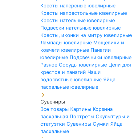
Кресты наперсные ювелирные
Кресты напрестольные ювелирные
Кресты нательные ювелирные
Подвески нательные ювелирные
Кресты, иконки на митру ювелирные
Лампады ювелирные
Мощевики и
ковчеги ювелирные
Панагии
ювелирные
Подсвечники ювелирные
Разное
Сосуды ювелирные
Цепи для
крестов и панагий
Чаши
водосвятные ювелирные
Яйца
пасхальные ювелирные
Сувениры
Все товары
Картины
Корзина
пасхальная
Портреты
Скульптуры и
статуэтки
Сувениры
Сумки
Яйца
пасхальные