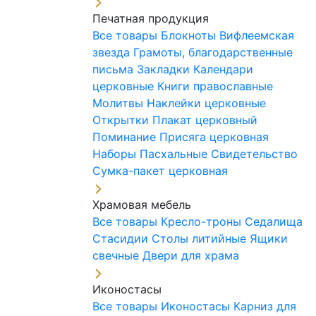
Печатная продукция
Все товары
Блокноты
Вифлеемская
звезда
Грамоты, благодарственные
письма
Закладки
Календари
церковные
Книги православные
Молитвы
Наклейки церковные
Открытки
Плакат церковный
Поминание
Присяга церковная
Наборы Пасхальные
Свидетельство
Сумка-пакет церковная
Храмовая мебель
Все товары
Кресло-троны
Седалища
Стасидии
Столы литийные
Ящики
свечные
Двери для храма
Иконостасы
Все товары
Иконостасы
Карниз для