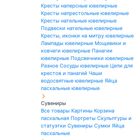
Кресты наперсные ювелирные
Кресты напрестольные ювелирные
Кресты нательные ювелирные
Подвески нательные ювелирные
Кресты, иконки на митру ювелирные
Лампады ювелирные
Мощевики и
ковчеги ювелирные
Панагии
ювелирные
Подсвечники ювелирные
Разное
Сосуды ювелирные
Цепи для
крестов и панагий
Чаши
водосвятные ювелирные
Яйца
пасхальные ювелирные
Сувениры
Все товары
Картины
Корзина
пасхальная
Портреты
Скульптуры и
статуэтки
Сувениры
Сумки
Яйца
пасхальные