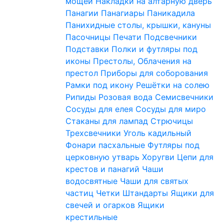
мощей
Накладки на алтарную дверь
Панагии
Панагиары
Паникадила
Панихидные столы, крышки, кануны
Пасочницы
Печати
Подсвечники
Подставки
Полки и футляры под
иконы
Престолы, Облачения на
престол
Приборы для соборования
Рамки под икону
Решётки на солею
Рипиды
Розовая вода
Семисвечники
Сосуды для елея
Сосуды для миро
Стаканы для лампад
Стрючицы
Трехсвечники
Уголь кадильный
Фонари пасхальные
Футляры под
церковную утварь
Хоругви
Цепи для
крестов и панагий
Чаши
водосвятные
Чаши для святых
частиц
Четки
Штандарты
Ящики для
свечей и огарков
Ящики
крестильные