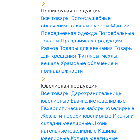
Пошивочная продукция
Все товары
Богослужебные
облачения
Головные уборы
Мантии
Повседневная одежда
Погребальные
товары
Праздничная продукция
Разное
Товары для венчания
Товары
для крещения
Футляры, чехлы,
вешала
Храмовые облачения и
принадлежности
Ювелирная продукция
Все товары
Дарохранительницы
ювелирные
Евангелие ювелирные
Евхаристические наборы ювелирные
Жезлы и посохи ювелирные
Иконы и
складни ювелирные
Иконы
нательные ювелирные
Кадила
ювелирные
Кольца ювелирные