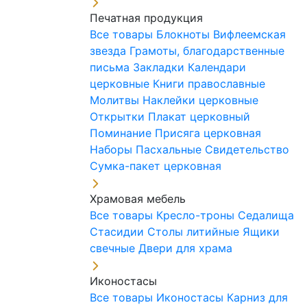
Печатная продукция
Все товары
Блокноты
Вифлеемская
звезда
Грамоты, благодарственные
письма
Закладки
Календари
церковные
Книги православные
Молитвы
Наклейки церковные
Открытки
Плакат церковный
Поминание
Присяга церковная
Наборы Пасхальные
Свидетельство
Сумка-пакет церковная
Храмовая мебель
Все товары
Кресло-троны
Седалища
Стасидии
Столы литийные
Ящики
свечные
Двери для храма
Иконостасы
Все товары
Иконостасы
Карниз для