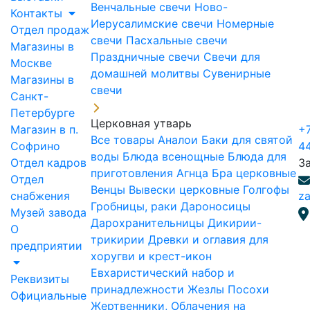
Венчальные свечи
Ново-
Контакты
Иерусалимские свечи
Номерные
Отдел продаж
свечи
Пасхальные свечи
Магазины в
Праздничные свечи
Свечи для
Москве
домашней молитвы
Сувенирные
Магазины в
свечи
Санкт-
Петербурге
Церковная утварь
Магазин в п.
+7
Все товары
Аналои
Баки для святой
Софрино
4
воды
Блюда всенощные
Блюда для
Отдел кадров
З
приготовления Агнца
Бра церковные
Отдел
Венцы
Вывески церковные
Голгофы
снабжения
za
Гробницы, раки
Дароносицы
Музей завода
Дарохранительницы
Дикирии-
О
трикирии
Древки и оглавия для
предприятии
хоругви и крест-икон
Евхаристический набор и
Реквизиты
принадлежности
Жезлы Посохи
Официальные
Жертвенники, Облачения на