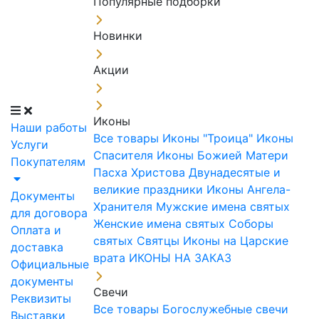
Популярные подборки
Новинки
Акции
Иконы
Наши работы
Все товары
Иконы "Троица"
Иконы
Услуги
Спасителя
Иконы Божией Матери
Покупателям
Пасха Христова
Двунадесятые и
великие праздники
Иконы Ангела-
Документы
Хранителя
Мужские имена святых
для договора
Женские имена святых
Соборы
Оплата и
святых
Святцы
Иконы на Царские
доставка
врата
ИКОНЫ НА ЗАКАЗ
Официальные
документы
Свечи
Реквизиты
Все товары
Богослужебные свечи
Выставки