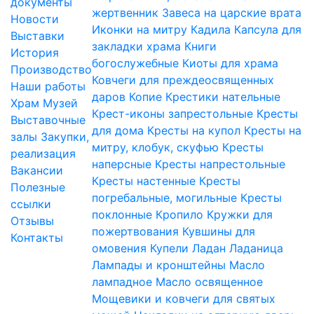
документы
жертвенник
Завеса на царские врата
Новости
Иконки на митру
Кадила
Капсула для
Выставки
закладки храма
Книги
История
богослужебные
Киоты для храма
Производство
Ковчеги для преждеосвященных
Наши работы
даров
Копие
Крестики нательные
Храм
Музей
Крест-иконы запрестольные
Кресты
Выставочные
для дома
Кресты на купол
Кресты на
залы
Закупки,
митру, клобук, скуфью
Кресты
реализация
наперсные
Кресты напрестольные
Вакансии
Кресты настенные
Кресты
Полезные
погребальные, могильные
Кресты
ссылки
поклонные
Кропило
Кружки для
Отзывы
пожертвования
Кувшины для
Контакты
омовения
Купели
Ладан
Ладаница
Лампады и кронштейны
Масло
лампадное
Масло освященное
Мощевики и ковчеги для святых