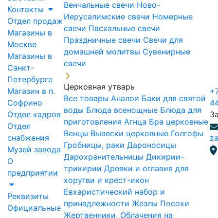
Венчальные свечи
Ново-
Контакты
Иерусалимские свечи
Номерные
Отдел продаж
свечи
Пасхальные свечи
Магазины в
Праздничные свечи
Свечи для
Москве
домашней молитвы
Сувенирные
Магазины в
свечи
Санкт-
Петербурге
Церковная утварь
Магазин в п.
+7
Все товары
Аналои
Баки для святой
Софрино
4
воды
Блюда всенощные
Блюда для
Отдел кадров
З
приготовления Агнца
Бра церковные
Отдел
Венцы
Вывески церковные
Голгофы
снабжения
za
Гробницы, раки
Дароносицы
Музей завода
Дарохранительницы
Дикирии-
О
трикирии
Древки и оглавия для
предприятии
хоругви и крест-икон
Евхаристический набор и
Реквизиты
принадлежности
Жезлы Посохи
Официальные
Жертвенники, Облачения на