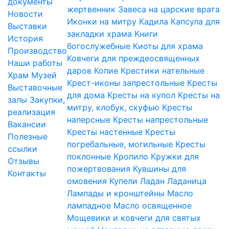
документы
жертвенник
Завеса на царские врата
Новости
Иконки на митру
Кадила
Капсула для
Выставки
закладки храма
Книги
История
богослужебные
Киоты для храма
Производство
Ковчеги для преждеосвященных
Наши работы
даров
Копие
Крестики нательные
Храм
Музей
Крест-иконы запрестольные
Кресты
Выставочные
для дома
Кресты на купол
Кресты на
залы
Закупки,
митру, клобук, скуфью
Кресты
реализация
наперсные
Кресты напрестольные
Вакансии
Кресты настенные
Кресты
Полезные
погребальные, могильные
Кресты
ссылки
поклонные
Кропило
Кружки для
Отзывы
пожертвования
Кувшины для
Контакты
омовения
Купели
Ладан
Ладаница
Лампады и кронштейны
Масло
лампадное
Масло освященное
Мощевики и ковчеги для святых