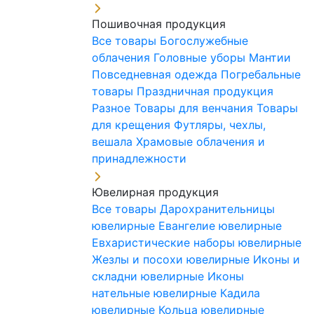
Пошивочная продукция
Все товары
Богослужебные
облачения
Головные уборы
Мантии
Повседневная одежда
Погребальные
товары
Праздничная продукция
Разное
Товары для венчания
Товары
для крещения
Футляры, чехлы,
вешала
Храмовые облачения и
принадлежности
Ювелирная продукция
Все товары
Дарохранительницы
ювелирные
Евангелие ювелирные
Евхаристические наборы ювелирные
Жезлы и посохи ювелирные
Иконы и
складни ювелирные
Иконы
нательные ювелирные
Кадила
ювелирные
Кольца ювелирные