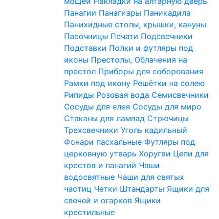
мощей
Накладки на алтарную дверь
Панагии
Панагиары
Паникадила
Панихидные столы, крышки, кануны
Пасочницы
Печати
Подсвечники
Подставки
Полки и футляры под
иконы
Престолы, Облачения на
престол
Приборы для соборования
Рамки под икону
Решётки на солею
Рипиды
Розовая вода
Семисвечники
Сосуды для елея
Сосуды для миро
Стаканы для лампад
Стрючицы
Трехсвечники
Уголь кадильный
Фонари пасхальные
Футляры под
церковную утварь
Хоругви
Цепи для
крестов и панагий
Чаши
водосвятные
Чаши для святых
частиц
Четки
Штандарты
Ящики для
свечей и огарков
Ящики
крестильные