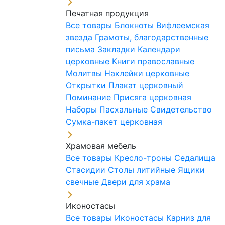
Печатная продукция
Все товары
Блокноты
Вифлеемская
звезда
Грамоты, благодарственные
письма
Закладки
Календари
церковные
Книги православные
Молитвы
Наклейки церковные
Открытки
Плакат церковный
Поминание
Присяга церковная
Наборы Пасхальные
Свидетельство
Сумка-пакет церковная
Храмовая мебель
Все товары
Кресло-троны
Седалища
Стасидии
Столы литийные
Ящики
свечные
Двери для храма
Иконостасы
Все товары
Иконостасы
Карниз для