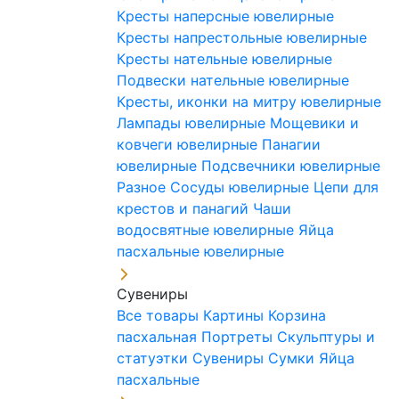
Кресты наперсные ювелирные
Кресты напрестольные ювелирные
Кресты нательные ювелирные
Подвески нательные ювелирные
Кресты, иконки на митру ювелирные
Лампады ювелирные
Мощевики и
ковчеги ювелирные
Панагии
ювелирные
Подсвечники ювелирные
Разное
Сосуды ювелирные
Цепи для
крестов и панагий
Чаши
водосвятные ювелирные
Яйца
пасхальные ювелирные
Сувениры
Все товары
Картины
Корзина
пасхальная
Портреты
Скульптуры и
статуэтки
Сувениры
Сумки
Яйца
пасхальные