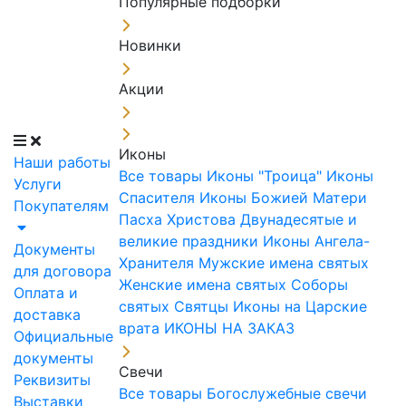
Популярные подборки
Новинки
Акции
Иконы
Наши работы
Все товары
Иконы "Троица"
Иконы
Услуги
Спасителя
Иконы Божией Матери
Покупателям
Пасха Христова
Двунадесятые и
великие праздники
Иконы Ангела-
Документы
Хранителя
Мужские имена святых
для договора
Женские имена святых
Соборы
Оплата и
святых
Святцы
Иконы на Царские
доставка
врата
ИКОНЫ НА ЗАКАЗ
Официальные
документы
Свечи
Реквизиты
Все товары
Богослужебные свечи
Выставки