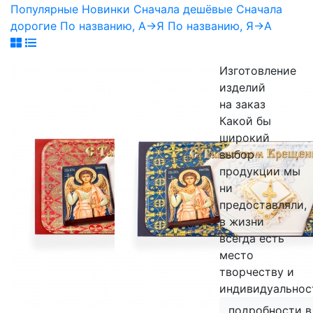
Популярные
Новинки
Сначала дешёвые
Сначала
дорогие
По названию, А->Я
По названию, Я->А
Изготовление
изделий
на заказ
Какой бы
широкий
выбор
продукции мы
ни
предоставляли,
в жизни
всегда есть
место
творчеству и
индивидуальнос
подробности в