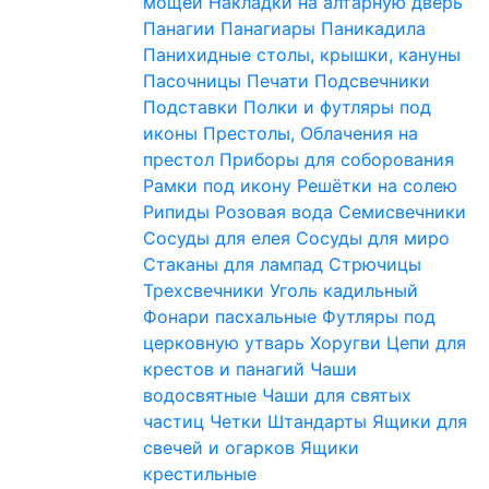
мощей
Накладки на алтарную дверь
Панагии
Панагиары
Паникадила
Панихидные столы, крышки, кануны
Пасочницы
Печати
Подсвечники
Подставки
Полки и футляры под
иконы
Престолы, Облачения на
престол
Приборы для соборования
Рамки под икону
Решётки на солею
Рипиды
Розовая вода
Семисвечники
Сосуды для елея
Сосуды для миро
Стаканы для лампад
Стрючицы
Трехсвечники
Уголь кадильный
Фонари пасхальные
Футляры под
церковную утварь
Хоругви
Цепи для
крестов и панагий
Чаши
водосвятные
Чаши для святых
частиц
Четки
Штандарты
Ящики для
свечей и огарков
Ящики
крестильные