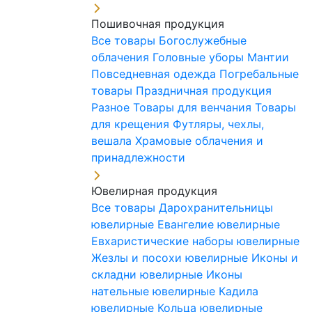
Пошивочная продукция
Все товары
Богослужебные
облачения
Головные уборы
Мантии
Повседневная одежда
Погребальные
товары
Праздничная продукция
Разное
Товары для венчания
Товары
для крещения
Футляры, чехлы,
вешала
Храмовые облачения и
принадлежности
Ювелирная продукция
Все товары
Дарохранительницы
ювелирные
Евангелие ювелирные
Евхаристические наборы ювелирные
Жезлы и посохи ювелирные
Иконы и
складни ювелирные
Иконы
нательные ювелирные
Кадила
ювелирные
Кольца ювелирные