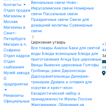
Венчальные свечи
Ново-
Контакты
Иерусалимские свечи
Номерные
Отдел продаж
свечи
Пасхальные свечи
Магазины в
Праздничные свечи
Свечи для
Москве
домашней молитвы
Сувенирные
Магазины в
свечи
Санкт-
Петербурге
Церковная утварь
Магазин в п.
+7
Все товары
Аналои
Баки для святой
Софрино
4
воды
Блюда всенощные
Блюда для
Отдел кадров
З
приготовления Агнца
Бра церковные
Отдел
Венцы
Вывески церковные
Голгофы
снабжения
za
Гробницы, раки
Дароносицы
Музей завода
Дарохранительницы
Дикирии-
О
трикирии
Древки и оглавия для
предприятии
хоругви и крест-икон
Евхаристический набор и
Реквизиты
принадлежности
Жезлы Посохи
Официальные
Жертвенники, Облачения на