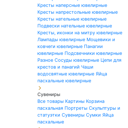
Кресты наперсные ювелирные
Кресты напрестольные ювелирные
Кресты нательные ювелирные
Подвески нательные ювелирные
Кресты, иконки на митру ювелирные
Лампады ювелирные
Мощевики и
ковчеги ювелирные
Панагии
ювелирные
Подсвечники ювелирные
Разное
Сосуды ювелирные
Цепи для
крестов и панагий
Чаши
водосвятные ювелирные
Яйца
пасхальные ювелирные
Сувениры
Все товары
Картины
Корзина
пасхальная
Портреты
Скульптуры и
статуэтки
Сувениры
Сумки
Яйца
пасхальные