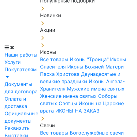
Популярные подборки
Новинки
Акции
Иконы
Наши работы
Все товары
Иконы "Троица"
Иконы
Услуги
Спасителя
Иконы Божией Матери
Покупателям
Пасха Христова
Двунадесятые и
великие праздники
Иконы Ангела-
Документы
Хранителя
Мужские имена святых
для договора
Женские имена святых
Соборы
Оплата и
святых
Святцы
Иконы на Царские
доставка
врата
ИКОНЫ НА ЗАКАЗ
Официальные
документы
Свечи
Реквизиты
Все товары
Богослужебные свечи
Выставки