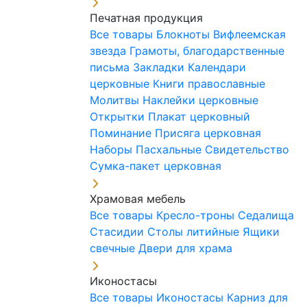
Печатная продукция
Все товары
Блокноты
Вифлеемская
звезда
Грамоты, благодарственные
письма
Закладки
Календари
церковные
Книги православные
Молитвы
Наклейки церковные
Открытки
Плакат церковный
Поминание
Присяга церковная
Наборы Пасхальные
Свидетельство
Сумка-пакет церковная
Храмовая мебель
Все товары
Кресло-троны
Седалища
Стасидии
Столы литийные
Ящики
свечные
Двери для храма
Иконостасы
Все товары
Иконостасы
Карниз для