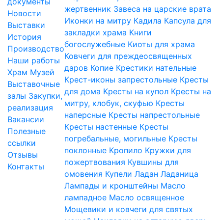
документы
жертвенник
Завеса на царские врата
Новости
Иконки на митру
Кадила
Капсула для
Выставки
закладки храма
Книги
История
богослужебные
Киоты для храма
Производство
Ковчеги для преждеосвященных
Наши работы
даров
Копие
Крестики нательные
Храм
Музей
Крест-иконы запрестольные
Кресты
Выставочные
для дома
Кресты на купол
Кресты на
залы
Закупки,
митру, клобук, скуфью
Кресты
реализация
наперсные
Кресты напрестольные
Вакансии
Кресты настенные
Кресты
Полезные
погребальные, могильные
Кресты
ссылки
поклонные
Кропило
Кружки для
Отзывы
пожертвования
Кувшины для
Контакты
омовения
Купели
Ладан
Ладаница
Лампады и кронштейны
Масло
лампадное
Масло освященное
Мощевики и ковчеги для святых