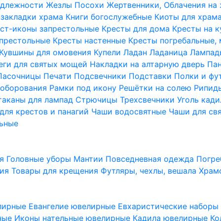
надлежности
Жезлы Посохи
Жертвенники, Облачения на
 закладки храма
Книги богослужебные
Киоты для храм
ст-иконы запрестольные
Кресты для дома
Кресты на 
апрестольные
Кресты настенные
Кресты погребальные,
Кувшины для омовения
Купели
Ладан
Ладаница
Лампад
еги для святых мощей
Накладки на алтарную дверь
Па
Пасочницы
Печати
Подсвечники
Подставки
Полки и фу
соборования
Рамки под икону
Решётки на солею
Рипи
таканы для лампад
Стрючицы
Трехсвечники
Уголь кад
для крестов и панагий
Чаши водосвятные
Чаши для св
ьные
ия
Головные уборы
Мантии
Повседневная одежда
Погре
ния
Товары для крещения
Футляры, чехлы, вешала
Храм
лирные
Евангелие ювелирные
Евхаристические набор
рные
Иконы нательные ювелирные
Кадила ювелирные
Ко