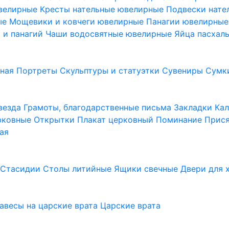
ювелирные
Кресты нательные ювелирные
Подвески нат
ые
Мощевики и ковчеги ювелирные
Панагии ювелирны
в и панагий
Чаши водосвятные ювелирные
Яйца пасхал
ьная
Портреты
Скульптуры и статуэтки
Сувениры
Сумк
везда
Грамоты, благодарственные письма
Закладки
Ка
рковные
Открытки
Плакат церковный
Поминание
Прися
ая
а
Стасидии
Столы литийные
Ящики свечные
Двери для 
завесы на царские врата
Царские врата