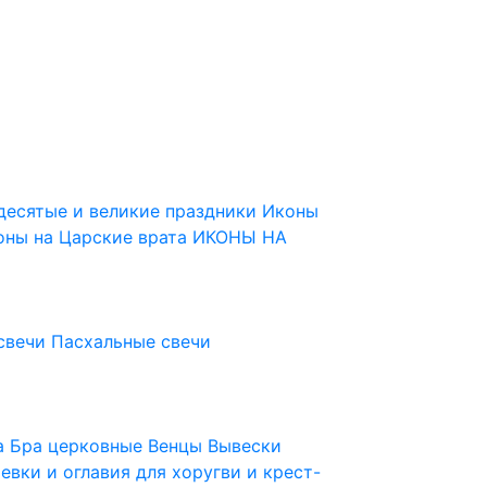
десятые и великие праздники
Иконы
оны на Царские врата
ИКОНЫ НА
свечи
Пасхальные свечи
ца
Бра церковные
Венцы
Вывески
евки и оглавия для хоругви и крест-