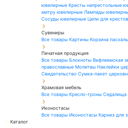
ювелирные
Кресты напрестольные 
митру ювелирные
Лампады ювелирн
Сосуды ювелирные
Цепи для кресто
Сувениры
Все товары
Картины
Корзина пасхал
Печатная продукция
Все товары
Блокноты
Вифлеемская з
православные
Молитвы
Наклейки це
Свидетельство
Сумка-пакет церковн
Храмовая мебель
Все товары
Кресло-троны
Седалищ
Иконостасы
Все товары
Иконостасы
Карниз для 
Каталог