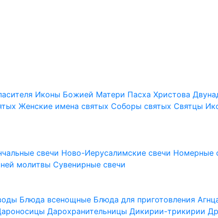
пасителя
Иконы Божией Матери
Пасха Христова
Двуна
ятых
Женские имена святых
Соборы святых
Святцы
Ик
нчальные свечи
Ново-Иерусалимские свечи
Номерные 
шней молитвы
Сувенирные свечи
 воды
Блюда всенощные
Блюда для приготовления Агн
Дароносицы
Дарохранительницы
Дикирии-трикирии
Др