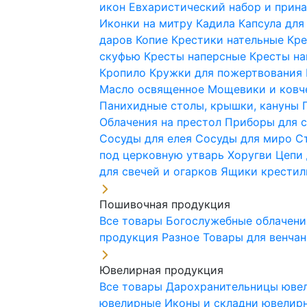
икон
Евхаристический набор и при
Иконки на митру
Кадила
Капсула для
даров
Копие
Крестики нательные
Кре
скуфью
Кресты наперсные
Кресты н
Кропило
Кружки для пожертвования
Масло освященное
Мощевики и ковч
Панихидные столы, крышки, кануны
Облачения на престол
Приборы для 
Сосуды для елея
Сосуды для миро
С
под церковную утварь
Хоругви
Цепи 
для свечей и огарков
Ящики крестил
Пошивочная продукция
Все товары
Богослужебные облачен
продукция
Разное
Товары для венча
Ювелирная продукция
Все товары
Дарохранительницы юве
ювелирные
Иконы и складни ювели