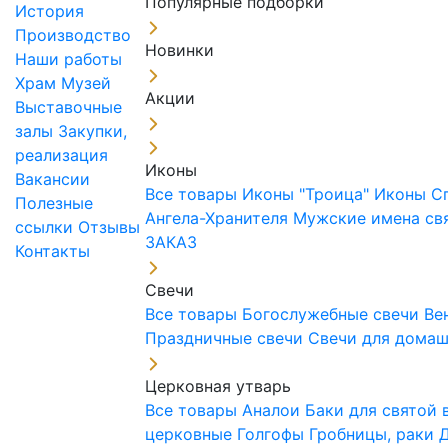
Популярные подборки
История
Производство
Новинки
Наши работы
Храм
Музей
Акции
Выставочные
залы
Закупки,
реализация
Иконы
Вакансии
Все товары
Иконы "Троица"
Иконы С
Полезные
Ангела-Хранителя
Мужские имена св
ссылки
Отзывы
ЗАКАЗ
Контакты
Свечи
Все товары
Богослужебные свечи
Ве
Праздничные свечи
Свечи для дома
Церковная утварь
Все товары
Аналои
Баки для святой
церковные
Голгофы
Гробницы, раки