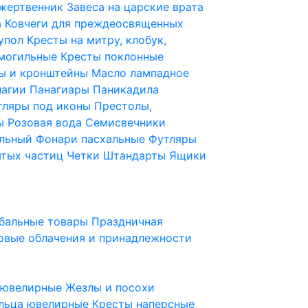
 жертвенник
Завеса на царские врата
а
Ковчеги для преждеосвященных
купол
Кресты на митру, клобук,
 могильные
Кресты поклонные
ы и кронштейны
Масло лампадное
нагии
Панагиары
Паникадила
тляры под иконы
Престолы,
ды
Розовая вода
Семисвечники
ильный
Фонари пасхальные
Футляры
ятых частиц
Четки
Штандарты
Ящики
бальные товары
Праздничная
овые облачения и принадлежности
ы ювелирные
Жезлы и посохи
льца ювелирные
Кресты наперсные