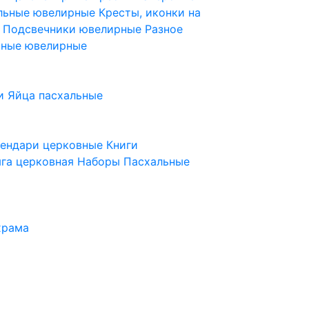
ельные ювелирные
Кресты, иконки на
е
Подсвечники ювелирные
Разное
ьные ювелирные
и
Яйца пасхальные
лендари церковные
Книги
га церковная
Наборы Пасхальные
храма