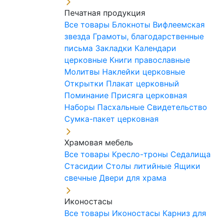
Печатная продукция
Все товары
Блокноты
Вифлеемская
звезда
Грамоты, благодарственные
письма
Закладки
Календари
церковные
Книги православные
Молитвы
Наклейки церковные
Открытки
Плакат церковный
Поминание
Присяга церковная
Наборы Пасхальные
Свидетельство
Сумка-пакет церковная
Храмовая мебель
Все товары
Кресло-троны
Седалища
Стасидии
Столы литийные
Ящики
свечные
Двери для храма
Иконостасы
Все товары
Иконостасы
Карниз для