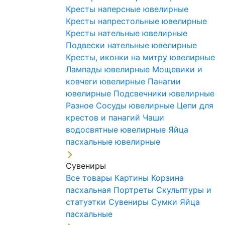
Кресты наперсные ювелирные
Кресты напрестольные ювелирные
Кресты нательные ювелирные
Подвески нательные ювелирные
Кресты, иконки на митру ювелирные
Лампады ювелирные
Мощевики и
ковчеги ювелирные
Панагии
ювелирные
Подсвечники ювелирные
Разное
Сосуды ювелирные
Цепи для
крестов и панагий
Чаши
водосвятные ювелирные
Яйца
пасхальные ювелирные
Сувениры
Все товары
Картины
Корзина
пасхальная
Портреты
Скульптуры и
статуэтки
Сувениры
Сумки
Яйца
пасхальные