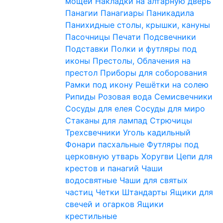
мощей
Накладки на алтарную дверь
Панагии
Панагиары
Паникадила
Панихидные столы, крышки, кануны
Пасочницы
Печати
Подсвечники
Подставки
Полки и футляры под
иконы
Престолы, Облачения на
престол
Приборы для соборования
Рамки под икону
Решётки на солею
Рипиды
Розовая вода
Семисвечники
Сосуды для елея
Сосуды для миро
Стаканы для лампад
Стрючицы
Трехсвечники
Уголь кадильный
Фонари пасхальные
Футляры под
церковную утварь
Хоругви
Цепи для
крестов и панагий
Чаши
водосвятные
Чаши для святых
частиц
Четки
Штандарты
Ящики для
свечей и огарков
Ящики
крестильные