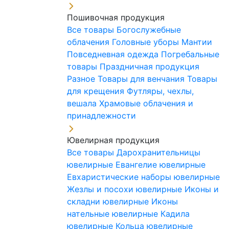
Пошивочная продукция
Все товары
Богослужебные
облачения
Головные уборы
Мантии
Повседневная одежда
Погребальные
товары
Праздничная продукция
Разное
Товары для венчания
Товары
для крещения
Футляры, чехлы,
вешала
Храмовые облачения и
принадлежности
Ювелирная продукция
Все товары
Дарохранительницы
ювелирные
Евангелие ювелирные
Евхаристические наборы ювелирные
Жезлы и посохи ювелирные
Иконы и
складни ювелирные
Иконы
нательные ювелирные
Кадила
ювелирные
Кольца ювелирные