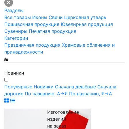
Разделы
Все товары
Иконы
Свечи
Церковная утварь
Пошивочная продукция
Ювелирная продукция
Сувениры
Печатная продукция
Категории
Праздничная продукция
Храмовые облачения и
принадлежности
Новинки
Популярные
Новинки
Сначала дешёвые
Сначала
дорогие
По названию, А->Я
По названию, Я->А
Изготовление
изделий
на заказ