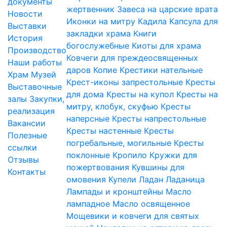
документы
жертвенник
Завеса на царские врата
Новости
Иконки на митру
Кадила
Капсула для
Выставки
закладки храма
Книги
История
богослужебные
Киоты для храма
Производство
Ковчеги для преждеосвященных
Наши работы
даров
Копие
Крестики нательные
Храм
Музей
Крест-иконы запрестольные
Кресты
Выставочные
для дома
Кресты на купол
Кресты на
залы
Закупки,
митру, клобук, скуфью
Кресты
реализация
наперсные
Кресты напрестольные
Вакансии
Кресты настенные
Кресты
Полезные
погребальные, могильные
Кресты
ссылки
поклонные
Кропило
Кружки для
Отзывы
пожертвования
Кувшины для
Контакты
омовения
Купели
Ладан
Ладаница
Лампады и кронштейны
Масло
лампадное
Масло освященное
Мощевики и ковчеги для святых