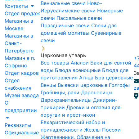
Венчальные свечи
Ново-
Контакты
Иерусалимские свечи
Номерные
Отдел продаж
свечи
Пасхальные свечи
Магазины в
Праздничные свечи
Свечи для
Москве
домашней молитвы
Сувенирные
Магазины в
свечи
Санкт-
Петербурге
Церковная утварь
Магазин в п.
+7
Все товары
Аналои
Баки для святой
Софрино
4
воды
Блюда всенощные
Блюда для
Отдел кадров
З
приготовления Агнца
Бра церковные
Отдел
Венцы
Вывески церковные
Голгофы
снабжения
za
Гробницы, раки
Дароносицы
Музей завода
Дарохранительницы
Дикирии-
О
трикирии
Древки и оглавия для
предприятии
хоругви и крест-икон
Евхаристический набор и
Реквизиты
принадлежности
Жезлы Посохи
Официальные
Жертвенники, Облачения на