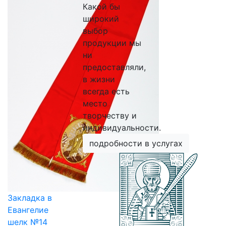
Какой бы
широкий
выбор
продукции мы
ни
предоставляли,
в жизни
всегда есть
место
творчеству и
индивидуальности.
подробности в услугах
Закладка в
Евангелие
шелк №14