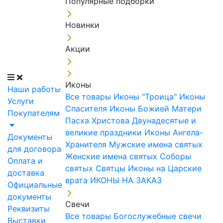
Популярные подборки
Новинки
Акции
Иконы
Наши работы
Все товары
Иконы "Троица"
Иконы
Услуги
Спасителя
Иконы Божией Матери
Покупателям
Пасха Христова
Двунадесятые и
великие праздники
Иконы Ангела-
Документы
Хранителя
Мужские имена святых
для договора
Женские имена святых
Соборы
Оплата и
святых
Святцы
Иконы на Царские
доставка
врата
ИКОНЫ НА ЗАКАЗ
Официальные
документы
Свечи
Реквизиты
Все товары
Богослужебные свечи
Выставки