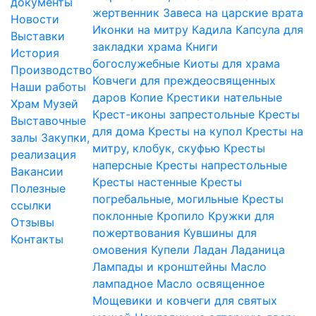
документы
жертвенник
Завеса на царские врата
Новости
Иконки на митру
Кадила
Капсула для
Выставки
закладки храма
Книги
История
богослужебные
Киоты для храма
Производство
Ковчеги для преждеосвященных
Наши работы
даров
Копие
Крестики нательные
Храм
Музей
Крест-иконы запрестольные
Кресты
Выставочные
для дома
Кресты на купол
Кресты на
залы
Закупки,
митру, клобук, скуфью
Кресты
реализация
наперсные
Кресты напрестольные
Вакансии
Кресты настенные
Кресты
Полезные
погребальные, могильные
Кресты
ссылки
поклонные
Кропило
Кружки для
Отзывы
пожертвования
Кувшины для
Контакты
омовения
Купели
Ладан
Ладаница
Лампады и кронштейны
Масло
лампадное
Масло освященное
Мощевики и ковчеги для святых