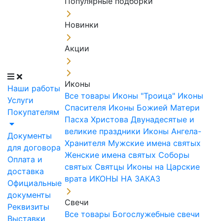
Популярные подборки
Новинки
Акции
Иконы
Наши работы
Все товары
Иконы "Троица"
Иконы
Услуги
Спасителя
Иконы Божией Матери
Покупателям
Пасха Христова
Двунадесятые и
великие праздники
Иконы Ангела-
Документы
Хранителя
Мужские имена святых
для договора
Женские имена святых
Соборы
Оплата и
святых
Святцы
Иконы на Царские
доставка
врата
ИКОНЫ НА ЗАКАЗ
Официальные
документы
Свечи
Реквизиты
Все товары
Богослужебные свечи
Выставки