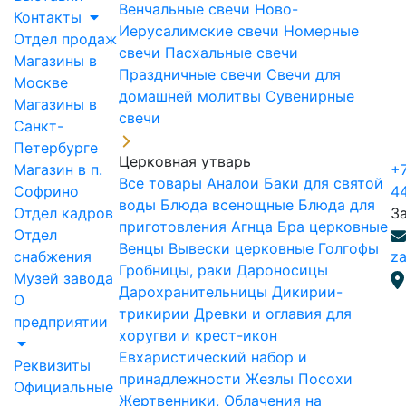
Венчальные свечи
Ново-
Контакты
Иерусалимские свечи
Номерные
Отдел продаж
свечи
Пасхальные свечи
Магазины в
Праздничные свечи
Свечи для
Москве
домашней молитвы
Сувенирные
Магазины в
свечи
Санкт-
Петербурге
Церковная утварь
Магазин в п.
+7
Все товары
Аналои
Баки для святой
Софрино
4
воды
Блюда всенощные
Блюда для
Отдел кадров
З
приготовления Агнца
Бра церковные
Отдел
Венцы
Вывески церковные
Голгофы
снабжения
za
Гробницы, раки
Дароносицы
Музей завода
Дарохранительницы
Дикирии-
О
трикирии
Древки и оглавия для
предприятии
хоругви и крест-икон
Евхаристический набор и
Реквизиты
принадлежности
Жезлы Посохи
Официальные
Жертвенники, Облачения на