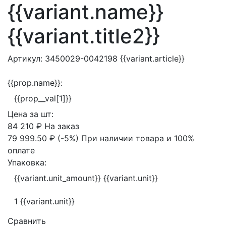
{{variant.name}}
{{variant.title2}}
Артикул:
3450029-0042198
{{variant.article}}
{{prop.name}}:
{{prop__val[1]}}
Цена за
шт:
84 210 ₽
На заказ
79 999.50 ₽
(-5%)
При наличии товара и 100%
оплате
Упаковка:
{{variant.unit_amount}} {{variant.unit}}
1 {{variant.unit}}
Сравнить