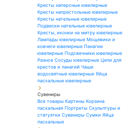
Кресты наперсные ювелирные
Кресты напрестольные ювелирные
Кресты нательные ювелирные
Подвески нательные ювелирные
Кресты, иконки на митру ювелирные
Лампады ювелирные
Мощевики и
ковчеги ювелирные
Панагии
ювелирные
Подсвечники ювелирные
Разное
Сосуды ювелирные
Цепи для
крестов и панагий
Чаши
водосвятные ювелирные
Яйца
пасхальные ювелирные
Сувениры
Все товары
Картины
Корзина
пасхальная
Портреты
Скульптуры и
статуэтки
Сувениры
Сумки
Яйца
пасхальные