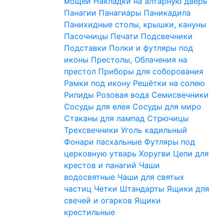
мощей
Накладки на алтарную дверь
Панагии
Панагиары
Паникадила
Панихидные столы, крышки, кануны
Пасочницы
Печати
Подсвечники
Подставки
Полки и футляры под
иконы
Престолы, Облачения на
престол
Приборы для соборования
Рамки под икону
Решётки на солею
Рипиды
Розовая вода
Семисвечники
Сосуды для елея
Сосуды для миро
Стаканы для лампад
Стрючицы
Трехсвечники
Уголь кадильный
Фонари пасхальные
Футляры под
церковную утварь
Хоругви
Цепи для
крестов и панагий
Чаши
водосвятные
Чаши для святых
частиц
Четки
Штандарты
Ящики для
свечей и огарков
Ящики
крестильные