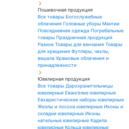
Пошивочная продукция
Все товары
Богослужебные
облачения
Головные уборы
Мантии
Повседневная одежда
Погребальные
товары
Праздничная продукция
Разное
Товары для венчания
Товары
для крещения
Футляры, чехлы,
вешала
Храмовые облачения и
принадлежности
Ювелирная продукция
Все товары
Дарохранительницы
ювелирные
Евангелие ювелирные
Евхаристические наборы ювелирные
Жезлы и посохи ювелирные
Иконы и
складни ювелирные
Иконы
нательные ювелирные
Кадила
ювелирные
Кольца ювелирные