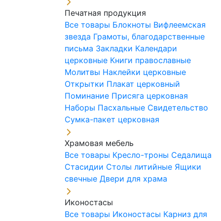
Печатная продукция
Все товары
Блокноты
Вифлеемская
звезда
Грамоты, благодарственные
письма
Закладки
Календари
церковные
Книги православные
Молитвы
Наклейки церковные
Открытки
Плакат церковный
Поминание
Присяга церковная
Наборы Пасхальные
Свидетельство
Сумка-пакет церковная
Храмовая мебель
Все товары
Кресло-троны
Седалища
Стасидии
Столы литийные
Ящики
свечные
Двери для храма
Иконостасы
Все товары
Иконостасы
Карниз для