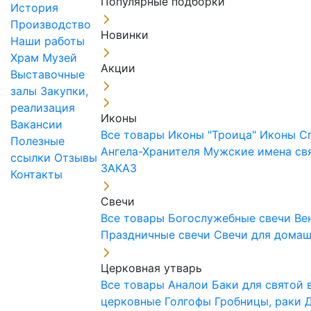
Популярные подборки
История
Производство
Новинки
Наши работы
Храм
Музей
Акции
Выставочные
залы
Закупки,
реализация
Иконы
Вакансии
Все товары
Иконы "Троица"
Иконы С
Полезные
Ангела-Хранителя
Мужские имена св
ссылки
Отзывы
ЗАКАЗ
Контакты
Свечи
Все товары
Богослужебные свечи
Ве
Праздничные свечи
Свечи для дома
Церковная утварь
Все товары
Аналои
Баки для святой
церковные
Голгофы
Гробницы, раки