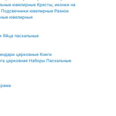
ельные ювелирные
Кресты, иконки на
е
Подсвечники ювелирные
Разное
ьные ювелирные
и
Яйца пасхальные
лендари церковные
Книги
га церковная
Наборы Пасхальные
храма