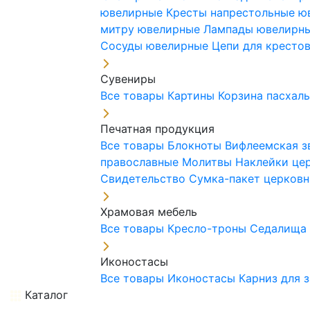
ювелирные
Кресты напрестольные 
митру ювелирные
Лампады ювелирн
Сосуды ювелирные
Цепи для кресто
Сувениры
Все товары
Картины
Корзина пасхал
Печатная продукция
Все товары
Блокноты
Вифлеемская з
православные
Молитвы
Наклейки це
Свидетельство
Сумка-пакет церковн
Храмовая мебель
Все товары
Кресло-троны
Седалищ
Иконостасы
Все товары
Иконостасы
Карниз для 
Каталог