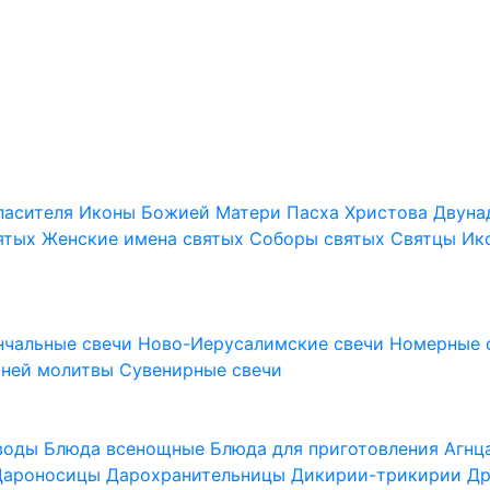
пасителя
Иконы Божией Матери
Пасха Христова
Двуна
ятых
Женские имена святых
Соборы святых
Святцы
Ик
нчальные свечи
Ново-Иерусалимские свечи
Номерные 
шней молитвы
Сувенирные свечи
 воды
Блюда всенощные
Блюда для приготовления Агн
Дароносицы
Дарохранительницы
Дикирии-трикирии
Др