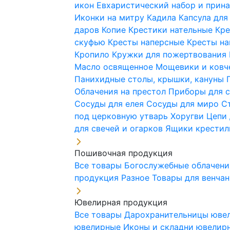
икон
Евхаристический набор и при
Иконки на митру
Кадила
Капсула для
даров
Копие
Крестики нательные
Кре
скуфью
Кресты наперсные
Кресты н
Кропило
Кружки для пожертвования
Масло освященное
Мощевики и ковч
Панихидные столы, крышки, кануны
Облачения на престол
Приборы для 
Сосуды для елея
Сосуды для миро
С
под церковную утварь
Хоругви
Цепи 
для свечей и огарков
Ящики крестил
Пошивочная продукция
Все товары
Богослужебные облачен
продукция
Разное
Товары для венча
Ювелирная продукция
Все товары
Дарохранительницы юве
ювелирные
Иконы и складни ювели