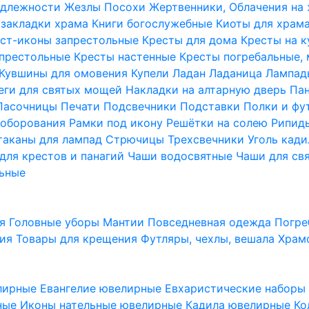
надлежности
Жезлы Посохи
Жертвенники, Облачения на
 закладки храма
Книги богослужебные
Киоты для храм
ст-иконы запрестольные
Кресты для дома
Кресты на 
апрестольные
Кресты настенные
Кресты погребальные,
Кувшины для омовения
Купели
Ладан
Ладаница
Лампад
еги для святых мощей
Накладки на алтарную дверь
Па
Пасочницы
Печати
Подсвечники
Подставки
Полки и фу
соборования
Рамки под икону
Решётки на солею
Рипи
таканы для лампад
Стрючицы
Трехсвечники
Уголь кад
для крестов и панагий
Чаши водосвятные
Чаши для св
ьные
ия
Головные уборы
Мантии
Повседневная одежда
Погре
ния
Товары для крещения
Футляры, чехлы, вешала
Храм
лирные
Евангелие ювелирные
Евхаристические набор
рные
Иконы нательные ювелирные
Кадила ювелирные
Ко