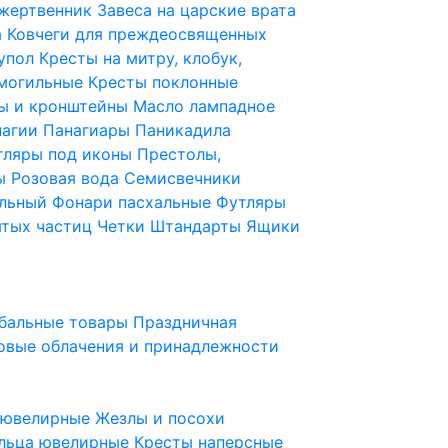
 жертвенник
Завеса на царские врата
а
Ковчеги для преждеосвященных
купол
Кресты на митру, клобук,
 могильные
Кресты поклонные
ы и кронштейны
Масло лампадное
нагии
Панагиары
Паникадила
тляры под иконы
Престолы,
ды
Розовая вода
Семисвечники
ильный
Фонари пасхальные
Футляры
ятых частиц
Четки
Штандарты
Ящики
бальные товары
Праздничная
овые облачения и принадлежности
ы ювелирные
Жезлы и посохи
льца ювелирные
Кресты наперсные