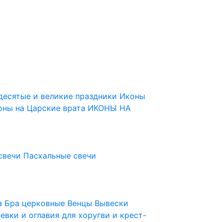
десятые и великие праздники
Иконы
оны на Царские врата
ИКОНЫ НА
свечи
Пасхальные свечи
ца
Бра церковные
Венцы
Вывески
евки и оглавия для хоругви и крест-