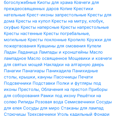
богослужебные
Киоты для храма
Ковчеги для
преждеосвященных даров
Копие
Крестики
нательные
Крест-иконы запрестольные
Кресты для
дома
Кресты на купол
Кресты на митру, клобук,
скуфью
Кресты наперсные
Кресты напрестольные
Кресты настенные
Кресты погребальные,
могильные
Кресты поклонные
Кропило
Кружки для
пожертвования
Кувшины для омовения
Купели
Ладан
Ладаница
Лампады и кронштейны
Масло
лампадное
Масло освященное
Мощевики и ковчеги
для святых мощей
Накладки на алтарную дверь
Панагии
Панагиары
Паникадила
Панихидные
столы, крышки, кануны
Пасочницы
Печати
Подсвечники
Подставки
Полки и футляры под
иконы
Престолы, Облачения на престол
Приборы
для соборования
Рамки под икону
Решётки на
солею
Рипиды
Розовая вода
Семисвечники
Сосуды
для елея
Сосуды для миро
Стаканы для лампад
Стрючицы
Трехсвечники
Уголь кадильный
Фонари