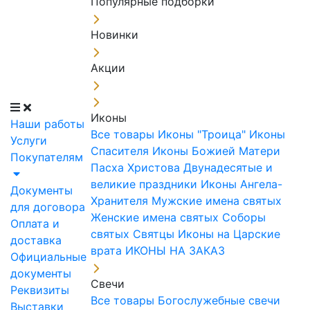
Популярные подборки
Новинки
Акции
Иконы
Наши работы
Все товары
Иконы "Троица"
Иконы
Услуги
Спасителя
Иконы Божией Матери
Покупателям
Пасха Христова
Двунадесятые и
великие праздники
Иконы Ангела-
Документы
Хранителя
Мужские имена святых
для договора
Женские имена святых
Соборы
Оплата и
святых
Святцы
Иконы на Царские
доставка
врата
ИКОНЫ НА ЗАКАЗ
Официальные
документы
Свечи
Реквизиты
Все товары
Богослужебные свечи
Выставки