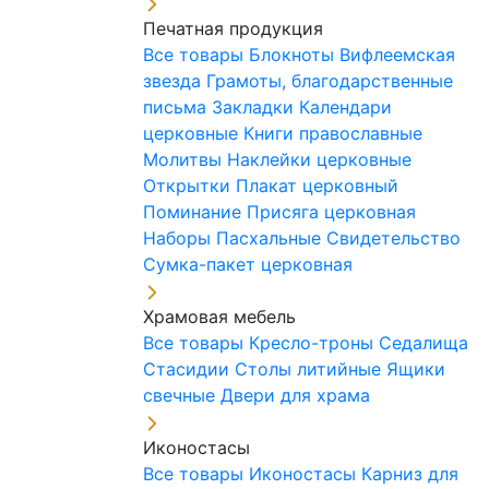
Печатная продукция
Все товары
Блокноты
Вифлеемская
звезда
Грамоты, благодарственные
письма
Закладки
Календари
церковные
Книги православные
Молитвы
Наклейки церковные
Открытки
Плакат церковный
Поминание
Присяга церковная
Наборы Пасхальные
Свидетельство
Сумка-пакет церковная
Храмовая мебель
Все товары
Кресло-троны
Седалища
Стасидии
Столы литийные
Ящики
свечные
Двери для храма
Иконостасы
Все товары
Иконостасы
Карниз для