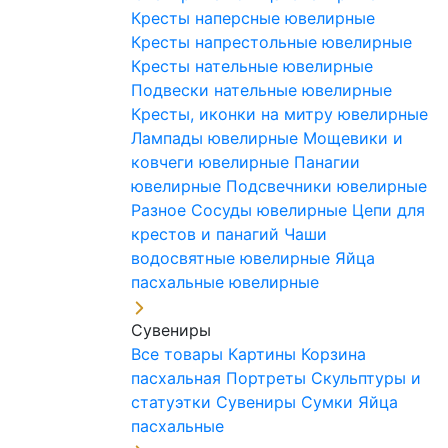
Кресты наперсные ювелирные
Кресты напрестольные ювелирные
Кресты нательные ювелирные
Подвески нательные ювелирные
Кресты, иконки на митру ювелирные
Лампады ювелирные
Мощевики и
ковчеги ювелирные
Панагии
ювелирные
Подсвечники ювелирные
Разное
Сосуды ювелирные
Цепи для
крестов и панагий
Чаши
водосвятные ювелирные
Яйца
пасхальные ювелирные
Сувениры
Все товары
Картины
Корзина
пасхальная
Портреты
Скульптуры и
статуэтки
Сувениры
Сумки
Яйца
пасхальные