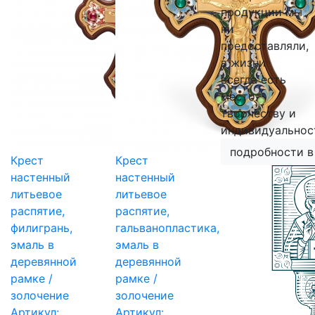
продукции мы
ни
предоставляли,
в жизни
всегда есть
место
творчеству и
индивидуальнос
подробности в
Крест
Крест
настенный
настенный
литьевое
литьевое
распятие,
распятие,
филигрань,
гальванопластика,
эмаль в
эмаль в
деревянной
деревянной
рамке /
рамке /
золочение
золочение
Артикул:
Артикул: