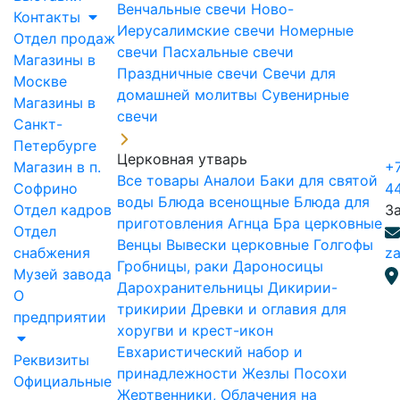
Венчальные свечи
Ново-
Контакты
Иерусалимские свечи
Номерные
Отдел продаж
свечи
Пасхальные свечи
Магазины в
Праздничные свечи
Свечи для
Москве
домашней молитвы
Сувенирные
Магазины в
свечи
Санкт-
Петербурге
Церковная утварь
Магазин в п.
+7
Все товары
Аналои
Баки для святой
Софрино
4
воды
Блюда всенощные
Блюда для
Отдел кадров
З
приготовления Агнца
Бра церковные
Отдел
Венцы
Вывески церковные
Голгофы
снабжения
za
Гробницы, раки
Дароносицы
Музей завода
Дарохранительницы
Дикирии-
О
трикирии
Древки и оглавия для
предприятии
хоругви и крест-икон
Евхаристический набор и
Реквизиты
принадлежности
Жезлы Посохи
Официальные
Жертвенники, Облачения на