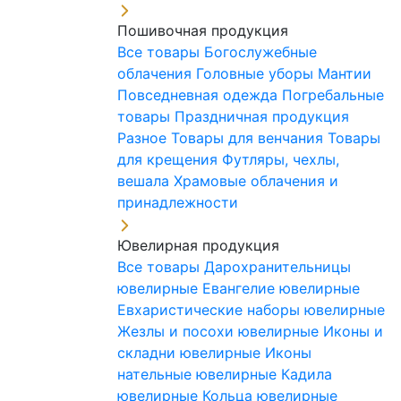
Пошивочная продукция
Все товары
Богослужебные
облачения
Головные уборы
Мантии
Повседневная одежда
Погребальные
товары
Праздничная продукция
Разное
Товары для венчания
Товары
для крещения
Футляры, чехлы,
вешала
Храмовые облачения и
принадлежности
Ювелирная продукция
Все товары
Дарохранительницы
ювелирные
Евангелие ювелирные
Евхаристические наборы ювелирные
Жезлы и посохи ювелирные
Иконы и
складни ювелирные
Иконы
нательные ювелирные
Кадила
ювелирные
Кольца ювелирные