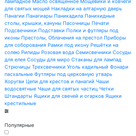
лампадное
Масло освященное
Мощевики и ковчеги
для святых мощей
Накладки на алтарную дверь
Панагии
Панагиары
Паникадила
Панихидные
столы, крышки, кануны
Пасочницы
Печати
Подсвечники
Подставки
Полки и футляры под
иконы
Престолы, Облачения на престол
Приборы
для соборования
Рамки под икону
Решётки на
солею
Рипиды
Розовая вода
Семисвечники
Сосуды
для елея
Сосуды для миро
Стаканы для лампад
Стрючицы
Трехсвечники
Уголь кадильный
Фонари
пасхальные
Футляры под церковную утварь
Хоругви
Цепи для крестов и панагий
Чаши
водосвятные
Чаши для святых частиц
Четки
Штандарты
Ящики для свечей и огарков
Ящики
крестильные
Популярные