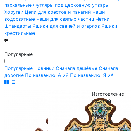
пасхальные
Футляры под церковную утварь
Хоругви
Цепи для крестов и панагий
Чаши
водосвятные
Чаши для святых частиц
Четки
Штандарты
Ящики для свечей и огарков
Ящики
крестильные
Популярные
Популярные
Новинки
Сначала дешёвые
Сначала
дорогие
По названию, А->Я
По названию, Я->А
Изготовление
изделий
на заказ
Какой бы
широкий
выбор