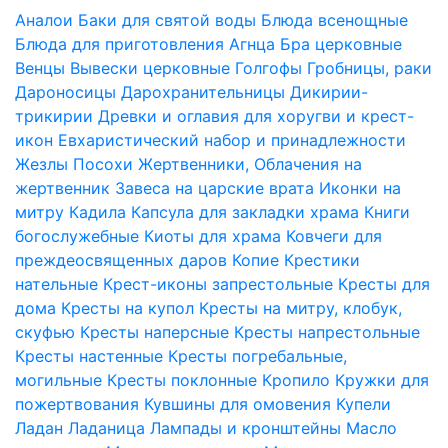
Аналои
Баки для святой воды
Блюда всенощные
Блюда для приготовления Агнца
Бра церковные
Венцы
Вывески церковные
Голгофы
Гробницы, раки
Дароносицы
Дарохранительницы
Дикирии-
трикирии
Древки и оглавия для хоругви и крест-
икон
Евхаристический набор и принадлежности
Жезлы Посохи
Жертвенники, Облачения на
жертвенник
Завеса на царские врата
Иконки на
митру
Кадила
Капсула для закладки храма
Книги
богослужебные
Киоты для храма
Ковчеги для
преждеосвященных даров
Копие
Крестики
нательные
Крест-иконы запрестольные
Кресты для
дома
Кресты на купол
Кресты на митру, клобук,
скуфью
Кресты наперсные
Кресты напрестольные
Кресты настенные
Кресты погребальные,
могильные
Кресты поклонные
Кропило
Кружки для
пожертвования
Кувшины для омовения
Купели
Ладан
Ладаница
Лампады и кронштейны
Масло