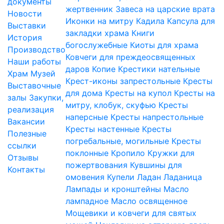
документы
жертвенник
Завеса на царские врата
Новости
Иконки на митру
Кадила
Капсула для
Выставки
закладки храма
Книги
История
богослужебные
Киоты для храма
Производство
Ковчеги для преждеосвященных
Наши работы
даров
Копие
Крестики нательные
Храм
Музей
Крест-иконы запрестольные
Кресты
Выставочные
для дома
Кресты на купол
Кресты на
залы
Закупки,
митру, клобук, скуфью
Кресты
реализация
наперсные
Кресты напрестольные
Вакансии
Кресты настенные
Кресты
Полезные
погребальные, могильные
Кресты
ссылки
поклонные
Кропило
Кружки для
Отзывы
пожертвования
Кувшины для
Контакты
омовения
Купели
Ладан
Ладаница
Лампады и кронштейны
Масло
лампадное
Масло освященное
Мощевики и ковчеги для святых