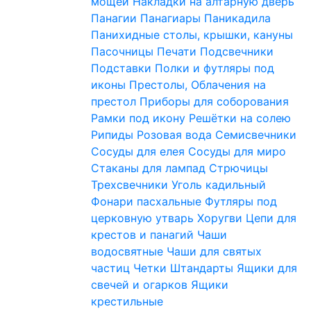
мощей
Накладки на алтарную дверь
Панагии
Панагиары
Паникадила
Панихидные столы, крышки, кануны
Пасочницы
Печати
Подсвечники
Подставки
Полки и футляры под
иконы
Престолы, Облачения на
престол
Приборы для соборования
Рамки под икону
Решётки на солею
Рипиды
Розовая вода
Семисвечники
Сосуды для елея
Сосуды для миро
Стаканы для лампад
Стрючицы
Трехсвечники
Уголь кадильный
Фонари пасхальные
Футляры под
церковную утварь
Хоругви
Цепи для
крестов и панагий
Чаши
водосвятные
Чаши для святых
частиц
Четки
Штандарты
Ящики для
свечей и огарков
Ящики
крестильные