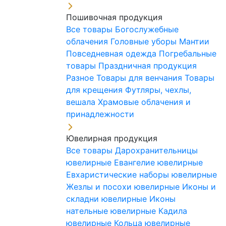
Пошивочная продукция
Все товары
Богослужебные
облачения
Головные уборы
Мантии
Повседневная одежда
Погребальные
товары
Праздничная продукция
Разное
Товары для венчания
Товары
для крещения
Футляры, чехлы,
вешала
Храмовые облачения и
принадлежности
Ювелирная продукция
Все товары
Дарохранительницы
ювелирные
Евангелие ювелирные
Евхаристические наборы ювелирные
Жезлы и посохи ювелирные
Иконы и
складни ювелирные
Иконы
нательные ювелирные
Кадила
ювелирные
Кольца ювелирные