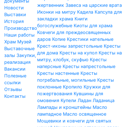
документы
жертвенник
Завеса на царские врата
Новости
Иконки на митру
Кадила
Капсула для
Выставки
закладки храма
Книги
История
богослужебные
Киоты для храма
Производство
Ковчеги для преждеосвященных
Наши работы
даров
Копие
Крестики нательные
Храм
Музей
Крест-иконы запрестольные
Кресты
Выставочные
для дома
Кресты на купол
Кресты на
залы
Закупки,
митру, клобук, скуфью
Кресты
реализация
наперсные
Кресты напрестольные
Вакансии
Кресты настенные
Кресты
Полезные
погребальные, могильные
Кресты
ссылки
поклонные
Кропило
Кружки для
Отзывы
пожертвования
Кувшины для
Контакты
омовения
Купели
Ладан
Ладаница
Лампады и кронштейны
Масло
лампадное
Масло освященное
Мощевики и ковчеги для святых