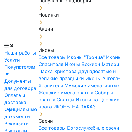
Популярные подборки
Новинки
Акции
Иконы
Наши работы
Все товары
Иконы "Троица"
Иконы
Услуги
Спасителя
Иконы Божией Матери
Покупателям
Пасха Христова
Двунадесятые и
великие праздники
Иконы Ангела-
Документы
Хранителя
Мужские имена святых
для договора
Женские имена святых
Соборы
Оплата и
святых
Святцы
Иконы на Царские
доставка
врата
ИКОНЫ НА ЗАКАЗ
Официальные
документы
Свечи
Реквизиты
Все товары
Богослужебные свечи
Выставки