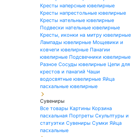
Кресты наперсные ювелирные
Кресты напрестольные ювелирные
Кресты нательные ювелирные
Подвески нательные ювелирные
Кресты, иконки на митру ювелирные
Лампады ювелирные
Мощевики и
ковчеги ювелирные
Панагии
ювелирные
Подсвечники ювелирные
Разное
Сосуды ювелирные
Цепи для
крестов и панагий
Чаши
водосвятные ювелирные
Яйца
пасхальные ювелирные
Сувениры
Все товары
Картины
Корзина
пасхальная
Портреты
Скульптуры и
статуэтки
Сувениры
Сумки
Яйца
пасхальные