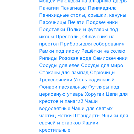
мощей
Накладки на алтарную дверь
Панагии
Панагиары
Паникадила
Панихидные столы, крышки, кануны
Пасочницы
Печати
Подсвечники
Подставки
Полки и футляры под
иконы
Престолы, Облачения на
престол
Приборы для соборования
Рамки под икону
Решётки на солею
Рипиды
Розовая вода
Семисвечники
Сосуды для елея
Сосуды для миро
Стаканы для лампад
Стрючицы
Трехсвечники
Уголь кадильный
Фонари пасхальные
Футляры под
церковную утварь
Хоругви
Цепи для
крестов и панагий
Чаши
водосвятные
Чаши для святых
частиц
Четки
Штандарты
Ящики для
свечей и огарков
Ящики
крестильные