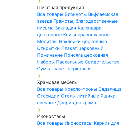
Печатная продукция
Все товары
Блокноты
Вифлеемская
звезда
Грамоты, благодарственные
письма
Закладки
Календари
церковные
Книги православные
Молитвы
Наклейки церковные
Открытки
Плакат церковный
Поминание
Присяга церковная
Наборы Пасхальные
Свидетельство
Сумка-пакет церковная
Храмовая мебель
Все товары
Кресло-троны
Седалища
Стасидии
Столы литийные
Ящики
свечные
Двери для храма
Иконостасы
Все товары
Иконостасы
Карниз для