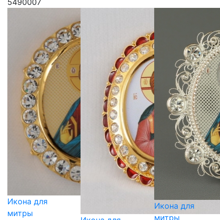
5490007
Икона для
Икона для
митры
митры