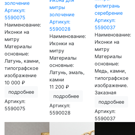
Икона для
золочение
филигрань
митры
Артикул:
серебрение
золочение
5590075
Артикул:
Артикул:
Наименование:
5590037
5590028
Иконки на
Наименование:
Наименование:
митру
Иконки на
Иконки на
Материалы
митру
митру
основные:
Материалы
Материалы
Латунь, камни,
основные:
основные:
типографское
Медь, камни,
Латунь, эмаль,
изображение
типографское
камни
10 000 ₽
изображение.
11 200 ₽
подробнее
Заказная
подробнее
Артикул:
подробнее
Артикул:
5590075
Артикул:
5590028
5590037