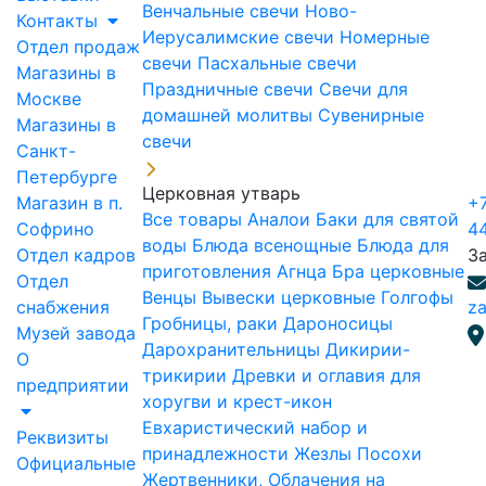
Венчальные свечи
Ново-
Контакты
Иерусалимские свечи
Номерные
Отдел продаж
свечи
Пасхальные свечи
Магазины в
Праздничные свечи
Свечи для
Москве
домашней молитвы
Сувенирные
Магазины в
свечи
Санкт-
Петербурге
Церковная утварь
Магазин в п.
+7
Все товары
Аналои
Баки для святой
Софрино
4
воды
Блюда всенощные
Блюда для
Отдел кадров
З
приготовления Агнца
Бра церковные
Отдел
Венцы
Вывески церковные
Голгофы
снабжения
za
Гробницы, раки
Дароносицы
Музей завода
Дарохранительницы
Дикирии-
О
трикирии
Древки и оглавия для
предприятии
хоругви и крест-икон
Евхаристический набор и
Реквизиты
принадлежности
Жезлы Посохи
Официальные
Жертвенники, Облачения на