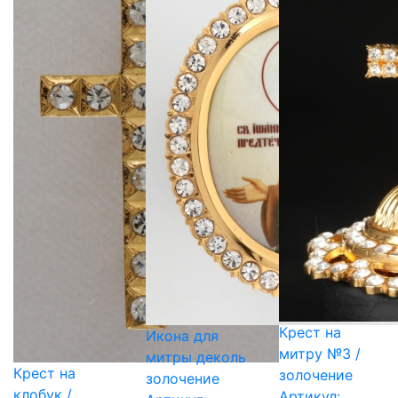
Крест на
Икона для
митру №3 /
митры деколь
Крест на
золочение
золочение
клобук /
Артикул: