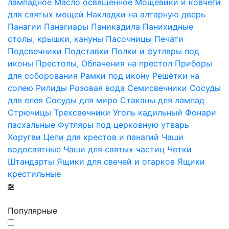
лампадное
Масло освященное
Мощевики и ковчеги
для святых мощей
Накладки на алтарную дверь
Панагии
Панагиары
Паникадила
Панихидные
столы, крышки, кануны
Пасочницы
Печати
Подсвечники
Подставки
Полки и футляры под
иконы
Престолы, Облачения на престол
Приборы
для соборования
Рамки под икону
Решётки на
солею
Рипиды
Розовая вода
Семисвечники
Сосуды
для елея
Сосуды для миро
Стаканы для лампад
Стрючицы
Трехсвечники
Уголь кадильный
Фонари
пасхальные
Футляры под церковную утварь
Хоругви
Цепи для крестов и панагий
Чаши
водосвятные
Чаши для святых частиц
Четки
Штандарты
Ящики для свечей и огарков
Ящики
крестильные
Популярные