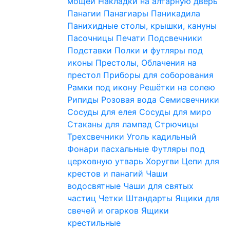
мощей
Накладки на алтарную дверь
Панагии
Панагиары
Паникадила
Панихидные столы, крышки, кануны
Пасочницы
Печати
Подсвечники
Подставки
Полки и футляры под
иконы
Престолы, Облачения на
престол
Приборы для соборования
Рамки под икону
Решётки на солею
Рипиды
Розовая вода
Семисвечники
Сосуды для елея
Сосуды для миро
Стаканы для лампад
Стрючицы
Трехсвечники
Уголь кадильный
Фонари пасхальные
Футляры под
церковную утварь
Хоругви
Цепи для
крестов и панагий
Чаши
водосвятные
Чаши для святых
частиц
Четки
Штандарты
Ящики для
свечей и огарков
Ящики
крестильные