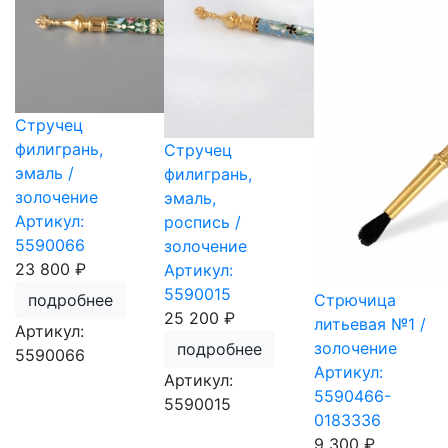
Стручец
филигрань,
Стручец
эмаль /
филигрань,
золочение
эмаль,
Артикул:
роспись /
5590066
золочение
23 800 ₽
Артикул:
5590015
подробнее
Стрючица
25 200 ₽
литьевая №1 /
Артикул:
золочение
подробнее
5590066
Артикул:
Артикул:
5590466-
5590015
0183336
9 300 ₽