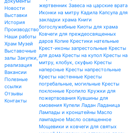
документы
жертвенник
Завеса на царские врата
Новости
Иконки на митру
Кадила
Капсула для
Выставки
закладки храма
Книги
История
богослужебные
Киоты для храма
Производство
Ковчеги для преждеосвященных
Наши работы
даров
Копие
Крестики нательные
Храм
Музей
Крест-иконы запрестольные
Кресты
Выставочные
для дома
Кресты на купол
Кресты на
залы
Закупки,
митру, клобук, скуфью
Кресты
реализация
наперсные
Кресты напрестольные
Вакансии
Кресты настенные
Кресты
Полезные
погребальные, могильные
Кресты
ссылки
поклонные
Кропило
Кружки для
Отзывы
пожертвования
Кувшины для
Контакты
омовения
Купели
Ладан
Ладаница
Лампады и кронштейны
Масло
лампадное
Масло освященное
Мощевики и ковчеги для святых