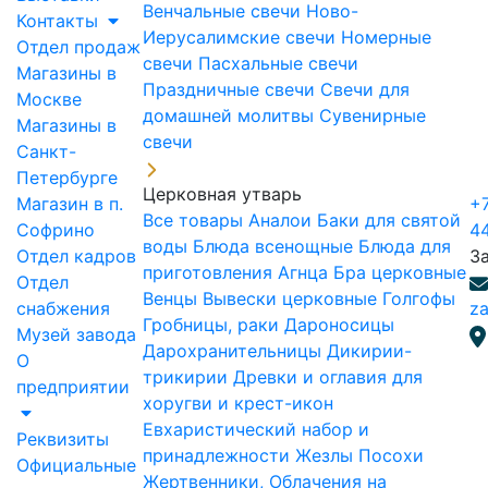
Венчальные свечи
Ново-
Контакты
Иерусалимские свечи
Номерные
Отдел продаж
свечи
Пасхальные свечи
Магазины в
Праздничные свечи
Свечи для
Москве
домашней молитвы
Сувенирные
Магазины в
свечи
Санкт-
Петербурге
Церковная утварь
Магазин в п.
+7
Все товары
Аналои
Баки для святой
Софрино
4
воды
Блюда всенощные
Блюда для
Отдел кадров
З
приготовления Агнца
Бра церковные
Отдел
Венцы
Вывески церковные
Голгофы
снабжения
za
Гробницы, раки
Дароносицы
Музей завода
Дарохранительницы
Дикирии-
О
трикирии
Древки и оглавия для
предприятии
хоругви и крест-икон
Евхаристический набор и
Реквизиты
принадлежности
Жезлы Посохи
Официальные
Жертвенники, Облачения на