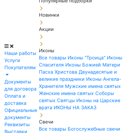
Популярные подборки
Новинки
Акции
Иконы
Наши работы
Все товары
Иконы "Троица"
Иконы
Услуги
Спасителя
Иконы Божией Матери
Покупателям
Пасха Христова
Двунадесятые и
великие праздники
Иконы Ангела-
Документы
Хранителя
Мужские имена святых
для договора
Женские имена святых
Соборы
Оплата и
святых
Святцы
Иконы на Царские
доставка
врата
ИКОНЫ НА ЗАКАЗ
Официальные
документы
Свечи
Реквизиты
Все товары
Богослужебные свечи
Выставки