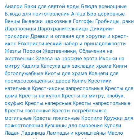
Аналои
Баки для святой воды
Блюда всенощные
Блюда для приготовления Агнца
Бра церковные
Венцы
Вывески церковные
Голгофы
Гробницы, раки
Дароносицы
Дарохранительницы
Дикирии-
трикирии
Древки и оглавия для хоругви и крест-
икон
Евхаристический набор и принадлежности
Жезлы Посохи
Жертвенники, Облачения на
жертвенник
Завеса на царские врата
Иконки на
митру
Кадила
Капсула для закладки храма
Книги
богослужебные
Киоты для храма
Ковчеги для
преждеосвященных даров
Копие
Крестики
нательные
Крест-иконы запрестольные
Кресты для
дома
Кресты на купол
Кресты на митру, клобук,
скуфью
Кресты наперсные
Кресты напрестольные
Кресты настенные
Кресты погребальные,
могильные
Кресты поклонные
Кропило
Кружки для
пожертвования
Кувшины для омовения
Купели
Ладан
Ладаница
Лампады и кронштейны
Масло