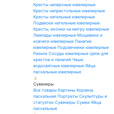
Кресты наперсные ювелирные
Кресты напрестольные ювелирные
Кресты нательные ювелирные
Подвески нательные ювелирные
Кресты, иконки на митру ювелирные
Лампады ювелирные
Мощевики и
ковчеги ювелирные
Панагии
ювелирные
Подсвечники ювелирные
Разное
Сосуды ювелирные
Цепи для
крестов и панагий
Чаши
водосвятные ювелирные
Яйца
пасхальные ювелирные
Сувениры
Все товары
Картины
Корзина
пасхальная
Портреты
Скульптуры и
статуэтки
Сувениры
Сумки
Яйца
пасхальные