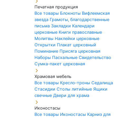
Печатная продукция
Все товары
Блокноты
Вифлеемская
звезда
Грамоты, благодарственные
письма
Закладки
Календари
церковные
Книги православные
Молитвы
Наклейки церковные
Открытки
Плакат церковный
Поминание
Присяга церковная
Наборы Пасхальные
Свидетельство
Сумка-пакет церковная
Храмовая мебель
Все товары
Кресло-троны
Седалища
Стасидии
Столы литийные
Ящики
свечные
Двери для храма
Иконостасы
Все товары
Иконостасы
Карниз для