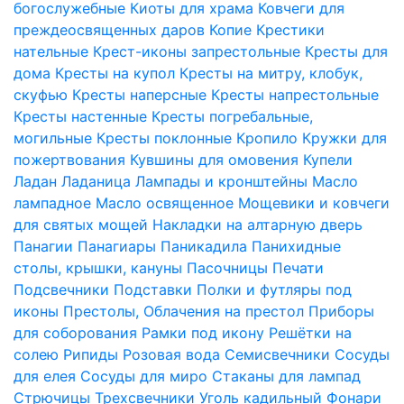
богослужебные
Киоты для храма
Ковчеги для
преждеосвященных даров
Копие
Крестики
нательные
Крест-иконы запрестольные
Кресты для
дома
Кресты на купол
Кресты на митру, клобук,
скуфью
Кресты наперсные
Кресты напрестольные
Кресты настенные
Кресты погребальные,
могильные
Кресты поклонные
Кропило
Кружки для
пожертвования
Кувшины для омовения
Купели
Ладан
Ладаница
Лампады и кронштейны
Масло
лампадное
Масло освященное
Мощевики и ковчеги
для святых мощей
Накладки на алтарную дверь
Панагии
Панагиары
Паникадила
Панихидные
столы, крышки, кануны
Пасочницы
Печати
Подсвечники
Подставки
Полки и футляры под
иконы
Престолы, Облачения на престол
Приборы
для соборования
Рамки под икону
Решётки на
солею
Рипиды
Розовая вода
Семисвечники
Сосуды
для елея
Сосуды для миро
Стаканы для лампад
Стрючицы
Трехсвечники
Уголь кадильный
Фонари