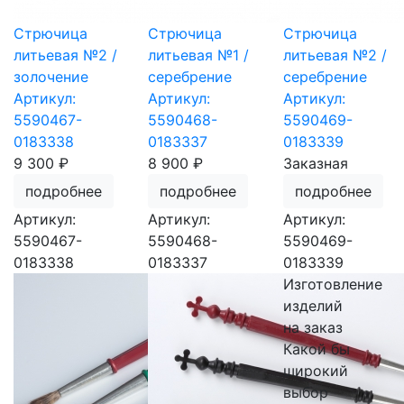
Стрючица
Стрючица
Стрючица
литьевая №2 /
литьевая №1 /
литьевая №2 /
золочение
серебрение
серебрение
Артикул:
Артикул:
Артикул:
5590467-
5590468-
5590469-
0183338
0183337
0183339
9 300 ₽
8 900 ₽
Заказная
подробнее
подробнее
подробнее
Артикул:
Артикул:
Артикул:
5590467-
5590468-
5590469-
0183338
0183337
0183339
Изготовление
изделий
на заказ
Какой бы
широкий
выбор