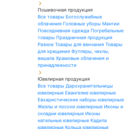
Пошивочная продукция
Все товары
Богослужебные
облачения
Головные уборы
Мантии
Повседневная одежда
Погребальные
товары
Праздничная продукция
Разное
Товары для венчания
Товары
для крещения
Футляры, чехлы,
вешала
Храмовые облачения и
принадлежности
Ювелирная продукция
Все товары
Дарохранительницы
ювелирные
Евангелие ювелирные
Евхаристические наборы ювелирные
Жезлы и посохи ювелирные
Иконы и
складни ювелирные
Иконы
нательные ювелирные
Кадила
ювелирные
Кольца ювелирные