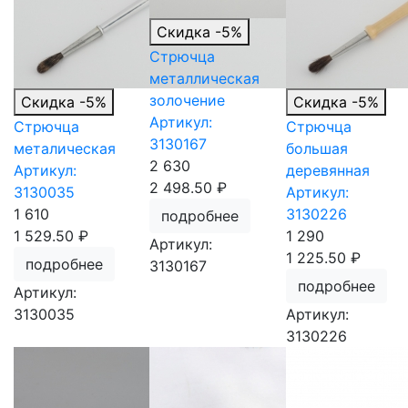
Скидка -5%
Стрючца
металлическая
золочение
Скидка -5%
Скидка -5%
Артикул:
Стрючца
Стрючца
3130167
металическая
большая
2 630
Артикул:
деревянная
2 498.50 ₽
3130035
Артикул:
1 610
3130226
подробнее
1 529.50 ₽
1 290
Артикул:
1 225.50 ₽
подробнее
3130167
подробнее
Артикул:
3130035
Артикул:
3130226