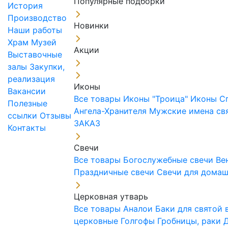
Популярные подборки
История
Производство
Новинки
Наши работы
Храм
Музей
Акции
Выставочные
залы
Закупки,
реализация
Иконы
Вакансии
Все товары
Иконы "Троица"
Иконы С
Полезные
Ангела-Хранителя
Мужские имена св
ссылки
Отзывы
ЗАКАЗ
Контакты
Свечи
Все товары
Богослужебные свечи
Ве
Праздничные свечи
Свечи для дома
Церковная утварь
Все товары
Аналои
Баки для святой
церковные
Голгофы
Гробницы, раки