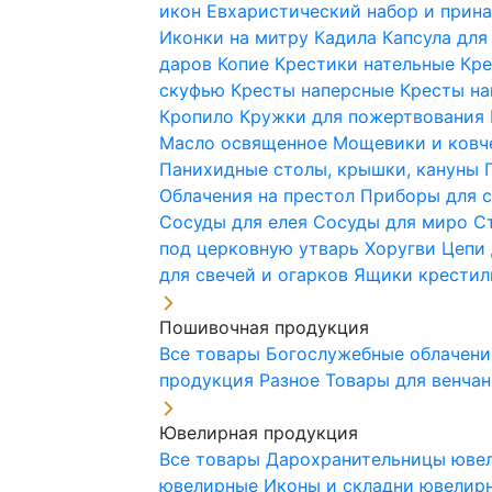
икон
Евхаристический набор и при
Иконки на митру
Кадила
Капсула для
даров
Копие
Крестики нательные
Кре
скуфью
Кресты наперсные
Кресты н
Кропило
Кружки для пожертвования
Масло освященное
Мощевики и ковч
Панихидные столы, крышки, кануны
Облачения на престол
Приборы для 
Сосуды для елея
Сосуды для миро
С
под церковную утварь
Хоругви
Цепи 
для свечей и огарков
Ящики крестил
Пошивочная продукция
Все товары
Богослужебные облачен
продукция
Разное
Товары для венча
Ювелирная продукция
Все товары
Дарохранительницы юве
ювелирные
Иконы и складни ювели