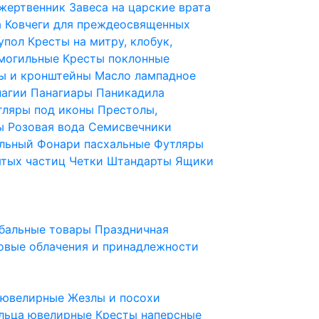
 жертвенник
Завеса на царские врата
а
Ковчеги для преждеосвященных
купол
Кресты на митру, клобук,
 могильные
Кресты поклонные
ы и кронштейны
Масло лампадное
нагии
Панагиары
Паникадила
тляры под иконы
Престолы,
ды
Розовая вода
Семисвечники
ильный
Фонари пасхальные
Футляры
ятых частиц
Четки
Штандарты
Ящики
бальные товары
Праздничная
овые облачения и принадлежности
ы ювелирные
Жезлы и посохи
льца ювелирные
Кресты наперсные