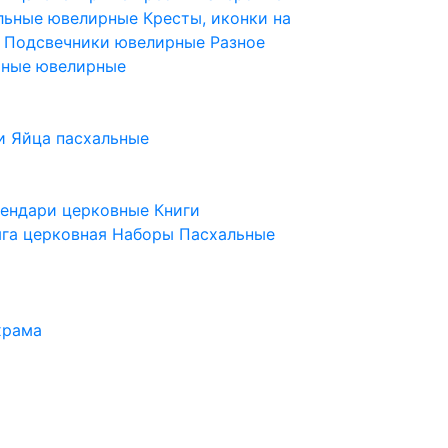
ельные ювелирные
Кресты, иконки на
е
Подсвечники ювелирные
Разное
ьные ювелирные
и
Яйца пасхальные
лендари церковные
Книги
га церковная
Наборы Пасхальные
храма