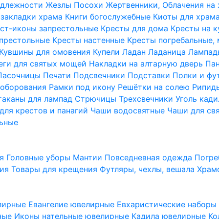
надлежности
Жезлы Посохи
Жертвенники, Облачения на
 закладки храма
Книги богослужебные
Киоты для храм
ст-иконы запрестольные
Кресты для дома
Кресты на 
апрестольные
Кресты настенные
Кресты погребальные,
Кувшины для омовения
Купели
Ладан
Ладаница
Лампад
еги для святых мощей
Накладки на алтарную дверь
Па
Пасочницы
Печати
Подсвечники
Подставки
Полки и фу
соборования
Рамки под икону
Решётки на солею
Рипи
таканы для лампад
Стрючицы
Трехсвечники
Уголь кад
для крестов и панагий
Чаши водосвятные
Чаши для св
ьные
ия
Головные уборы
Мантии
Повседневная одежда
Погре
ния
Товары для крещения
Футляры, чехлы, вешала
Храм
лирные
Евангелие ювелирные
Евхаристические набор
рные
Иконы нательные ювелирные
Кадила ювелирные
Ко