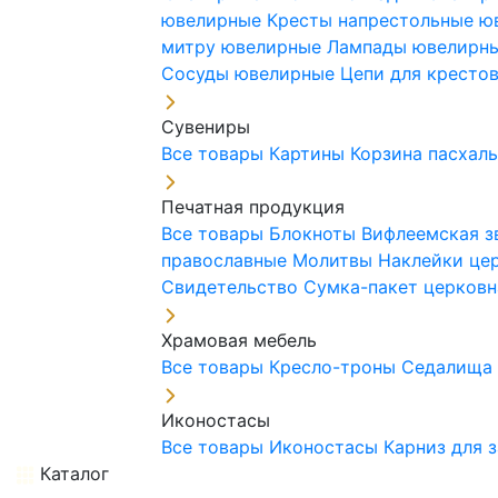
ювелирные
Кресты напрестольные 
митру ювелирные
Лампады ювелирн
Сосуды ювелирные
Цепи для кресто
Сувениры
Все товары
Картины
Корзина пасхал
Печатная продукция
Все товары
Блокноты
Вифлеемская з
православные
Молитвы
Наклейки це
Свидетельство
Сумка-пакет церковн
Храмовая мебель
Все товары
Кресло-троны
Седалищ
Иконостасы
Все товары
Иконостасы
Карниз для 
Каталог