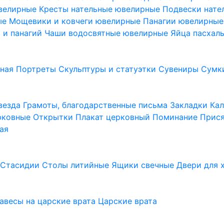
ювелирные
Кресты нательные ювелирные
Подвески нат
ые
Мощевики и ковчеги ювелирные
Панагии ювелирны
в и панагий
Чаши водосвятные ювелирные
Яйца пасхал
ьная
Портреты
Скульптуры и статуэтки
Сувениры
Сумк
везда
Грамоты, благодарственные письма
Закладки
Ка
рковные
Открытки
Плакат церковный
Поминание
Прися
ая
а
Стасидии
Столы литийные
Ящики свечные
Двери для 
завесы на царские врата
Царские врата