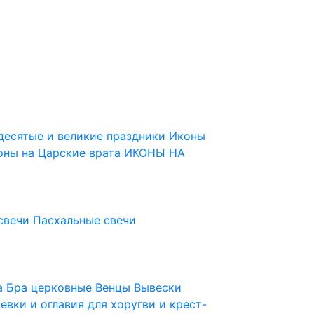
десятые и великие праздники
Иконы
оны на Царские врата
ИКОНЫ НА
свечи
Пасхальные свечи
ца
Бра церковные
Венцы
Вывески
евки и оглавия для хоругви и крест-