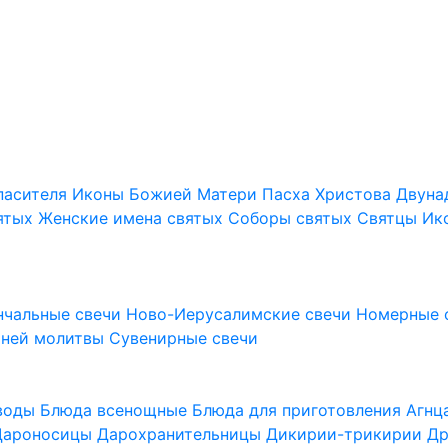
пасителя
Иконы Божией Матери
Пасха Христова
Двуна
ятых
Женские имена святых
Соборы святых
Святцы
Ик
нчальные свечи
Ново-Иерусалимские свечи
Номерные 
шней молитвы
Сувенирные свечи
 воды
Блюда всенощные
Блюда для приготовления Агн
Дароносицы
Дарохранительницы
Дикирии-трикирии
Др