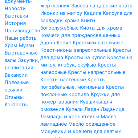
документы
жертвенник
Завеса на царские врата
Новости
Иконки на митру
Кадила
Капсула для
Выставки
закладки храма
Книги
История
богослужебные
Киоты для храма
Производство
Ковчеги для преждеосвященных
Наши работы
даров
Копие
Крестики нательные
Храм
Музей
Крест-иконы запрестольные
Кресты
Выставочные
для дома
Кресты на купол
Кресты на
залы
Закупки,
митру, клобук, скуфью
Кресты
реализация
наперсные
Кресты напрестольные
Вакансии
Кресты настенные
Кресты
Полезные
погребальные, могильные
Кресты
ссылки
поклонные
Кропило
Кружки для
Отзывы
пожертвования
Кувшины для
Контакты
омовения
Купели
Ладан
Ладаница
Лампады и кронштейны
Масло
лампадное
Масло освященное
Мощевики и ковчеги для святых