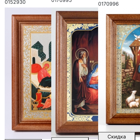
0170995
0152930
0170996
Скидка