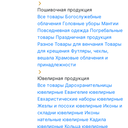
Пошивочная продукция
Все товары
Богослужебные
облачения
Головные уборы
Мантии
Повседневная одежда
Погребальные
товары
Праздничная продукция
Разное
Товары для венчания
Товары
для крещения
Футляры, чехлы,
вешала
Храмовые облачения и
принадлежности
Ювелирная продукция
Все товары
Дарохранительницы
ювелирные
Евангелие ювелирные
Евхаристические наборы ювелирные
Жезлы и посохи ювелирные
Иконы и
складни ювелирные
Иконы
нательные ювелирные
Кадила
ювелирные
Кольца ювелирные