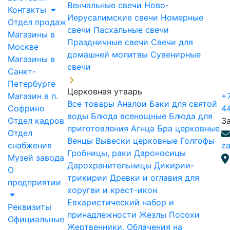
Венчальные свечи
Ново-
Контакты
Иерусалимские свечи
Номерные
Отдел продаж
свечи
Пасхальные свечи
Магазины в
Праздничные свечи
Свечи для
Москве
домашней молитвы
Сувенирные
Магазины в
свечи
Санкт-
Петербурге
Церковная утварь
Магазин в п.
+7
Все товары
Аналои
Баки для святой
Софрино
4
воды
Блюда всенощные
Блюда для
Отдел кадров
З
приготовления Агнца
Бра церковные
Отдел
Венцы
Вывески церковные
Голгофы
снабжения
za
Гробницы, раки
Дароносицы
Музей завода
Дарохранительницы
Дикирии-
О
трикирии
Древки и оглавия для
предприятии
хоругви и крест-икон
Евхаристический набор и
Реквизиты
принадлежности
Жезлы Посохи
Официальные
Жертвенники, Облачения на