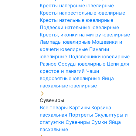
Кресты наперсные ювелирные
Кресты напрестольные ювелирные
Кресты нательные ювелирные
Подвески нательные ювелирные
Кресты, иконки на митру ювелирные
Лампады ювелирные
Мощевики и
ковчеги ювелирные
Панагии
ювелирные
Подсвечники ювелирные
Разное
Сосуды ювелирные
Цепи для
крестов и панагий
Чаши
водосвятные ювелирные
Яйца
пасхальные ювелирные
Сувениры
Все товары
Картины
Корзина
пасхальная
Портреты
Скульптуры и
статуэтки
Сувениры
Сумки
Яйца
пасхальные