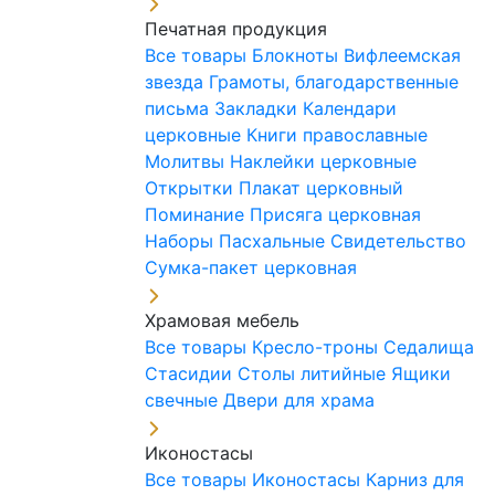
Печатная продукция
Все товары
Блокноты
Вифлеемская
звезда
Грамоты, благодарственные
письма
Закладки
Календари
церковные
Книги православные
Молитвы
Наклейки церковные
Открытки
Плакат церковный
Поминание
Присяга церковная
Наборы Пасхальные
Свидетельство
Сумка-пакет церковная
Храмовая мебель
Все товары
Кресло-троны
Седалища
Стасидии
Столы литийные
Ящики
свечные
Двери для храма
Иконостасы
Все товары
Иконостасы
Карниз для