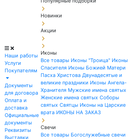
Популярные подборки
Новинки
Акции
Иконы
Наши работы
Все товары
Иконы "Троица"
Иконы
Услуги
Спасителя
Иконы Божией Матери
Покупателям
Пасха Христова
Двунадесятые и
великие праздники
Иконы Ангела-
Документы
Хранителя
Мужские имена святых
для договора
Женские имена святых
Соборы
Оплата и
святых
Святцы
Иконы на Царские
доставка
врата
ИКОНЫ НА ЗАКАЗ
Официальные
документы
Свечи
Реквизиты
Все товары
Богослужебные свечи
Выставки