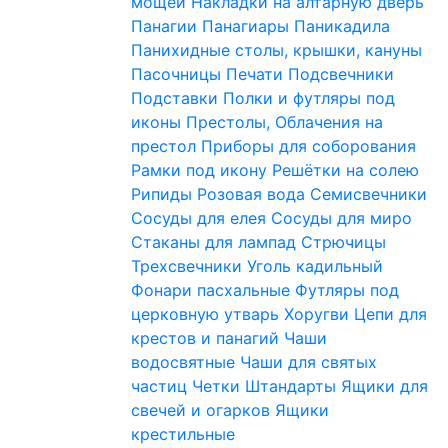
мощей
Накладки на алтарную дверь
Панагии
Панагиары
Паникадила
Панихидные столы, крышки, кануны
Пасочницы
Печати
Подсвечники
Подставки
Полки и футляры под
иконы
Престолы, Облачения на
престол
Приборы для соборования
Рамки под икону
Решётки на солею
Рипиды
Розовая вода
Семисвечники
Сосуды для елея
Сосуды для миро
Стаканы для лампад
Стрючицы
Трехсвечники
Уголь кадильный
Фонари пасхальные
Футляры под
церковную утварь
Хоругви
Цепи для
крестов и панагий
Чаши
водосвятные
Чаши для святых
частиц
Четки
Штандарты
Ящики для
свечей и огарков
Ящики
крестильные