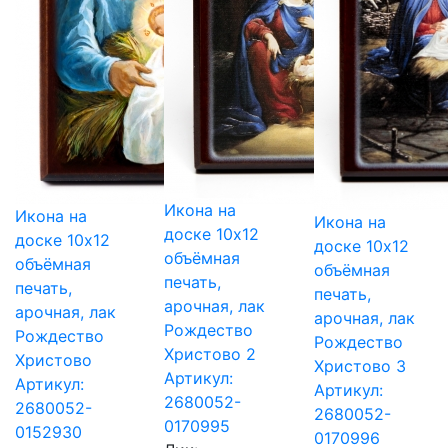
Икона на
Икона на
Икона на
доске 10х12
доске 10х12
доске 10х12
объёмная
объёмная
объёмная
печать,
печать,
печать,
арочная, лак
арочная, лак
арочная, лак
Рождество
Рождество
Рождество
Христово 2
Христово
Христово 3
Артикул:
Артикул:
Артикул:
2680052-
2680052-
2680052-
0170995
0152930
0170996