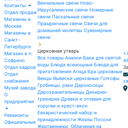
Венчальные свечи
Ново-
Контакты
Иерусалимские свечи
Номерные
Отдел продаж
свечи
Пасхальные свечи
Магазины в
Праздничные свечи
Свечи для
Москве
домашней молитвы
Сувенирные
Магазины в
свечи
Санкт-
Петербурге
Церковная утварь
Магазин в п.
+7
Все товары
Аналои
Баки для святой
Софрино
4
воды
Блюда всенощные
Блюда для
Отдел кадров
З
приготовления Агнца
Бра церковные
Отдел
Венцы
Вывески церковные
Голгофы
снабжения
za
Гробницы, раки
Дароносицы
Музей завода
Дарохранительницы
Дикирии-
О
трикирии
Древки и оглавия для
предприятии
хоругви и крест-икон
Евхаристический набор и
Реквизиты
принадлежности
Жезлы Посохи
Официальные
Жертвенники, Облачения на