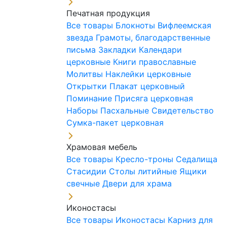
Печатная продукция
Все товары
Блокноты
Вифлеемская
звезда
Грамоты, благодарственные
письма
Закладки
Календари
церковные
Книги православные
Молитвы
Наклейки церковные
Открытки
Плакат церковный
Поминание
Присяга церковная
Наборы Пасхальные
Свидетельство
Сумка-пакет церковная
Храмовая мебель
Все товары
Кресло-троны
Седалища
Стасидии
Столы литийные
Ящики
свечные
Двери для храма
Иконостасы
Все товары
Иконостасы
Карниз для