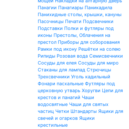
мощей
Накладки на алтарную дверь
Панагии
Панагиары
Паникадила
Панихидные столы, крышки, кануны
Пасочницы
Печати
Подсвечники
Подставки
Полки и футляры под
иконы
Престолы, Облачения на
престол
Приборы для соборования
Рамки под икону
Решётки на солею
Рипиды
Розовая вода
Семисвечники
Сосуды для елея
Сосуды для миро
Стаканы для лампад
Стрючицы
Трехсвечники
Уголь кадильный
Фонари пасхальные
Футляры под
церковную утварь
Хоругви
Цепи для
крестов и панагий
Чаши
водосвятные
Чаши для святых
частиц
Четки
Штандарты
Ящики для
свечей и огарков
Ящики
крестильные