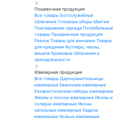
Пошивочная продукция
Все товары
Богослужебные
облачения
Головные уборы
Мантии
Повседневная одежда
Погребальные
товары
Праздничная продукция
Разное
Товары для венчания
Товары
для крещения
Футляры, чехлы,
вешала
Храмовые облачения и
принадлежности
Ювелирная продукция
Все товары
Дарохранительницы
ювелирные
Евангелие ювелирные
Евхаристические наборы ювелирные
Жезлы и посохи ювелирные
Иконы и
складни ювелирные
Иконы
нательные ювелирные
Кадила
ювелирные
Кольца ювелирные