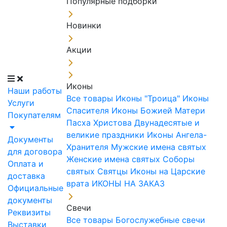
Популярные подборки
Новинки
Акции
Иконы
Наши работы
Все товары
Иконы "Троица"
Иконы
Услуги
Спасителя
Иконы Божией Матери
Покупателям
Пасха Христова
Двунадесятые и
великие праздники
Иконы Ангела-
Документы
Хранителя
Мужские имена святых
для договора
Женские имена святых
Соборы
Оплата и
святых
Святцы
Иконы на Царские
доставка
врата
ИКОНЫ НА ЗАКАЗ
Официальные
документы
Свечи
Реквизиты
Все товары
Богослужебные свечи
Выставки