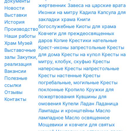
документы
жертвенник
Завеса на царские врата
Новости
Иконки на митру
Кадила
Капсула для
Выставки
закладки храма
Книги
История
богослужебные
Киоты для храма
Производство
Ковчеги для преждеосвященных
Наши работы
даров
Копие
Крестики нательные
Храм
Музей
Крест-иконы запрестольные
Кресты
Выставочные
для дома
Кресты на купол
Кресты на
залы
Закупки,
митру, клобук, скуфью
Кресты
реализация
наперсные
Кресты напрестольные
Вакансии
Кресты настенные
Кресты
Полезные
погребальные, могильные
Кресты
ссылки
поклонные
Кропило
Кружки для
Отзывы
пожертвования
Кувшины для
Контакты
омовения
Купели
Ладан
Ладаница
Лампады и кронштейны
Масло
лампадное
Масло освященное
Мощевики и ковчеги для святых