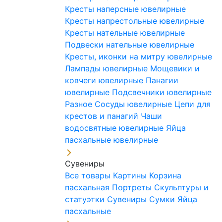
Кресты наперсные ювелирные
Кресты напрестольные ювелирные
Кресты нательные ювелирные
Подвески нательные ювелирные
Кресты, иконки на митру ювелирные
Лампады ювелирные
Мощевики и
ковчеги ювелирные
Панагии
ювелирные
Подсвечники ювелирные
Разное
Сосуды ювелирные
Цепи для
крестов и панагий
Чаши
водосвятные ювелирные
Яйца
пасхальные ювелирные
Сувениры
Все товары
Картины
Корзина
пасхальная
Портреты
Скульптуры и
статуэтки
Сувениры
Сумки
Яйца
пасхальные