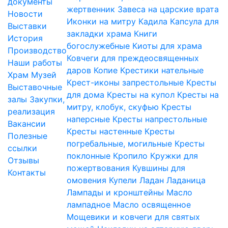
документы
жертвенник
Завеса на царские врата
Новости
Иконки на митру
Кадила
Капсула для
Выставки
закладки храма
Книги
История
богослужебные
Киоты для храма
Производство
Ковчеги для преждеосвященных
Наши работы
даров
Копие
Крестики нательные
Храм
Музей
Крест-иконы запрестольные
Кресты
Выставочные
для дома
Кресты на купол
Кресты на
залы
Закупки,
митру, клобук, скуфью
Кресты
реализация
наперсные
Кресты напрестольные
Вакансии
Кресты настенные
Кресты
Полезные
погребальные, могильные
Кресты
ссылки
поклонные
Кропило
Кружки для
Отзывы
пожертвования
Кувшины для
Контакты
омовения
Купели
Ладан
Ладаница
Лампады и кронштейны
Масло
лампадное
Масло освященное
Мощевики и ковчеги для святых