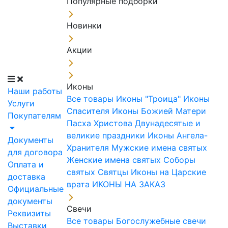
Популярные подборки
Новинки
Акции
Иконы
Наши работы
Все товары
Иконы "Троица"
Иконы
Услуги
Спасителя
Иконы Божией Матери
Покупателям
Пасха Христова
Двунадесятые и
великие праздники
Иконы Ангела-
Документы
Хранителя
Мужские имена святых
для договора
Женские имена святых
Соборы
Оплата и
святых
Святцы
Иконы на Царские
доставка
врата
ИКОНЫ НА ЗАКАЗ
Официальные
документы
Свечи
Реквизиты
Все товары
Богослужебные свечи
Выставки