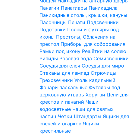
мощей
Накладки на алтарную дверь
Панагии
Панагиары
Паникадила
Панихидные столы, крышки, кануны
Пасочницы
Печати
Подсвечники
Подставки
Полки и футляры под
иконы
Престолы, Облачения на
престол
Приборы для соборования
Рамки под икону
Решётки на солею
Рипиды
Розовая вода
Семисвечники
Сосуды для елея
Сосуды для миро
Стаканы для лампад
Стрючицы
Трехсвечники
Уголь кадильный
Фонари пасхальные
Футляры под
церковную утварь
Хоругви
Цепи для
крестов и панагий
Чаши
водосвятные
Чаши для святых
частиц
Четки
Штандарты
Ящики для
свечей и огарков
Ящики
крестильные