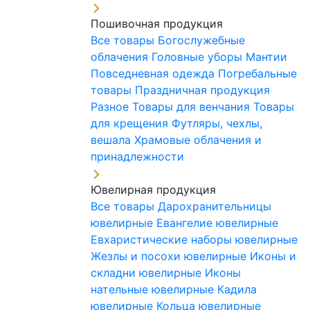
Пошивочная продукция
Все товары
Богослужебные
облачения
Головные уборы
Мантии
Повседневная одежда
Погребальные
товары
Праздничная продукция
Разное
Товары для венчания
Товары
для крещения
Футляры, чехлы,
вешала
Храмовые облачения и
принадлежности
Ювелирная продукция
Все товары
Дарохранительницы
ювелирные
Евангелие ювелирные
Евхаристические наборы ювелирные
Жезлы и посохи ювелирные
Иконы и
складни ювелирные
Иконы
нательные ювелирные
Кадила
ювелирные
Кольца ювелирные