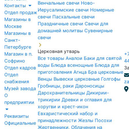
Венчальные свечи
Ново-
Контакты
Иерусалимские свечи
Номерные
Отдел продаж
свечи
Пасхальные свечи
Магазины в
Праздничные свечи
Свечи для
Москве
домашней молитвы
Сувенирные
Магазины в
свечи
Санкт-
Петербурге
Церковная утварь
Магазин в п.
+7
Все товары
Аналои
Баки для святой
Софрино
4
воды
Блюда всенощные
Блюда для
Отдел кадров
З
приготовления Агнца
Бра церковные
Отдел
Венцы
Вывески церковные
Голгофы
снабжения
za
Гробницы, раки
Дароносицы
Музей завода
Дарохранительницы
Дикирии-
О
трикирии
Древки и оглавия для
предприятии
хоругви и крест-икон
Евхаристический набор и
Реквизиты
принадлежности
Жезлы Посохи
Официальные
Жертвенники, Облачения на