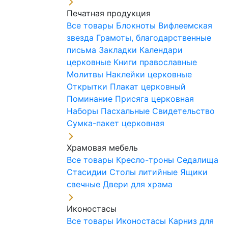
Печатная продукция
Все товары
Блокноты
Вифлеемская
звезда
Грамоты, благодарственные
письма
Закладки
Календари
церковные
Книги православные
Молитвы
Наклейки церковные
Открытки
Плакат церковный
Поминание
Присяга церковная
Наборы Пасхальные
Свидетельство
Сумка-пакет церковная
Храмовая мебель
Все товары
Кресло-троны
Седалища
Стасидии
Столы литийные
Ящики
свечные
Двери для храма
Иконостасы
Все товары
Иконостасы
Карниз для