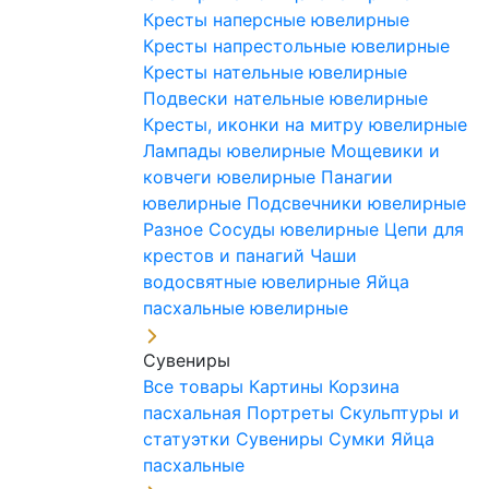
Кресты наперсные ювелирные
Кресты напрестольные ювелирные
Кресты нательные ювелирные
Подвески нательные ювелирные
Кресты, иконки на митру ювелирные
Лампады ювелирные
Мощевики и
ковчеги ювелирные
Панагии
ювелирные
Подсвечники ювелирные
Разное
Сосуды ювелирные
Цепи для
крестов и панагий
Чаши
водосвятные ювелирные
Яйца
пасхальные ювелирные
Сувениры
Все товары
Картины
Корзина
пасхальная
Портреты
Скульптуры и
статуэтки
Сувениры
Сумки
Яйца
пасхальные