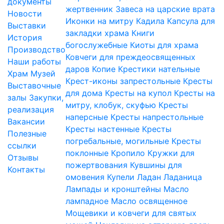
документы
жертвенник
Завеса на царские врата
Новости
Иконки на митру
Кадила
Капсула для
Выставки
закладки храма
Книги
История
богослужебные
Киоты для храма
Производство
Ковчеги для преждеосвященных
Наши работы
даров
Копие
Крестики нательные
Храм
Музей
Крест-иконы запрестольные
Кресты
Выставочные
для дома
Кресты на купол
Кресты на
залы
Закупки,
митру, клобук, скуфью
Кресты
реализация
наперсные
Кресты напрестольные
Вакансии
Кресты настенные
Кресты
Полезные
погребальные, могильные
Кресты
ссылки
поклонные
Кропило
Кружки для
Отзывы
пожертвования
Кувшины для
Контакты
омовения
Купели
Ладан
Ладаница
Лампады и кронштейны
Масло
лампадное
Масло освященное
Мощевики и ковчеги для святых