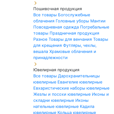
Пошивочная продукция
Все товары
Богослужебные
облачения
Головные уборы
Мантии
Повседневная одежда
Погребальные
товары
Праздничная продукция
Разное
Товары для венчания
Товары
для крещения
Футляры, чехлы,
вешала
Храмовые облачения и
принадлежности
Ювелирная продукция
Все товары
Дарохранительницы
ювелирные
Евангелие ювелирные
Евхаристические наборы ювелирные
Жезлы и посохи ювелирные
Иконы и
складни ювелирные
Иконы
нательные ювелирные
Кадила
ювелирные
Кольца ювелирные