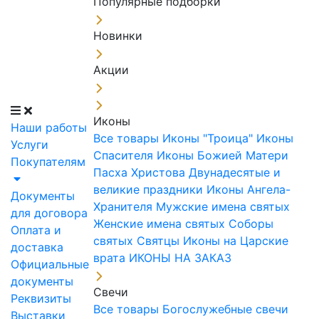
Популярные подборки
Новинки
Акции
Иконы
Наши работы
Все товары
Иконы "Троица"
Иконы
Услуги
Спасителя
Иконы Божией Матери
Покупателям
Пасха Христова
Двунадесятые и
великие праздники
Иконы Ангела-
Документы
Хранителя
Мужские имена святых
для договора
Женские имена святых
Соборы
Оплата и
святых
Святцы
Иконы на Царские
доставка
врата
ИКОНЫ НА ЗАКАЗ
Официальные
документы
Свечи
Реквизиты
Все товары
Богослужебные свечи
Выставки