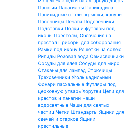
мощей
Накладки на алтарную дверь
Панагии
Панагиары
Паникадила
Панихидные столы, крышки, кануны
Пасочницы
Печати
Подсвечники
Подставки
Полки и футляры под
иконы
Престолы, Облачения на
престол
Приборы для соборования
Рамки под икону
Решётки на солею
Рипиды
Розовая вода
Семисвечники
Сосуды для елея
Сосуды для миро
Стаканы для лампад
Стрючицы
Трехсвечники
Уголь кадильный
Фонари пасхальные
Футляры под
церковную утварь
Хоругви
Цепи для
крестов и панагий
Чаши
водосвятные
Чаши для святых
частиц
Четки
Штандарты
Ящики для
свечей и огарков
Ящики
крестильные