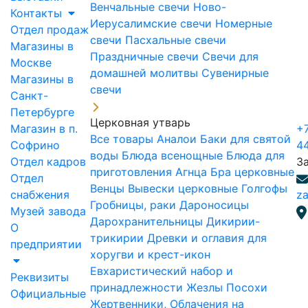
Венчальные свечи
Ново-
Контакты
Иерусалимские свечи
Номерные
Отдел продаж
свечи
Пасхальные свечи
Магазины в
Праздничные свечи
Свечи для
Москве
домашней молитвы
Сувенирные
Магазины в
свечи
Санкт-
Петербурге
Церковная утварь
Магазин в п.
+7
Все товары
Аналои
Баки для святой
Софрино
4
воды
Блюда всенощные
Блюда для
Отдел кадров
З
приготовления Агнца
Бра церковные
Отдел
Венцы
Вывески церковные
Голгофы
снабжения
za
Гробницы, раки
Дароносицы
Музей завода
Дарохранительницы
Дикирии-
О
трикирии
Древки и оглавия для
предприятии
хоругви и крест-икон
Евхаристический набор и
Реквизиты
принадлежности
Жезлы Посохи
Официальные
Жертвенники, Облачения на