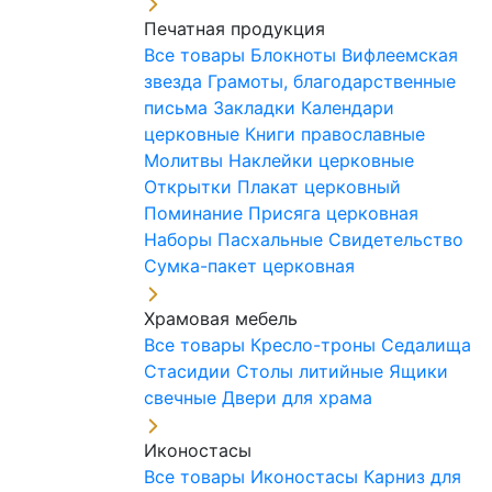
Печатная продукция
Все товары
Блокноты
Вифлеемская
звезда
Грамоты, благодарственные
письма
Закладки
Календари
церковные
Книги православные
Молитвы
Наклейки церковные
Открытки
Плакат церковный
Поминание
Присяга церковная
Наборы Пасхальные
Свидетельство
Сумка-пакет церковная
Храмовая мебель
Все товары
Кресло-троны
Седалища
Стасидии
Столы литийные
Ящики
свечные
Двери для храма
Иконостасы
Все товары
Иконостасы
Карниз для