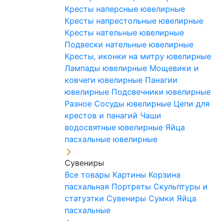
Кресты наперсные ювелирные
Кресты напрестольные ювелирные
Кресты нательные ювелирные
Подвески нательные ювелирные
Кресты, иконки на митру ювелирные
Лампады ювелирные
Мощевики и
ковчеги ювелирные
Панагии
ювелирные
Подсвечники ювелирные
Разное
Сосуды ювелирные
Цепи для
крестов и панагий
Чаши
водосвятные ювелирные
Яйца
пасхальные ювелирные
Сувениры
Все товары
Картины
Корзина
пасхальная
Портреты
Скульптуры и
статуэтки
Сувениры
Сумки
Яйца
пасхальные