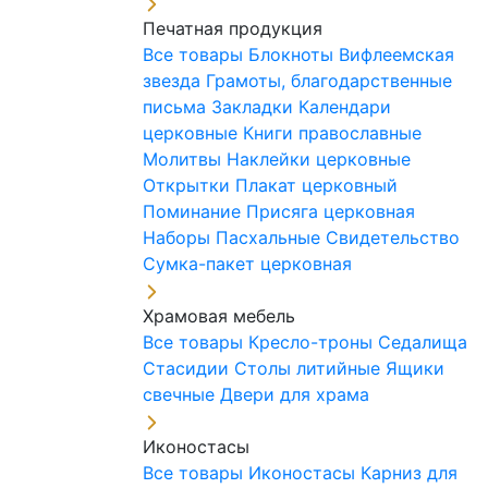
Печатная продукция
Все товары
Блокноты
Вифлеемская
звезда
Грамоты, благодарственные
письма
Закладки
Календари
церковные
Книги православные
Молитвы
Наклейки церковные
Открытки
Плакат церковный
Поминание
Присяга церковная
Наборы Пасхальные
Свидетельство
Сумка-пакет церковная
Храмовая мебель
Все товары
Кресло-троны
Седалища
Стасидии
Столы литийные
Ящики
свечные
Двери для храма
Иконостасы
Все товары
Иконостасы
Карниз для