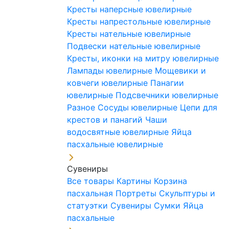
Кресты наперсные ювелирные
Кресты напрестольные ювелирные
Кресты нательные ювелирные
Подвески нательные ювелирные
Кресты, иконки на митру ювелирные
Лампады ювелирные
Мощевики и
ковчеги ювелирные
Панагии
ювелирные
Подсвечники ювелирные
Разное
Сосуды ювелирные
Цепи для
крестов и панагий
Чаши
водосвятные ювелирные
Яйца
пасхальные ювелирные
Сувениры
Все товары
Картины
Корзина
пасхальная
Портреты
Скульптуры и
статуэтки
Сувениры
Сумки
Яйца
пасхальные