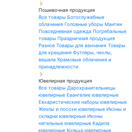
Пошивочная продукция
Все товары
Богослужебные
облачения
Головные уборы
Мантии
Повседневная одежда
Погребальные
товары
Праздничная продукция
Разное
Товары для венчания
Товары
для крещения
Футляры, чехлы,
вешала
Храмовые облачения и
принадлежности
Ювелирная продукция
Все товары
Дарохранительницы
ювелирные
Евангелие ювелирные
Евхаристические наборы ювелирные
Жезлы и посохи ювелирные
Иконы и
складни ювелирные
Иконы
нательные ювелирные
Кадила
ювелирные
Кольца ювелирные