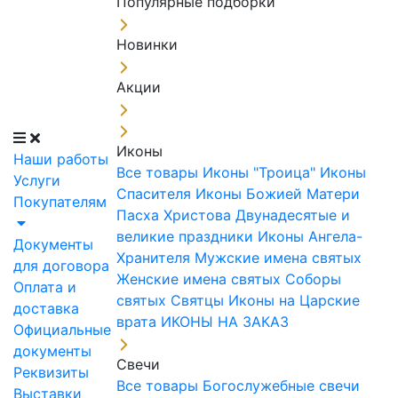
Популярные подборки
Новинки
Акции
Иконы
Наши работы
Все товары
Иконы "Троица"
Иконы
Услуги
Спасителя
Иконы Божией Матери
Покупателям
Пасха Христова
Двунадесятые и
великие праздники
Иконы Ангела-
Документы
Хранителя
Мужские имена святых
для договора
Женские имена святых
Соборы
Оплата и
святых
Святцы
Иконы на Царские
доставка
врата
ИКОНЫ НА ЗАКАЗ
Официальные
документы
Свечи
Реквизиты
Все товары
Богослужебные свечи
Выставки