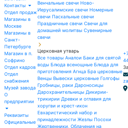
Венчальные свечи
Ново-
Контакты
Иерусалимские свечи
Номерные
Отдел продаж
свечи
Пасхальные свечи
Магазины в
Праздничные свечи
Свечи для
Москве
домашней молитвы
Сувенирные
Магазины в
свечи
Санкт-
Петербурге
Церковная утварь
Магазин в п.
+7
Все товары
Аналои
Баки для святой
Софрино
4
воды
Блюда всенощные
Блюда для
Отдел кадров
З
приготовления Агнца
Бра церковные
Отдел
Венцы
Вывески церковные
Голгофы
снабжения
za
Гробницы, раки
Дароносицы
Музей завода
Дарохранительницы
Дикирии-
О
трикирии
Древки и оглавия для
предприятии
хоругви и крест-икон
Евхаристический набор и
Реквизиты
принадлежности
Жезлы Посохи
Официальные
Жертвенники, Облачения на