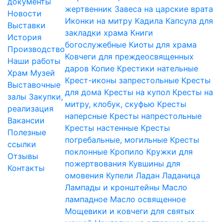
документы
жертвенник
Завеса на царские врата
Новости
Иконки на митру
Кадила
Капсула для
Выставки
закладки храма
Книги
История
богослужебные
Киоты для храма
Производство
Ковчеги для преждеосвященных
Наши работы
даров
Копие
Крестики нательные
Храм
Музей
Крест-иконы запрестольные
Кресты
Выставочные
для дома
Кресты на купол
Кресты на
залы
Закупки,
митру, клобук, скуфью
Кресты
реализация
наперсные
Кресты напрестольные
Вакансии
Кресты настенные
Кресты
Полезные
погребальные, могильные
Кресты
ссылки
поклонные
Кропило
Кружки для
Отзывы
пожертвования
Кувшины для
Контакты
омовения
Купели
Ладан
Ладаница
Лампады и кронштейны
Масло
лампадное
Масло освященное
Мощевики и ковчеги для святых