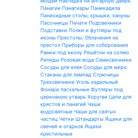
мощей
Накладки на алтарную дверь
Панагии
Панагиары
Паникадила
Панихидные столы, крышки, кануны
Пасочницы
Печати
Подсвечники
Подставки
Полки и футляры под
иконы
Престолы, Облачения на
престол
Приборы для соборования
Рамки под икону
Решётки на солею
Рипиды
Розовая вода
Семисвечники
Сосуды для елея
Сосуды для миро
Стаканы для лампад
Стрючицы
Трехсвечники
Уголь кадильный
Фонари пасхальные
Футляры под
церковную утварь
Хоругви
Цепи для
крестов и панагий
Чаши
водосвятные
Чаши для святых
частиц
Четки
Штандарты
Ящики для
свечей и огарков
Ящики
крестильные