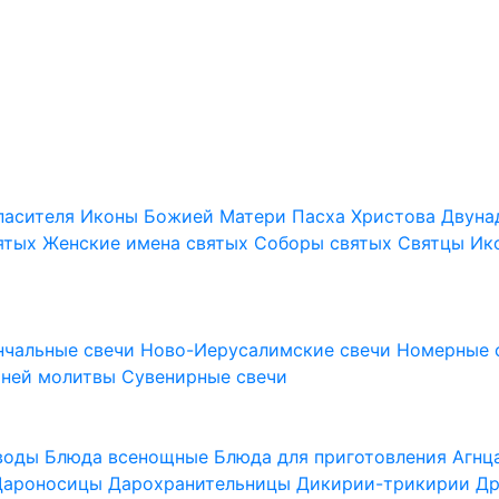
пасителя
Иконы Божией Матери
Пасха Христова
Двуна
ятых
Женские имена святых
Соборы святых
Святцы
Ик
нчальные свечи
Ново-Иерусалимские свечи
Номерные 
шней молитвы
Сувенирные свечи
 воды
Блюда всенощные
Блюда для приготовления Агн
Дароносицы
Дарохранительницы
Дикирии-трикирии
Др