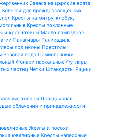
 жертвенник
Завеса на царские врата
а
Ковчеги для преждеосвященных
купол
Кресты на митру, клобук,
 могильные
Кресты поклонные
ы и кронштейны
Масло лампадное
нагии
Панагиары
Паникадила
тляры под иконы
Престолы,
ды
Розовая вода
Семисвечники
ильный
Фонари пасхальные
Футляры
ятых частиц
Четки
Штандарты
Ящики
бальные товары
Праздничная
овые облачения и принадлежности
ы ювелирные
Жезлы и посохи
льца ювелирные
Кресты наперсные