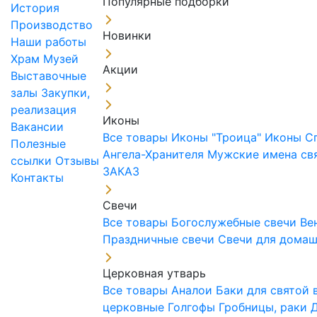
Популярные подборки
История
Производство
Новинки
Наши работы
Храм
Музей
Акции
Выставочные
залы
Закупки,
реализация
Иконы
Вакансии
Все товары
Иконы "Троица"
Иконы С
Полезные
Ангела-Хранителя
Мужские имена св
ссылки
Отзывы
ЗАКАЗ
Контакты
Свечи
Все товары
Богослужебные свечи
Ве
Праздничные свечи
Свечи для дома
Церковная утварь
Все товары
Аналои
Баки для святой
церковные
Голгофы
Гробницы, раки