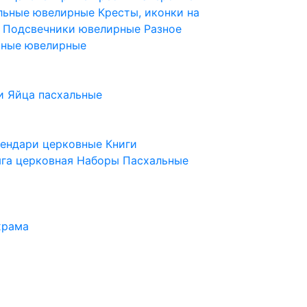
ельные ювелирные
Кресты, иконки на
е
Подсвечники ювелирные
Разное
ьные ювелирные
и
Яйца пасхальные
лендари церковные
Книги
га церковная
Наборы Пасхальные
храма