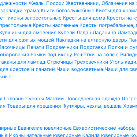
надлежности
Жезлы Посохи
Жертвенники, Облачения на
 закладки храма
Книги богослужебные
Киоты для храм
ст-иконы запрестольные
Кресты для дома
Кресты на 
апрестольные
Кресты настенные
Кресты погребальные,
Кувшины для омовения
Купели
Ладан
Ладаница
Лампад
еги для святых мощей
Накладки на алтарную дверь
Па
Пасочницы
Печати
Подсвечники
Подставки
Полки и фу
соборования
Рамки под икону
Решётки на солею
Рипи
таканы для лампад
Стрючицы
Трехсвечники
Уголь кад
для крестов и панагий
Чаши водосвятные
Чаши для св
ьные
ия
Головные уборы
Мантии
Повседневная одежда
Погре
ния
Товары для крещения
Футляры, чехлы, вешала
Храм
лирные
Евангелие ювелирные
Евхаристические набор
рные
Иконы нательные ювелирные
Кадила ювелирные
Ко