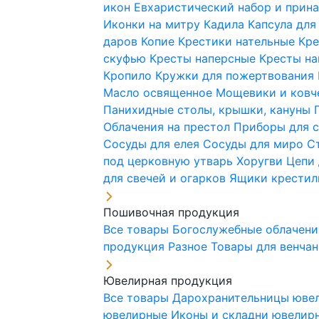
икон
Евхаристический набор и при
Иконки на митру
Кадила
Капсула для
даров
Копие
Крестики нательные
Кре
скуфью
Кресты наперсные
Кресты н
Кропило
Кружки для пожертвования
Масло освященное
Мощевики и ковч
Панихидные столы, крышки, кануны
Облачения на престол
Приборы для 
Сосуды для елея
Сосуды для миро
С
под церковную утварь
Хоругви
Цепи 
для свечей и огарков
Ящики крестил
Пошивочная продукция
Все товары
Богослужебные облачен
продукция
Разное
Товары для венча
Ювелирная продукция
Все товары
Дарохранительницы юве
ювелирные
Иконы и складни ювели