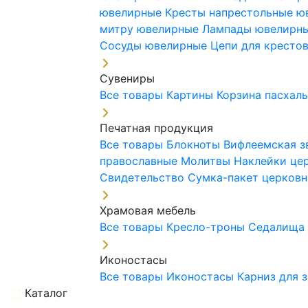
ювелирные
Кресты напрестольные 
митру ювелирные
Лампады ювелирн
Сосуды ювелирные
Цепи для кресто
Сувениры
Все товары
Картины
Корзина пасхал
Печатная продукция
Все товары
Блокноты
Вифлеемская з
православные
Молитвы
Наклейки це
Свидетельство
Сумка-пакет церковн
Храмовая мебель
Все товары
Кресло-троны
Седалищ
Иконостасы
Все товары
Иконостасы
Карниз для 
Каталог