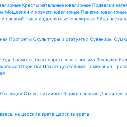
ювелирные
Кресты нательные ювелирные
Подвески нат
ые
Мощевики и ковчеги ювелирные
Панагии ювелирны
в и панагий
Чаши водосвятные ювелирные
Яйца пасхал
ьная
Портреты
Скульптуры и статуэтки
Сувениры
Сумк
везда
Грамоты, благодарственные письма
Закладки
Ка
рковные
Открытки
Плакат церковный
Поминание
Прися
ая
а
Стасидии
Столы литийные
Ящики свечные
Двери для 
завесы на царские врата
Царские врата