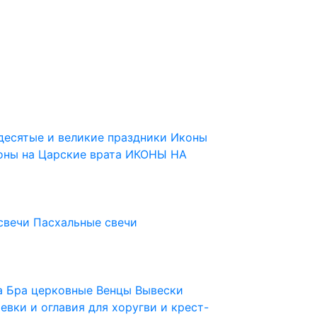
десятые и великие праздники
Иконы
оны на Царские врата
ИКОНЫ НА
свечи
Пасхальные свечи
ца
Бра церковные
Венцы
Вывески
евки и оглавия для хоругви и крест-