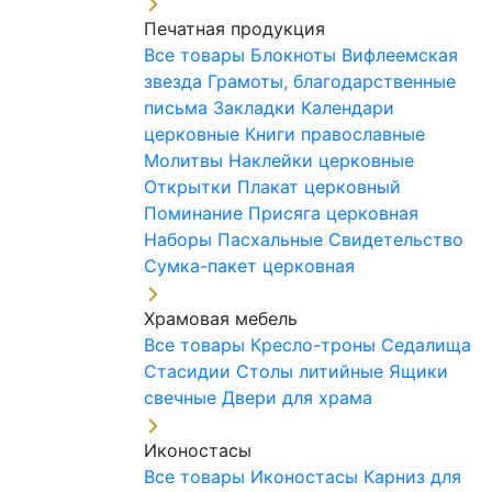
Печатная продукция
Все товары
Блокноты
Вифлеемская
звезда
Грамоты, благодарственные
письма
Закладки
Календари
церковные
Книги православные
Молитвы
Наклейки церковные
Открытки
Плакат церковный
Поминание
Присяга церковная
Наборы Пасхальные
Свидетельство
Сумка-пакет церковная
Храмовая мебель
Все товары
Кресло-троны
Седалища
Стасидии
Столы литийные
Ящики
свечные
Двери для храма
Иконостасы
Все товары
Иконостасы
Карниз для