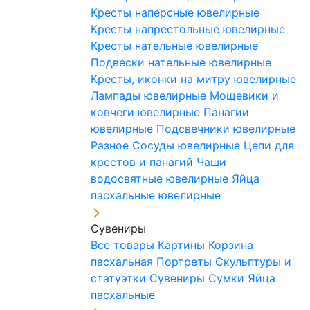
Кресты наперсные ювелирные
Кресты напрестольные ювелирные
Кресты нательные ювелирные
Подвески нательные ювелирные
Кресты, иконки на митру ювелирные
Лампады ювелирные
Мощевики и
ковчеги ювелирные
Панагии
ювелирные
Подсвечники ювелирные
Разное
Сосуды ювелирные
Цепи для
крестов и панагий
Чаши
водосвятные ювелирные
Яйца
пасхальные ювелирные
Сувениры
Все товары
Картины
Корзина
пасхальная
Портреты
Скульптуры и
статуэтки
Сувениры
Сумки
Яйца
пасхальные