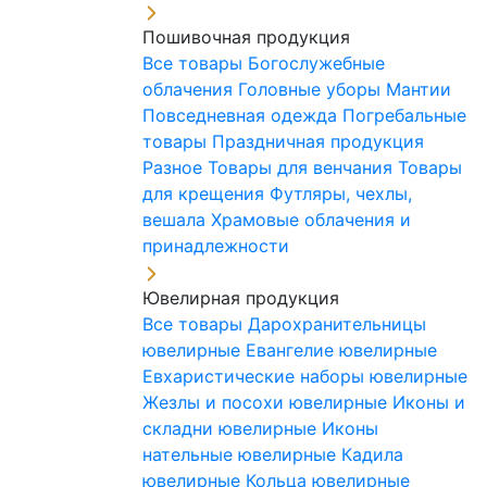
Пошивочная продукция
Все товары
Богослужебные
облачения
Головные уборы
Мантии
Повседневная одежда
Погребальные
товары
Праздничная продукция
Разное
Товары для венчания
Товары
для крещения
Футляры, чехлы,
вешала
Храмовые облачения и
принадлежности
Ювелирная продукция
Все товары
Дарохранительницы
ювелирные
Евангелие ювелирные
Евхаристические наборы ювелирные
Жезлы и посохи ювелирные
Иконы и
складни ювелирные
Иконы
нательные ювелирные
Кадила
ювелирные
Кольца ювелирные