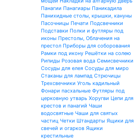
мощей
Накладки на алтарную дверь
Панагии
Панагиары
Паникадила
Панихидные столы, крышки, кануны
Пасочницы
Печати
Подсвечники
Подставки
Полки и футляры под
иконы
Престолы, Облачения на
престол
Приборы для соборования
Рамки под икону
Решётки на солею
Рипиды
Розовая вода
Семисвечники
Сосуды для елея
Сосуды для миро
Стаканы для лампад
Стрючицы
Трехсвечники
Уголь кадильный
Фонари пасхальные
Футляры под
церковную утварь
Хоругви
Цепи для
крестов и панагий
Чаши
водосвятные
Чаши для святых
частиц
Четки
Штандарты
Ящики для
свечей и огарков
Ящики
крестильные