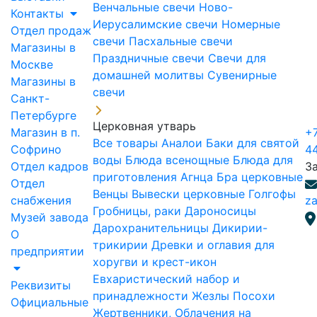
Венчальные свечи
Ново-
Контакты
Иерусалимские свечи
Номерные
Отдел продаж
свечи
Пасхальные свечи
Магазины в
Праздничные свечи
Свечи для
Москве
домашней молитвы
Сувенирные
Магазины в
свечи
Санкт-
Петербурге
Церковная утварь
Магазин в п.
+7
Все товары
Аналои
Баки для святой
Софрино
4
воды
Блюда всенощные
Блюда для
Отдел кадров
З
приготовления Агнца
Бра церковные
Отдел
Венцы
Вывески церковные
Голгофы
снабжения
za
Гробницы, раки
Дароносицы
Музей завода
Дарохранительницы
Дикирии-
О
трикирии
Древки и оглавия для
предприятии
хоругви и крест-икон
Евхаристический набор и
Реквизиты
принадлежности
Жезлы Посохи
Официальные
Жертвенники, Облачения на