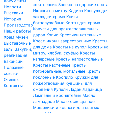
документы
жертвенник
Завеса на царские врата
Новости
Иконки на митру
Кадила
Капсула для
Выставки
закладки храма
Книги
История
богослужебные
Киоты для храма
Производство
Ковчеги для преждеосвященных
Наши работы
даров
Копие
Крестики нательные
Храм
Музей
Крест-иконы запрестольные
Кресты
Выставочные
для дома
Кресты на купол
Кресты на
залы
Закупки,
митру, клобук, скуфью
Кресты
реализация
наперсные
Кресты напрестольные
Вакансии
Кресты настенные
Кресты
Полезные
погребальные, могильные
Кресты
ссылки
поклонные
Кропило
Кружки для
Отзывы
пожертвования
Кувшины для
Контакты
омовения
Купели
Ладан
Ладаница
Лампады и кронштейны
Масло
лампадное
Масло освященное
Мощевики и ковчеги для святых