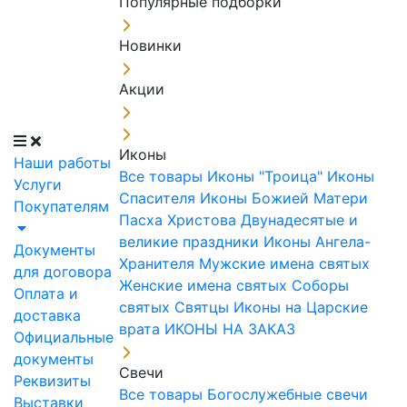
Популярные подборки
Новинки
Акции
Иконы
Наши работы
Все товары
Иконы "Троица"
Иконы
Услуги
Спасителя
Иконы Божией Матери
Покупателям
Пасха Христова
Двунадесятые и
великие праздники
Иконы Ангела-
Документы
Хранителя
Мужские имена святых
для договора
Женские имена святых
Соборы
Оплата и
святых
Святцы
Иконы на Царские
доставка
врата
ИКОНЫ НА ЗАКАЗ
Официальные
документы
Свечи
Реквизиты
Все товары
Богослужебные свечи
Выставки