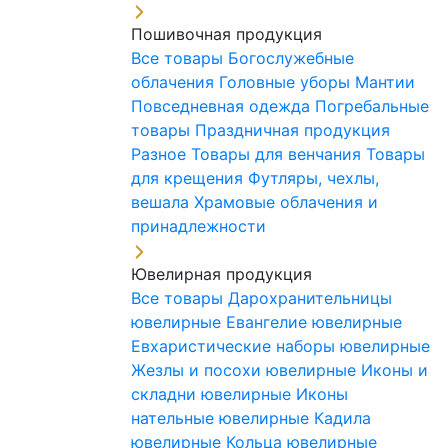
Пошивочная продукция
Все товары
Богослужебные
облачения
Головные уборы
Мантии
Повседневная одежда
Погребальные
товары
Праздничная продукция
Разное
Товары для венчания
Товары
для крещения
Футляры, чехлы,
вешала
Храмовые облачения и
принадлежности
Ювелирная продукция
Все товары
Дарохранительницы
ювелирные
Евангелие ювелирные
Евхаристические наборы ювелирные
Жезлы и посохи ювелирные
Иконы и
складни ювелирные
Иконы
нательные ювелирные
Кадила
ювелирные
Кольца ювелирные