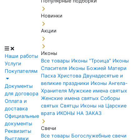
Популярные подборки
Новинки
Акции
Иконы
Наши работы
Все товары
Иконы "Троица"
Иконы
Услуги
Спасителя
Иконы Божией Матери
Покупателям
Пасха Христова
Двунадесятые и
великие праздники
Иконы Ангела-
Документы
Хранителя
Мужские имена святых
для договора
Женские имена святых
Соборы
Оплата и
святых
Святцы
Иконы на Царские
доставка
врата
ИКОНЫ НА ЗАКАЗ
Официальные
документы
Свечи
Реквизиты
Все товары
Богослужебные свечи
Выставки