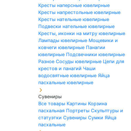
Кресты наперсные ювелирные
Кресты напрестольные ювелирные
Кресты нательные ювелирные
Подвески нательные ювелирные
Кресты, иконки на митру ювелирные
Лампады ювелирные
Мощевики и
ковчеги ювелирные
Панагии
ювелирные
Подсвечники ювелирные
Разное
Сосуды ювелирные
Цепи для
крестов и панагий
Чаши
водосвятные ювелирные
Яйца
пасхальные ювелирные
Сувениры
Все товары
Картины
Корзина
пасхальная
Портреты
Скульптуры и
статуэтки
Сувениры
Сумки
Яйца
пасхальные