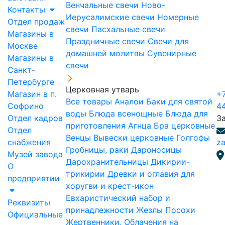
Венчальные свечи
Ново-
Контакты
Иерусалимские свечи
Номерные
Отдел продаж
свечи
Пасхальные свечи
Магазины в
Праздничные свечи
Свечи для
Москве
домашней молитвы
Сувенирные
Магазины в
свечи
Санкт-
Петербурге
Церковная утварь
Магазин в п.
+7
Все товары
Аналои
Баки для святой
Софрино
4
воды
Блюда всенощные
Блюда для
Отдел кадров
З
приготовления Агнца
Бра церковные
Отдел
Венцы
Вывески церковные
Голгофы
снабжения
za
Гробницы, раки
Дароносицы
Музей завода
Дарохранительницы
Дикирии-
О
трикирии
Древки и оглавия для
предприятии
хоругви и крест-икон
Евхаристический набор и
Реквизиты
принадлежности
Жезлы Посохи
Официальные
Жертвенники, Облачения на