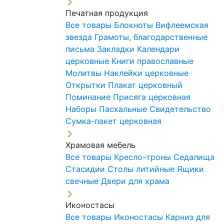
Печатная продукция
Все товары
Блокноты
Вифлеемская
звезда
Грамоты, благодарственные
письма
Закладки
Календари
церковные
Книги православные
Молитвы
Наклейки церковные
Открытки
Плакат церковный
Поминание
Присяга церковная
Наборы Пасхальные
Свидетельство
Сумка-пакет церковная
Храмовая мебель
Все товары
Кресло-троны
Седалища
Стасидии
Столы литийные
Ящики
свечные
Двери для храма
Иконостасы
Все товары
Иконостасы
Карниз для