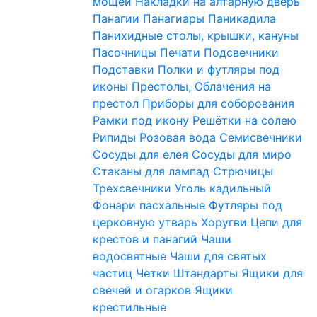
мощей
Накладки на алтарную дверь
Панагии
Панагиары
Паникадила
Панихидные столы, крышки, кануны
Пасочницы
Печати
Подсвечники
Подставки
Полки и футляры под
иконы
Престолы, Облачения на
престол
Приборы для соборования
Рамки под икону
Решётки на солею
Рипиды
Розовая вода
Семисвечники
Сосуды для елея
Сосуды для миро
Стаканы для лампад
Стрючицы
Трехсвечники
Уголь кадильный
Фонари пасхальные
Футляры под
церковную утварь
Хоругви
Цепи для
крестов и панагий
Чаши
водосвятные
Чаши для святых
частиц
Четки
Штандарты
Ящики для
свечей и огарков
Ящики
крестильные