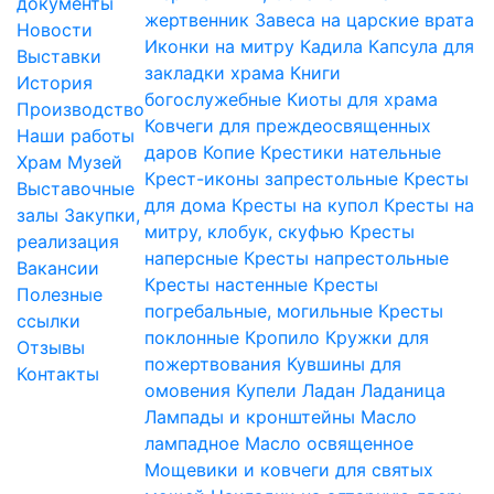
документы
жертвенник
Завеса на царские врата
Новости
Иконки на митру
Кадила
Капсула для
Выставки
закладки храма
Книги
История
богослужебные
Киоты для храма
Производство
Ковчеги для преждеосвященных
Наши работы
даров
Копие
Крестики нательные
Храм
Музей
Крест-иконы запрестольные
Кресты
Выставочные
для дома
Кресты на купол
Кресты на
залы
Закупки,
митру, клобук, скуфью
Кресты
реализация
наперсные
Кресты напрестольные
Вакансии
Кресты настенные
Кресты
Полезные
погребальные, могильные
Кресты
ссылки
поклонные
Кропило
Кружки для
Отзывы
пожертвования
Кувшины для
Контакты
омовения
Купели
Ладан
Ладаница
Лампады и кронштейны
Масло
лампадное
Масло освященное
Мощевики и ковчеги для святых