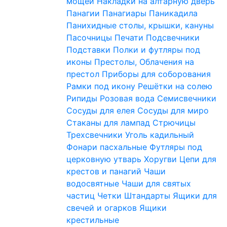
мощей
Накладки на алтарную дверь
Панагии
Панагиары
Паникадила
Панихидные столы, крышки, кануны
Пасочницы
Печати
Подсвечники
Подставки
Полки и футляры под
иконы
Престолы, Облачения на
престол
Приборы для соборования
Рамки под икону
Решётки на солею
Рипиды
Розовая вода
Семисвечники
Сосуды для елея
Сосуды для миро
Стаканы для лампад
Стрючицы
Трехсвечники
Уголь кадильный
Фонари пасхальные
Футляры под
церковную утварь
Хоругви
Цепи для
крестов и панагий
Чаши
водосвятные
Чаши для святых
частиц
Четки
Штандарты
Ящики для
свечей и огарков
Ящики
крестильные