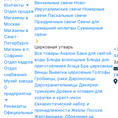
Венчальные свечи
Ново-
Контакты
Иерусалимские свечи
Номерные
Отдел продаж
свечи
Пасхальные свечи
Магазины в
Праздничные свечи
Свечи для
Москве
домашней молитвы
Сувенирные
Магазины в
свечи
Санкт-
Петербурге
Церковная утварь
Магазин в п.
+7
Все товары
Аналои
Баки для святой
Софрино
4
воды
Блюда всенощные
Блюда для
Отдел кадров
З
приготовления Агнца
Бра церковные
Отдел
Венцы
Вывески церковные
Голгофы
снабжения
za
Гробницы, раки
Дароносицы
Музей завода
Дарохранительницы
Дикирии-
О
трикирии
Древки и оглавия для
предприятии
хоругви и крест-икон
Евхаристический набор и
Реквизиты
принадлежности
Жезлы Посохи
Официальные
Жертвенники, Облачения на