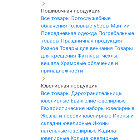
Пошивочная продукция
Все товары
Богослужебные
облачения
Головные уборы
Мантии
Повседневная одежда
Погребальные
товары
Праздничная продукция
Разное
Товары для венчания
Товары
для крещения
Футляры, чехлы,
вешала
Храмовые облачения и
принадлежности
Ювелирная продукция
Все товары
Дарохранительницы
ювелирные
Евангелие ювелирные
Евхаристические наборы ювелирные
Жезлы и посохи ювелирные
Иконы и
складни ювелирные
Иконы
нательные ювелирные
Кадила
ювелирные
Кольца ювелирные