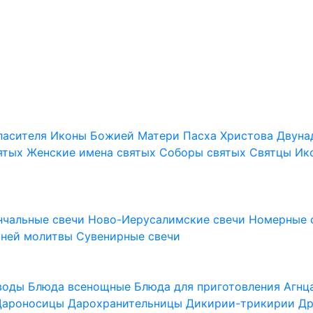
пасителя
Иконы Божией Матери
Пасха Христова
Двуна
ятых
Женские имена святых
Соборы святых
Святцы
Ик
нчальные свечи
Ново-Иерусалимские свечи
Номерные 
шней молитвы
Сувенирные свечи
 воды
Блюда всенощные
Блюда для приготовления Агн
Дароносицы
Дарохранительницы
Дикирии-трикирии
Др