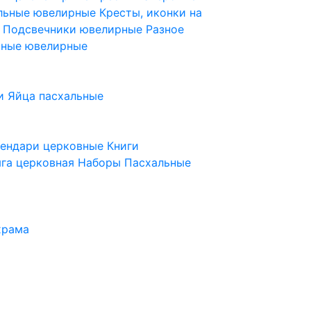
ельные ювелирные
Кресты, иконки на
е
Подсвечники ювелирные
Разное
ьные ювелирные
и
Яйца пасхальные
лендари церковные
Книги
га церковная
Наборы Пасхальные
храма