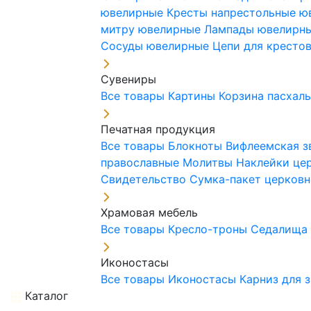
ювелирные
Кресты напрестольные 
митру ювелирные
Лампады ювелирн
Сосуды ювелирные
Цепи для кресто
Сувениры
Все товары
Картины
Корзина пасхал
Печатная продукция
Все товары
Блокноты
Вифлеемская з
православные
Молитвы
Наклейки це
Свидетельство
Сумка-пакет церковн
Храмовая мебель
Все товары
Кресло-троны
Седалищ
Иконостасы
Все товары
Иконостасы
Карниз для 
Каталог