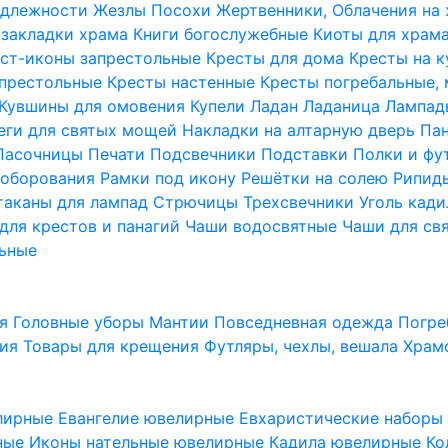
надлежности
Жезлы Посохи
Жертвенники, Облачения на
 закладки храма
Книги богослужебные
Киоты для храм
ст-иконы запрестольные
Кресты для дома
Кресты на 
апрестольные
Кресты настенные
Кресты погребальные,
Кувшины для омовения
Купели
Ладан
Ладаница
Лампад
еги для святых мощей
Накладки на алтарную дверь
Па
Пасочницы
Печати
Подсвечники
Подставки
Полки и фу
соборования
Рамки под икону
Решётки на солею
Рипи
таканы для лампад
Стрючицы
Трехсвечники
Уголь кад
для крестов и панагий
Чаши водосвятные
Чаши для св
ьные
ия
Головные уборы
Мантии
Повседневная одежда
Погре
ния
Товары для крещения
Футляры, чехлы, вешала
Храм
лирные
Евангелие ювелирные
Евхаристические набор
рные
Иконы нательные ювелирные
Кадила ювелирные
Ко