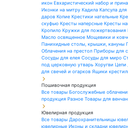
икон
Евхаристический набор и при
Иконки на митру
Кадила
Капсула для
даров
Копие
Крестики нательные
Кре
скуфью
Кресты наперсные
Кресты н
Кропило
Кружки для пожертвования
Масло освященное
Мощевики и ковч
Панихидные столы, крышки, кануны
Облачения на престол
Приборы для 
Сосуды для елея
Сосуды для миро
С
под церковную утварь
Хоругви
Цепи 
для свечей и огарков
Ящики крестил
Пошивочная продукция
Все товары
Богослужебные облачен
продукция
Разное
Товары для венча
Ювелирная продукция
Все товары
Дарохранительницы юве
ювелирные
Иконы и складни ювели