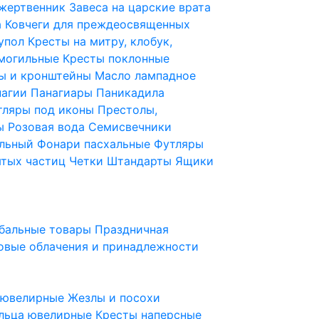
 жертвенник
Завеса на царские врата
а
Ковчеги для преждеосвященных
купол
Кресты на митру, клобук,
 могильные
Кресты поклонные
ы и кронштейны
Масло лампадное
нагии
Панагиары
Паникадила
тляры под иконы
Престолы,
ды
Розовая вода
Семисвечники
ильный
Фонари пасхальные
Футляры
ятых частиц
Четки
Штандарты
Ящики
бальные товары
Праздничная
овые облачения и принадлежности
ы ювелирные
Жезлы и посохи
льца ювелирные
Кресты наперсные