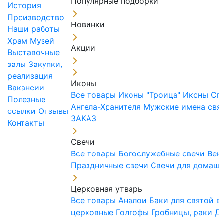
Популярные подборки
История
Производство
Новинки
Наши работы
Храм
Музей
Акции
Выставочные
залы
Закупки,
реализация
Иконы
Вакансии
Все товары
Иконы "Троица"
Иконы С
Полезные
Ангела-Хранителя
Мужские имена св
ссылки
Отзывы
ЗАКАЗ
Контакты
Свечи
Все товары
Богослужебные свечи
Ве
Праздничные свечи
Свечи для дома
Церковная утварь
Все товары
Аналои
Баки для святой
церковные
Голгофы
Гробницы, раки