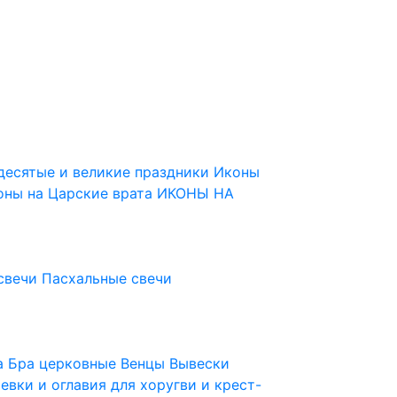
десятые и великие праздники
Иконы
оны на Царские врата
ИКОНЫ НА
свечи
Пасхальные свечи
ца
Бра церковные
Венцы
Вывески
евки и оглавия для хоругви и крест-