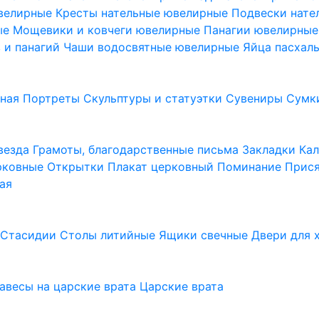
ювелирные
Кресты нательные ювелирные
Подвески нат
ые
Мощевики и ковчеги ювелирные
Панагии ювелирны
в и панагий
Чаши водосвятные ювелирные
Яйца пасхал
ьная
Портреты
Скульптуры и статуэтки
Сувениры
Сумк
везда
Грамоты, благодарственные письма
Закладки
Ка
рковные
Открытки
Плакат церковный
Поминание
Прися
ая
а
Стасидии
Столы литийные
Ящики свечные
Двери для 
завесы на царские врата
Царские врата