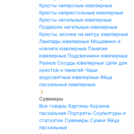
Кресты наперсные ювелирные
Кресты напрестольные ювелирные
Кресты нательные ювелирные
Подвески нательные ювелирные
Кресты, иконки на митру ювелирные
Лампады ювелирные
Мощевики и
ковчеги ювелирные
Панагии
ювелирные
Подсвечники ювелирные
Разное
Сосуды ювелирные
Цепи для
крестов и панагий
Чаши
водосвятные ювелирные
Яйца
пасхальные ювелирные
Сувениры
Все товары
Картины
Корзина
пасхальная
Портреты
Скульптуры и
статуэтки
Сувениры
Сумки
Яйца
пасхальные