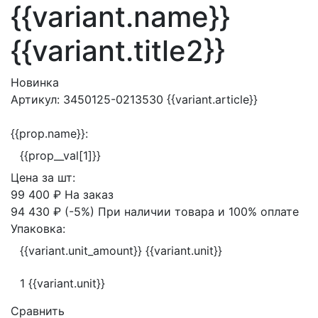
{{variant.name}}
{{variant.title2}}
Новинка
Артикул:
3450125-0213530
{{variant.article}}
{{prop.name}}:
{{prop__val[1]}}
Цена за
шт:
99 400 ₽
На заказ
94 430 ₽
(-5%)
При наличии товара и 100% оплате
Упаковка:
{{variant.unit_amount}} {{variant.unit}}
1 {{variant.unit}}
Сравнить