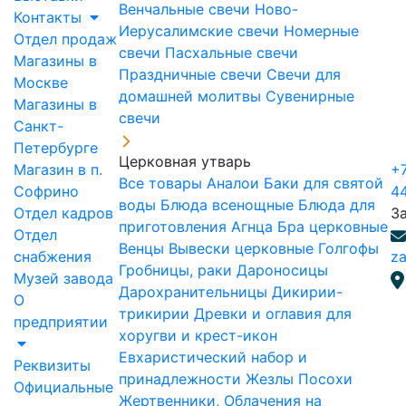
Венчальные свечи
Ново-
Контакты
Иерусалимские свечи
Номерные
Отдел продаж
свечи
Пасхальные свечи
Магазины в
Праздничные свечи
Свечи для
Москве
домашней молитвы
Сувенирные
Магазины в
свечи
Санкт-
Петербурге
Церковная утварь
Магазин в п.
+7
Все товары
Аналои
Баки для святой
Софрино
4
воды
Блюда всенощные
Блюда для
Отдел кадров
З
приготовления Агнца
Бра церковные
Отдел
Венцы
Вывески церковные
Голгофы
снабжения
za
Гробницы, раки
Дароносицы
Музей завода
Дарохранительницы
Дикирии-
О
трикирии
Древки и оглавия для
предприятии
хоругви и крест-икон
Евхаристический набор и
Реквизиты
принадлежности
Жезлы Посохи
Официальные
Жертвенники, Облачения на