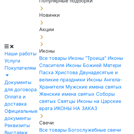
Популярные подборки
Новинки
Акции
Иконы
Наши работы
Все товары
Иконы "Троица"
Иконы
Услуги
Спасителя
Иконы Божией Матери
Покупателям
Пасха Христова
Двунадесятые и
великие праздники
Иконы Ангела-
Документы
Хранителя
Мужские имена святых
для договора
Женские имена святых
Соборы
Оплата и
святых
Святцы
Иконы на Царские
доставка
врата
ИКОНЫ НА ЗАКАЗ
Официальные
документы
Свечи
Реквизиты
Все товары
Богослужебные свечи
Выставки