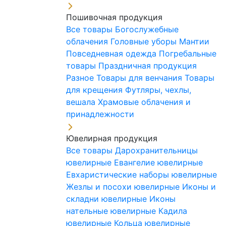
Пошивочная продукция
Все товары
Богослужебные
облачения
Головные уборы
Мантии
Повседневная одежда
Погребальные
товары
Праздничная продукция
Разное
Товары для венчания
Товары
для крещения
Футляры, чехлы,
вешала
Храмовые облачения и
принадлежности
Ювелирная продукция
Все товары
Дарохранительницы
ювелирные
Евангелие ювелирные
Евхаристические наборы ювелирные
Жезлы и посохи ювелирные
Иконы и
складни ювелирные
Иконы
нательные ювелирные
Кадила
ювелирные
Кольца ювелирные