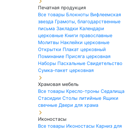
Печатная продукция
Все товары
Блокноты
Вифлеемская
звезда
Грамоты, благодарственные
письма
Закладки
Календари
церковные
Книги православные
Молитвы
Наклейки церковные
Открытки
Плакат церковный
Поминание
Присяга церковная
Наборы Пасхальные
Свидетельство
Сумка-пакет церковная
Храмовая мебель
Все товары
Кресло-троны
Седалища
Стасидии
Столы литийные
Ящики
свечные
Двери для храма
Иконостасы
Все товары
Иконостасы
Карниз для