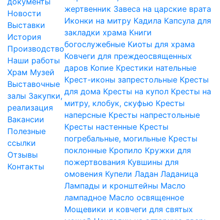
документы
жертвенник
Завеса на царские врата
Новости
Иконки на митру
Кадила
Капсула для
Выставки
закладки храма
Книги
История
богослужебные
Киоты для храма
Производство
Ковчеги для преждеосвященных
Наши работы
даров
Копие
Крестики нательные
Храм
Музей
Крест-иконы запрестольные
Кресты
Выставочные
для дома
Кресты на купол
Кресты на
залы
Закупки,
митру, клобук, скуфью
Кресты
реализация
наперсные
Кресты напрестольные
Вакансии
Кресты настенные
Кресты
Полезные
погребальные, могильные
Кресты
ссылки
поклонные
Кропило
Кружки для
Отзывы
пожертвования
Кувшины для
Контакты
омовения
Купели
Ладан
Ладаница
Лампады и кронштейны
Масло
лампадное
Масло освященное
Мощевики и ковчеги для святых