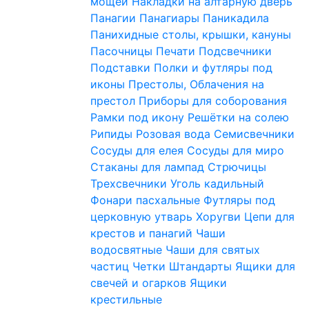
мощей
Накладки на алтарную дверь
Панагии
Панагиары
Паникадила
Панихидные столы, крышки, кануны
Пасочницы
Печати
Подсвечники
Подставки
Полки и футляры под
иконы
Престолы, Облачения на
престол
Приборы для соборования
Рамки под икону
Решётки на солею
Рипиды
Розовая вода
Семисвечники
Сосуды для елея
Сосуды для миро
Стаканы для лампад
Стрючицы
Трехсвечники
Уголь кадильный
Фонари пасхальные
Футляры под
церковную утварь
Хоругви
Цепи для
крестов и панагий
Чаши
водосвятные
Чаши для святых
частиц
Четки
Штандарты
Ящики для
свечей и огарков
Ящики
крестильные