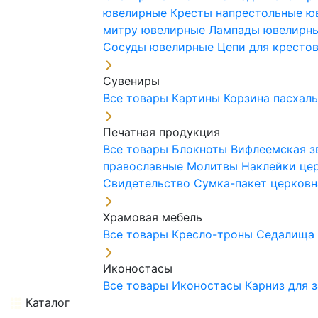
ювелирные
Кресты напрестольные 
митру ювелирные
Лампады ювелирн
Сосуды ювелирные
Цепи для кресто
Сувениры
Все товары
Картины
Корзина пасхал
Печатная продукция
Все товары
Блокноты
Вифлеемская з
православные
Молитвы
Наклейки це
Свидетельство
Сумка-пакет церковн
Храмовая мебель
Все товары
Кресло-троны
Седалищ
Иконостасы
Все товары
Иконостасы
Карниз для 
Каталог