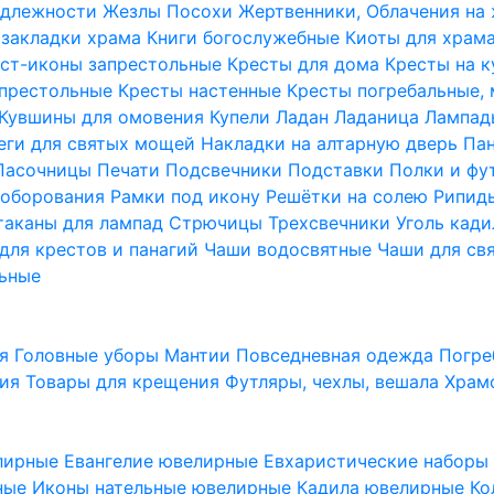
надлежности
Жезлы Посохи
Жертвенники, Облачения на
 закладки храма
Книги богослужебные
Киоты для храм
ст-иконы запрестольные
Кресты для дома
Кресты на 
апрестольные
Кресты настенные
Кресты погребальные,
Кувшины для омовения
Купели
Ладан
Ладаница
Лампад
еги для святых мощей
Накладки на алтарную дверь
Па
Пасочницы
Печати
Подсвечники
Подставки
Полки и фу
соборования
Рамки под икону
Решётки на солею
Рипи
таканы для лампад
Стрючицы
Трехсвечники
Уголь кад
для крестов и панагий
Чаши водосвятные
Чаши для св
ьные
ия
Головные уборы
Мантии
Повседневная одежда
Погре
ния
Товары для крещения
Футляры, чехлы, вешала
Храм
лирные
Евангелие ювелирные
Евхаристические набор
рные
Иконы нательные ювелирные
Кадила ювелирные
Ко