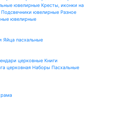
ельные ювелирные
Кресты, иконки на
е
Подсвечники ювелирные
Разное
ьные ювелирные
и
Яйца пасхальные
лендари церковные
Книги
га церковная
Наборы Пасхальные
храма