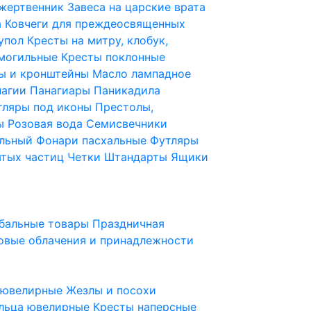
 жертвенник
Завеса на царские врата
а
Ковчеги для преждеосвященных
купол
Кресты на митру, клобук,
 могильные
Кресты поклонные
ы и кронштейны
Масло лампадное
нагии
Панагиары
Паникадила
тляры под иконы
Престолы,
ды
Розовая вода
Семисвечники
ильный
Фонари пасхальные
Футляры
ятых частиц
Четки
Штандарты
Ящики
бальные товары
Праздничная
овые облачения и принадлежности
ы ювелирные
Жезлы и посохи
льца ювелирные
Кресты наперсные