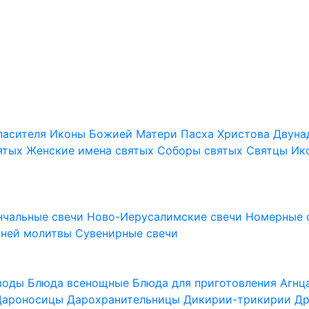
пасителя
Иконы Божией Матери
Пасха Христова
Двуна
ятых
Женские имена святых
Соборы святых
Святцы
Ик
нчальные свечи
Ново-Иерусалимские свечи
Номерные 
шней молитвы
Сувенирные свечи
 воды
Блюда всенощные
Блюда для приготовления Агн
Дароносицы
Дарохранительницы
Дикирии-трикирии
Др