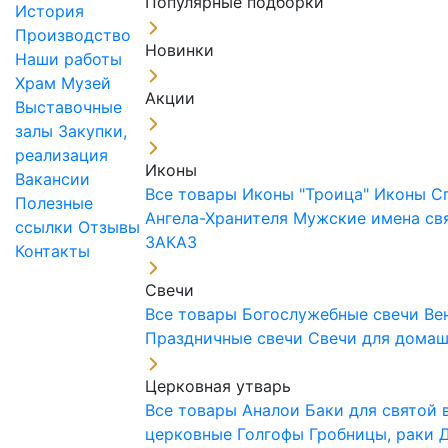
Популярные подборки
История
Производство
Новинки
Наши работы
Храм
Музей
Акции
Выставочные
залы
Закупки,
реализация
Иконы
Вакансии
Все товары
Иконы "Троица"
Иконы С
Полезные
Ангела-Хранителя
Мужские имена св
ссылки
Отзывы
ЗАКАЗ
Контакты
Свечи
Все товары
Богослужебные свечи
Ве
Праздничные свечи
Свечи для дома
Церковная утварь
Все товары
Аналои
Баки для святой
церковные
Голгофы
Гробницы, раки