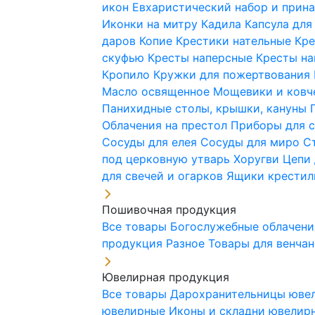
икон
Евхаристический набор и при
Иконки на митру
Кадила
Капсула для
даров
Копие
Крестики нательные
Кре
скуфью
Кресты наперсные
Кресты н
Кропило
Кружки для пожертвования
Масло освященное
Мощевики и ковч
Панихидные столы, крышки, кануны
Облачения на престол
Приборы для 
Сосуды для елея
Сосуды для миро
С
под церковную утварь
Хоругви
Цепи 
для свечей и огарков
Ящики крестил
Пошивочная продукция
Все товары
Богослужебные облачен
продукция
Разное
Товары для венча
Ювелирная продукция
Все товары
Дарохранительницы юве
ювелирные
Иконы и складни ювели