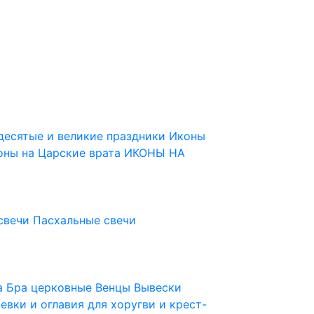
десятые и великие праздники
Иконы
оны на Царские врата
ИКОНЫ НА
свечи
Пасхальные свечи
ца
Бра церковные
Венцы
Вывески
евки и оглавия для хоругви и крест-