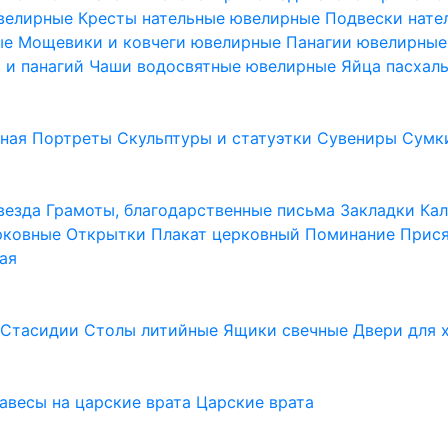
ювелирные
Кресты нательные ювелирные
Подвески нат
ые
Мощевики и ковчеги ювелирные
Панагии ювелирны
в и панагий
Чаши водосвятные ювелирные
Яйца пасхал
ьная
Портреты
Скульптуры и статуэтки
Сувениры
Сумк
везда
Грамоты, благодарственные письма
Закладки
Ка
рковные
Открытки
Плакат церковный
Поминание
Прися
ая
а
Стасидии
Столы литийные
Ящики свечные
Двери для 
завесы на царские врата
Царские врата