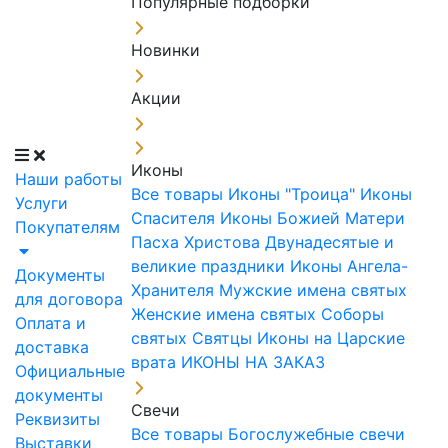
Популярные подборки
Новинки
Акции
Иконы
Наши работы
Все товары
Иконы "Троица"
Иконы
Услуги
Спасителя
Иконы Божией Матери
Покупателям
Пасха Христова
Двунадесятые и
великие праздники
Иконы Ангела-
Документы
Хранителя
Мужские имена святых
для договора
Женские имена святых
Соборы
Оплата и
святых
Святцы
Иконы на Царские
доставка
врата
ИКОНЫ НА ЗАКАЗ
Официальные
документы
Свечи
Реквизиты
Все товары
Богослужебные свечи
Выставки