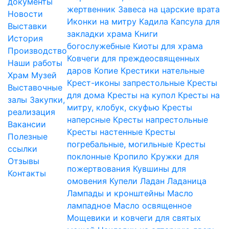
документы
жертвенник
Завеса на царские врата
Новости
Иконки на митру
Кадила
Капсула для
Выставки
закладки храма
Книги
История
богослужебные
Киоты для храма
Производство
Ковчеги для преждеосвященных
Наши работы
даров
Копие
Крестики нательные
Храм
Музей
Крест-иконы запрестольные
Кресты
Выставочные
для дома
Кресты на купол
Кресты на
залы
Закупки,
митру, клобук, скуфью
Кресты
реализация
наперсные
Кресты напрестольные
Вакансии
Кресты настенные
Кресты
Полезные
погребальные, могильные
Кресты
ссылки
поклонные
Кропило
Кружки для
Отзывы
пожертвования
Кувшины для
Контакты
омовения
Купели
Ладан
Ладаница
Лампады и кронштейны
Масло
лампадное
Масло освященное
Мощевики и ковчеги для святых