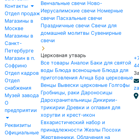
Венчальные свечи
Ново-
Контакты
Иерусалимские свечи
Номерные
Отдел продаж
свечи
Пасхальные свечи
Магазины в
Праздничные свечи
Свечи для
Москве
домашней молитвы
Сувенирные
Магазины в
свечи
Санкт-
Петербурге
Церковная утварь
Магазин в п.
+7
Все товары
Аналои
Баки для святой
Софрино
4
воды
Блюда всенощные
Блюда для
Отдел кадров
З
приготовления Агнца
Бра церковные
Отдел
Венцы
Вывески церковные
Голгофы
снабжения
za
Гробницы, раки
Дароносицы
Музей завода
Дарохранительницы
Дикирии-
О
трикирии
Древки и оглавия для
предприятии
хоругви и крест-икон
Евхаристический набор и
Реквизиты
принадлежности
Жезлы Посохи
Официальные
Жертвенники, Облачения на