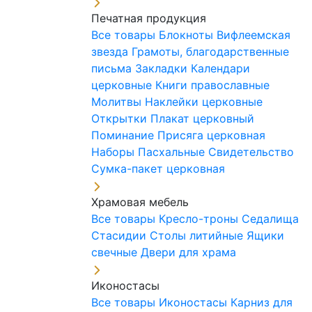
Печатная продукция
Все товары
Блокноты
Вифлеемская
звезда
Грамоты, благодарственные
письма
Закладки
Календари
церковные
Книги православные
Молитвы
Наклейки церковные
Открытки
Плакат церковный
Поминание
Присяга церковная
Наборы Пасхальные
Свидетельство
Сумка-пакет церковная
Храмовая мебель
Все товары
Кресло-троны
Седалища
Стасидии
Столы литийные
Ящики
свечные
Двери для храма
Иконостасы
Все товары
Иконостасы
Карниз для