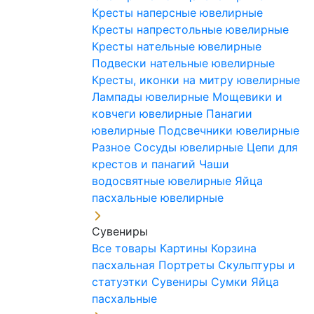
Кресты наперсные ювелирные
Кресты напрестольные ювелирные
Кресты нательные ювелирные
Подвески нательные ювелирные
Кресты, иконки на митру ювелирные
Лампады ювелирные
Мощевики и
ковчеги ювелирные
Панагии
ювелирные
Подсвечники ювелирные
Разное
Сосуды ювелирные
Цепи для
крестов и панагий
Чаши
водосвятные ювелирные
Яйца
пасхальные ювелирные
Сувениры
Все товары
Картины
Корзина
пасхальная
Портреты
Скульптуры и
статуэтки
Сувениры
Сумки
Яйца
пасхальные