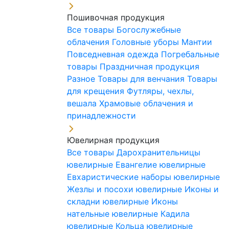
Пошивочная продукция
Все товары
Богослужебные
облачения
Головные уборы
Мантии
Повседневная одежда
Погребальные
товары
Праздничная продукция
Разное
Товары для венчания
Товары
для крещения
Футляры, чехлы,
вешала
Храмовые облачения и
принадлежности
Ювелирная продукция
Все товары
Дарохранительницы
ювелирные
Евангелие ювелирные
Евхаристические наборы ювелирные
Жезлы и посохи ювелирные
Иконы и
складни ювелирные
Иконы
нательные ювелирные
Кадила
ювелирные
Кольца ювелирные