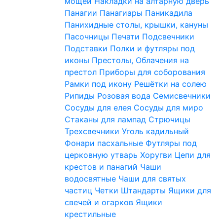
мощей
Накладки на алтарную дверь
Панагии
Панагиары
Паникадила
Панихидные столы, крышки, кануны
Пасочницы
Печати
Подсвечники
Подставки
Полки и футляры под
иконы
Престолы, Облачения на
престол
Приборы для соборования
Рамки под икону
Решётки на солею
Рипиды
Розовая вода
Семисвечники
Сосуды для елея
Сосуды для миро
Стаканы для лампад
Стрючицы
Трехсвечники
Уголь кадильный
Фонари пасхальные
Футляры под
церковную утварь
Хоругви
Цепи для
крестов и панагий
Чаши
водосвятные
Чаши для святых
частиц
Четки
Штандарты
Ящики для
свечей и огарков
Ящики
крестильные