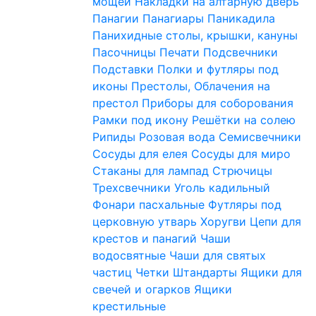
мощей
Накладки на алтарную дверь
Панагии
Панагиары
Паникадила
Панихидные столы, крышки, кануны
Пасочницы
Печати
Подсвечники
Подставки
Полки и футляры под
иконы
Престолы, Облачения на
престол
Приборы для соборования
Рамки под икону
Решётки на солею
Рипиды
Розовая вода
Семисвечники
Сосуды для елея
Сосуды для миро
Стаканы для лампад
Стрючицы
Трехсвечники
Уголь кадильный
Фонари пасхальные
Футляры под
церковную утварь
Хоругви
Цепи для
крестов и панагий
Чаши
водосвятные
Чаши для святых
частиц
Четки
Штандарты
Ящики для
свечей и огарков
Ящики
крестильные