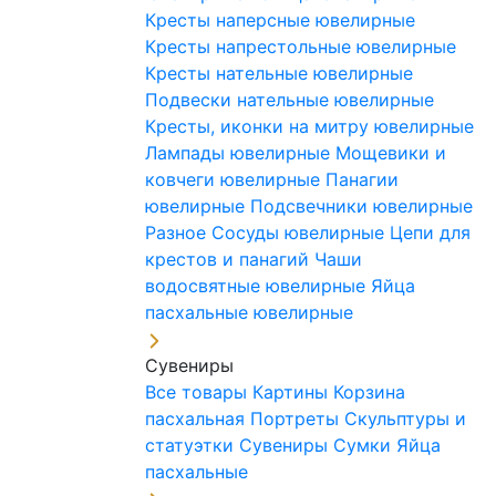
Кресты наперсные ювелирные
Кресты напрестольные ювелирные
Кресты нательные ювелирные
Подвески нательные ювелирные
Кресты, иконки на митру ювелирные
Лампады ювелирные
Мощевики и
ковчеги ювелирные
Панагии
ювелирные
Подсвечники ювелирные
Разное
Сосуды ювелирные
Цепи для
крестов и панагий
Чаши
водосвятные ювелирные
Яйца
пасхальные ювелирные
Сувениры
Все товары
Картины
Корзина
пасхальная
Портреты
Скульптуры и
статуэтки
Сувениры
Сумки
Яйца
пасхальные