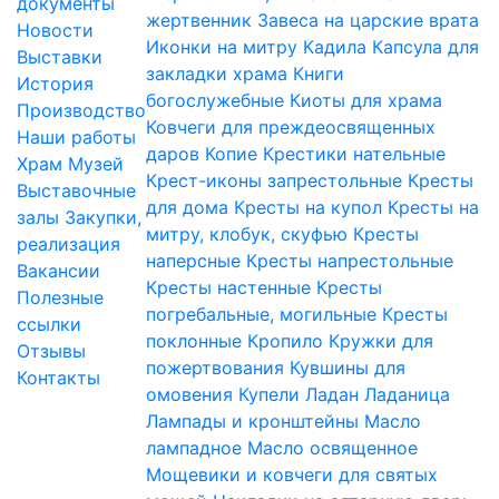
документы
жертвенник
Завеса на царские врата
Новости
Иконки на митру
Кадила
Капсула для
Выставки
закладки храма
Книги
История
богослужебные
Киоты для храма
Производство
Ковчеги для преждеосвященных
Наши работы
даров
Копие
Крестики нательные
Храм
Музей
Крест-иконы запрестольные
Кресты
Выставочные
для дома
Кресты на купол
Кресты на
залы
Закупки,
митру, клобук, скуфью
Кресты
реализация
наперсные
Кресты напрестольные
Вакансии
Кресты настенные
Кресты
Полезные
погребальные, могильные
Кресты
ссылки
поклонные
Кропило
Кружки для
Отзывы
пожертвования
Кувшины для
Контакты
омовения
Купели
Ладан
Ладаница
Лампады и кронштейны
Масло
лампадное
Масло освященное
Мощевики и ковчеги для святых