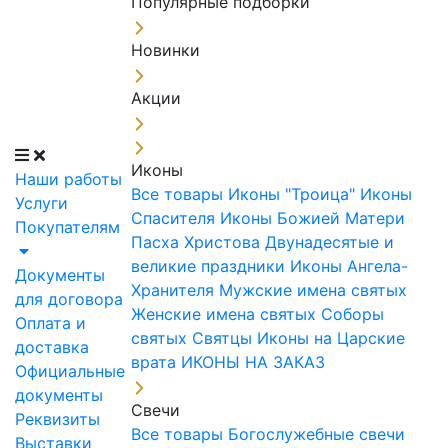
Популярные подборки
Новинки
Акции
Иконы
Наши работы
Все товары
Иконы "Троица"
Иконы
Услуги
Спасителя
Иконы Божией Матери
Покупателям
Пасха Христова
Двунадесятые и
великие праздники
Иконы Ангела-
Документы
Хранителя
Мужские имена святых
для договора
Женские имена святых
Соборы
Оплата и
святых
Святцы
Иконы на Царские
доставка
врата
ИКОНЫ НА ЗАКАЗ
Официальные
документы
Свечи
Реквизиты
Все товары
Богослужебные свечи
Выставки