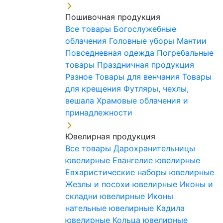
Пошивочная продукция
Все товары
Богослужебные
облачения
Головные уборы
Мантии
Повседневная одежда
Погребальные
товары
Праздничная продукция
Разное
Товары для венчания
Товары
для крещения
Футляры, чехлы,
вешала
Храмовые облачения и
принадлежности
Ювелирная продукция
Все товары
Дарохранительницы
ювелирные
Евангелие ювелирные
Евхаристические наборы ювелирные
Жезлы и посохи ювелирные
Иконы и
складни ювелирные
Иконы
нательные ювелирные
Кадила
ювелирные
Кольца ювелирные