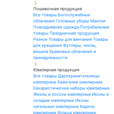
Пошивочная продукция
Все товары
Богослужебные
облачения
Головные уборы
Мантии
Повседневная одежда
Погребальные
товары
Праздничная продукция
Разное
Товары для венчания
Товары
для крещения
Футляры, чехлы,
вешала
Храмовые облачения и
принадлежности
Ювелирная продукция
Все товары
Дарохранительницы
ювелирные
Евангелие ювелирные
Евхаристические наборы ювелирные
Жезлы и посохи ювелирные
Иконы и
складни ювелирные
Иконы
нательные ювелирные
Кадила
ювелирные
Кольца ювелирные