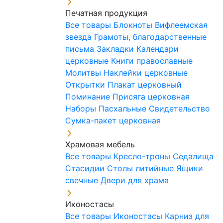
Печатная продукция
Все товары
Блокноты
Вифлеемская
звезда
Грамоты, благодарственные
письма
Закладки
Календари
церковные
Книги православные
Молитвы
Наклейки церковные
Открытки
Плакат церковный
Поминание
Присяга церковная
Наборы Пасхальные
Свидетельство
Сумка-пакет церковная
Храмовая мебель
Все товары
Кресло-троны
Седалища
Стасидии
Столы литийные
Ящики
свечные
Двери для храма
Иконостасы
Все товары
Иконостасы
Карниз для