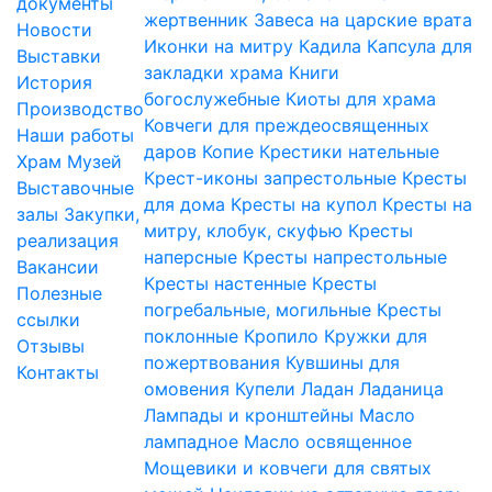
документы
жертвенник
Завеса на царские врата
Новости
Иконки на митру
Кадила
Капсула для
Выставки
закладки храма
Книги
История
богослужебные
Киоты для храма
Производство
Ковчеги для преждеосвященных
Наши работы
даров
Копие
Крестики нательные
Храм
Музей
Крест-иконы запрестольные
Кресты
Выставочные
для дома
Кресты на купол
Кресты на
залы
Закупки,
митру, клобук, скуфью
Кресты
реализация
наперсные
Кресты напрестольные
Вакансии
Кресты настенные
Кресты
Полезные
погребальные, могильные
Кресты
ссылки
поклонные
Кропило
Кружки для
Отзывы
пожертвования
Кувшины для
Контакты
омовения
Купели
Ладан
Ладаница
Лампады и кронштейны
Масло
лампадное
Масло освященное
Мощевики и ковчеги для святых