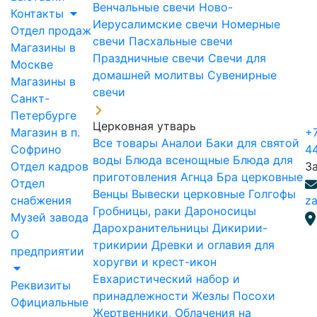
Венчальные свечи
Ново-
Контакты
Иерусалимские свечи
Номерные
Отдел продаж
свечи
Пасхальные свечи
Магазины в
Праздничные свечи
Свечи для
Москве
домашней молитвы
Сувенирные
Магазины в
свечи
Санкт-
Петербурге
Церковная утварь
Магазин в п.
+7
Все товары
Аналои
Баки для святой
Софрино
4
воды
Блюда всенощные
Блюда для
Отдел кадров
З
приготовления Агнца
Бра церковные
Отдел
Венцы
Вывески церковные
Голгофы
снабжения
za
Гробницы, раки
Дароносицы
Музей завода
Дарохранительницы
Дикирии-
О
трикирии
Древки и оглавия для
предприятии
хоругви и крест-икон
Евхаристический набор и
Реквизиты
принадлежности
Жезлы Посохи
Официальные
Жертвенники, Облачения на