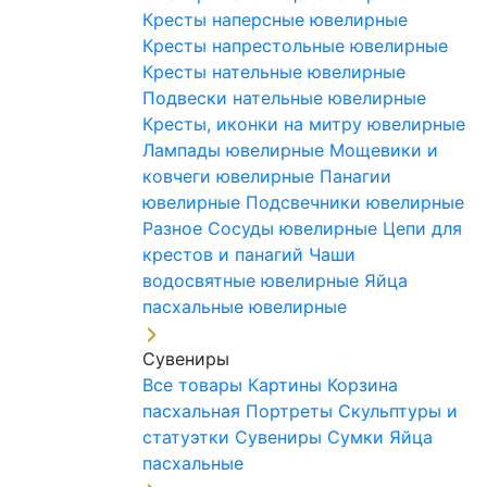
Кресты наперсные ювелирные
Кресты напрестольные ювелирные
Кресты нательные ювелирные
Подвески нательные ювелирные
Кресты, иконки на митру ювелирные
Лампады ювелирные
Мощевики и
ковчеги ювелирные
Панагии
ювелирные
Подсвечники ювелирные
Разное
Сосуды ювелирные
Цепи для
крестов и панагий
Чаши
водосвятные ювелирные
Яйца
пасхальные ювелирные
Сувениры
Все товары
Картины
Корзина
пасхальная
Портреты
Скульптуры и
статуэтки
Сувениры
Сумки
Яйца
пасхальные