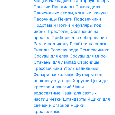
мощей
Накладки на алтарную дверь
Панагии
Панагиары
Паникадила
Панихидные столы, крышки, кануны
Пасочницы
Печати
Подсвечники
Подставки
Полки и футляры под
иконы
Престолы, Облачения на
престол
Приборы для соборования
Рамки под икону
Решётки на солею
Рипиды
Розовая вода
Семисвечники
Сосуды для елея
Сосуды для миро
Стаканы для лампад
Стрючицы
Трехсвечники
Уголь кадильный
Фонари пасхальные
Футляры под
церковную утварь
Хоругви
Цепи для
крестов и панагий
Чаши
водосвятные
Чаши для святых
частиц
Четки
Штандарты
Ящики для
свечей и огарков
Ящики
крестильные