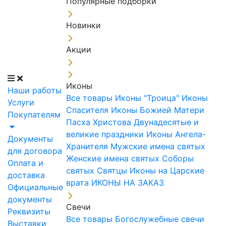
Популярные подборки
Новинки
Акции
Иконы
Наши работы
Все товары
Иконы "Троица"
Иконы
Услуги
Спасителя
Иконы Божией Матери
Покупателям
Пасха Христова
Двунадесятые и
великие праздники
Иконы Ангела-
Документы
Хранителя
Мужские имена святых
для договора
Женские имена святых
Соборы
Оплата и
святых
Святцы
Иконы на Царские
доставка
врата
ИКОНЫ НА ЗАКАЗ
Официальные
документы
Свечи
Реквизиты
Все товары
Богослужебные свечи
Выставки