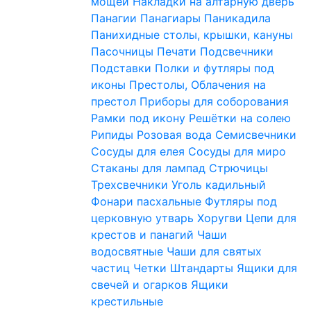
мощей
Накладки на алтарную дверь
Панагии
Панагиары
Паникадила
Панихидные столы, крышки, кануны
Пасочницы
Печати
Подсвечники
Подставки
Полки и футляры под
иконы
Престолы, Облачения на
престол
Приборы для соборования
Рамки под икону
Решётки на солею
Рипиды
Розовая вода
Семисвечники
Сосуды для елея
Сосуды для миро
Стаканы для лампад
Стрючицы
Трехсвечники
Уголь кадильный
Фонари пасхальные
Футляры под
церковную утварь
Хоругви
Цепи для
крестов и панагий
Чаши
водосвятные
Чаши для святых
частиц
Четки
Штандарты
Ящики для
свечей и огарков
Ящики
крестильные