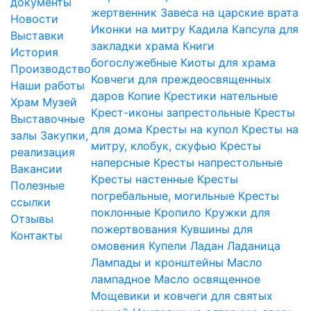
документы
жертвенник
Завеса на царские врата
Новости
Иконки на митру
Кадила
Капсула для
Выставки
закладки храма
Книги
История
богослужебные
Киоты для храма
Производство
Ковчеги для преждеосвященных
Наши работы
даров
Копие
Крестики нательные
Храм
Музей
Крест-иконы запрестольные
Кресты
Выставочные
для дома
Кресты на купол
Кресты на
залы
Закупки,
митру, клобук, скуфью
Кресты
реализация
наперсные
Кресты напрестольные
Вакансии
Кресты настенные
Кресты
Полезные
погребальные, могильные
Кресты
ссылки
поклонные
Кропило
Кружки для
Отзывы
пожертвования
Кувшины для
Контакты
омовения
Купели
Ладан
Ладаница
Лампады и кронштейны
Масло
лампадное
Масло освященное
Мощевики и ковчеги для святых