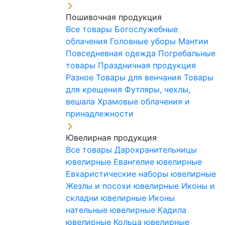
Пошивочная продукция
Все товары
Богослужебные
облачения
Головные уборы
Мантии
Повседневная одежда
Погребальные
товары
Праздничная продукция
Разное
Товары для венчания
Товары
для крещения
Футляры, чехлы,
вешала
Храмовые облачения и
принадлежности
Ювелирная продукция
Все товары
Дарохранительницы
ювелирные
Евангелие ювелирные
Евхаристические наборы ювелирные
Жезлы и посохи ювелирные
Иконы и
складни ювелирные
Иконы
нательные ювелирные
Кадила
ювелирные
Кольца ювелирные