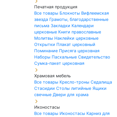
Печатная продукция
Все товары
Блокноты
Вифлеемская
звезда
Грамоты, благодарственные
письма
Закладки
Календари
церковные
Книги православные
Молитвы
Наклейки церковные
Открытки
Плакат церковный
Поминание
Присяга церковная
Наборы Пасхальные
Свидетельство
Сумка-пакет церковная
Храмовая мебель
Все товары
Кресло-троны
Седалища
Стасидии
Столы литийные
Ящики
свечные
Двери для храма
Иконостасы
Все товары
Иконостасы
Карниз для