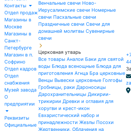
Венчальные свечи
Ново-
Контакты
Иерусалимские свечи
Номерные
Отдел продаж
свечи
Пасхальные свечи
Магазины в
Праздничные свечи
Свечи для
Москве
домашней молитвы
Сувенирные
Магазины в
свечи
Санкт-
Петербурге
Церковная утварь
Магазин в п.
+7
Все товары
Аналои
Баки для святой
Софрино
4
воды
Блюда всенощные
Блюда для
Отдел кадров
З
приготовления Агнца
Бра церковные
Отдел
Венцы
Вывески церковные
Голгофы
снабжения
za
Гробницы, раки
Дароносицы
Музей завода
Дарохранительницы
Дикирии-
О
трикирии
Древки и оглавия для
предприятии
хоругви и крест-икон
Евхаристический набор и
Реквизиты
принадлежности
Жезлы Посохи
Официальные
Жертвенники, Облачения на