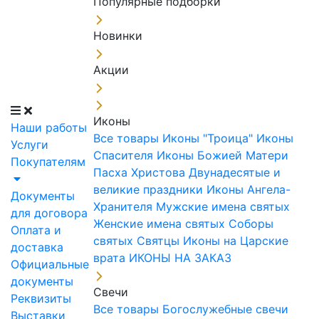
Популярные подборки
Новинки
Акции
Иконы
Наши работы
Все товары
Иконы "Троица"
Иконы
Услуги
Спасителя
Иконы Божией Матери
Покупателям
Пасха Христова
Двунадесятые и
великие праздники
Иконы Ангела-
Документы
Хранителя
Мужские имена святых
для договора
Женские имена святых
Соборы
Оплата и
святых
Святцы
Иконы на Царские
доставка
врата
ИКОНЫ НА ЗАКАЗ
Официальные
документы
Свечи
Реквизиты
Все товары
Богослужебные свечи
Выставки