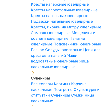
Кресты наперсные ювелирные
Кресты напрестольные ювелирные
Кресты нательные ювелирные
Подвески нательные ювелирные
Кресты, иконки на митру ювелирные
Лампады ювелирные
Мощевики и
ковчеги ювелирные
Панагии
ювелирные
Подсвечники ювелирные
Разное
Сосуды ювелирные
Цепи для
крестов и панагий
Чаши
водосвятные ювелирные
Яйца
пасхальные ювелирные
Сувениры
Все товары
Картины
Корзина
пасхальная
Портреты
Скульптуры и
статуэтки
Сувениры
Сумки
Яйца
пасхальные