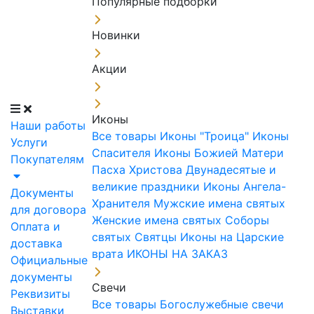
Популярные подборки
Новинки
Акции
Иконы
Наши работы
Все товары
Иконы "Троица"
Иконы
Услуги
Спасителя
Иконы Божией Матери
Покупателям
Пасха Христова
Двунадесятые и
великие праздники
Иконы Ангела-
Документы
Хранителя
Мужские имена святых
для договора
Женские имена святых
Соборы
Оплата и
святых
Святцы
Иконы на Царские
доставка
врата
ИКОНЫ НА ЗАКАЗ
Официальные
документы
Свечи
Реквизиты
Все товары
Богослужебные свечи
Выставки