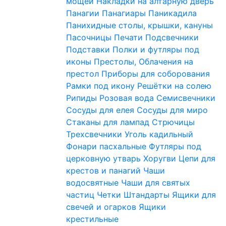
мощей
Накладки на алтарную дверь
Панагии
Панагиары
Паникадила
Панихидные столы, крышки, кануны
Пасочницы
Печати
Подсвечники
Подставки
Полки и футляры под
иконы
Престолы, Облачения на
престол
Приборы для соборования
Рамки под икону
Решётки на солею
Рипиды
Розовая вода
Семисвечники
Сосуды для елея
Сосуды для миро
Стаканы для лампад
Стрючицы
Трехсвечники
Уголь кадильный
Фонари пасхальные
Футляры под
церковную утварь
Хоругви
Цепи для
крестов и панагий
Чаши
водосвятные
Чаши для святых
частиц
Четки
Штандарты
Ящики для
свечей и огарков
Ящики
крестильные