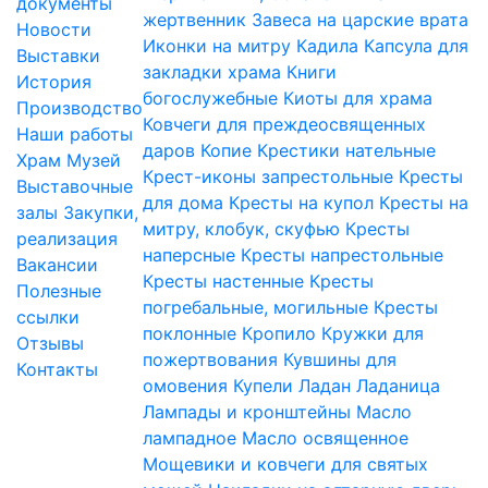
документы
жертвенник
Завеса на царские врата
Новости
Иконки на митру
Кадила
Капсула для
Выставки
закладки храма
Книги
История
богослужебные
Киоты для храма
Производство
Ковчеги для преждеосвященных
Наши работы
даров
Копие
Крестики нательные
Храм
Музей
Крест-иконы запрестольные
Кресты
Выставочные
для дома
Кресты на купол
Кресты на
залы
Закупки,
митру, клобук, скуфью
Кресты
реализация
наперсные
Кресты напрестольные
Вакансии
Кресты настенные
Кресты
Полезные
погребальные, могильные
Кресты
ссылки
поклонные
Кропило
Кружки для
Отзывы
пожертвования
Кувшины для
Контакты
омовения
Купели
Ладан
Ладаница
Лампады и кронштейны
Масло
лампадное
Масло освященное
Мощевики и ковчеги для святых