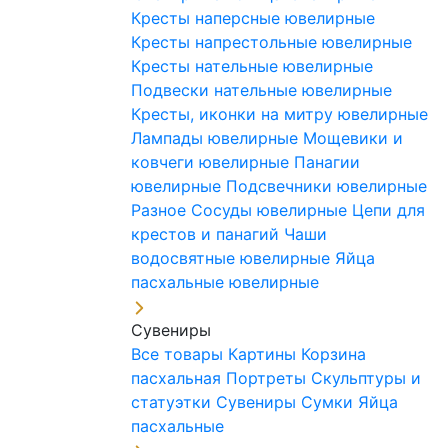
Кресты наперсные ювелирные
Кресты напрестольные ювелирные
Кресты нательные ювелирные
Подвески нательные ювелирные
Кресты, иконки на митру ювелирные
Лампады ювелирные
Мощевики и
ковчеги ювелирные
Панагии
ювелирные
Подсвечники ювелирные
Разное
Сосуды ювелирные
Цепи для
крестов и панагий
Чаши
водосвятные ювелирные
Яйца
пасхальные ювелирные
Сувениры
Все товары
Картины
Корзина
пасхальная
Портреты
Скульптуры и
статуэтки
Сувениры
Сумки
Яйца
пасхальные