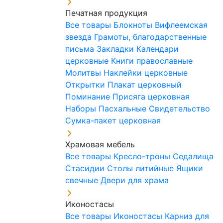
Печатная продукция
Все товары
Блокноты
Вифлеемская
звезда
Грамоты, благодарственные
письма
Закладки
Календари
церковные
Книги православные
Молитвы
Наклейки церковные
Открытки
Плакат церковный
Поминание
Присяга церковная
Наборы Пасхальные
Свидетельство
Сумка-пакет церковная
Храмовая мебель
Все товары
Кресло-троны
Седалища
Стасидии
Столы литийные
Ящики
свечные
Двери для храма
Иконостасы
Все товары
Иконостасы
Карниз для