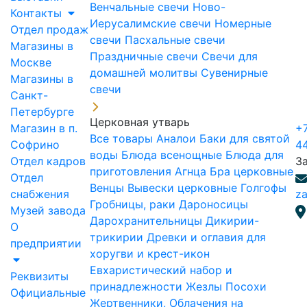
Венчальные свечи
Ново-
Контакты
Иерусалимские свечи
Номерные
Отдел продаж
свечи
Пасхальные свечи
Магазины в
Праздничные свечи
Свечи для
Москве
домашней молитвы
Сувенирные
Магазины в
свечи
Санкт-
Петербурге
Церковная утварь
Магазин в п.
+7
Все товары
Аналои
Баки для святой
Софрино
4
воды
Блюда всенощные
Блюда для
Отдел кадров
З
приготовления Агнца
Бра церковные
Отдел
Венцы
Вывески церковные
Голгофы
снабжения
za
Гробницы, раки
Дароносицы
Музей завода
Дарохранительницы
Дикирии-
О
трикирии
Древки и оглавия для
предприятии
хоругви и крест-икон
Евхаристический набор и
Реквизиты
принадлежности
Жезлы Посохи
Официальные
Жертвенники, Облачения на