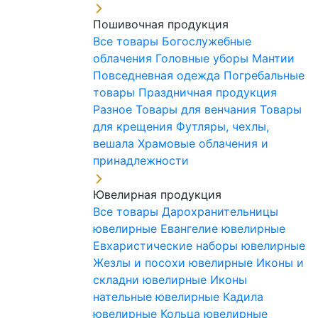
Пошивочная продукция
Все товары
Богослужебные
облачения
Головные уборы
Мантии
Повседневная одежда
Погребальные
товары
Праздничная продукция
Разное
Товары для венчания
Товары
для крещения
Футляры, чехлы,
вешала
Храмовые облачения и
принадлежности
Ювелирная продукция
Все товары
Дарохранительницы
ювелирные
Евангелие ювелирные
Евхаристические наборы ювелирные
Жезлы и посохи ювелирные
Иконы и
складни ювелирные
Иконы
нательные ювелирные
Кадила
ювелирные
Кольца ювелирные