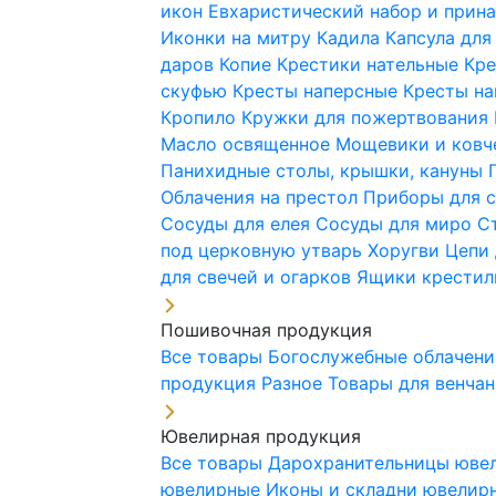
икон
Евхаристический набор и при
Иконки на митру
Кадила
Капсула для
даров
Копие
Крестики нательные
Кре
скуфью
Кресты наперсные
Кресты н
Кропило
Кружки для пожертвования
Масло освященное
Мощевики и ковч
Панихидные столы, крышки, кануны
Облачения на престол
Приборы для 
Сосуды для елея
Сосуды для миро
С
под церковную утварь
Хоругви
Цепи 
для свечей и огарков
Ящики крестил
Пошивочная продукция
Все товары
Богослужебные облачен
продукция
Разное
Товары для венча
Ювелирная продукция
Все товары
Дарохранительницы юве
ювелирные
Иконы и складни ювели