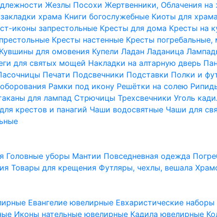
надлежности
Жезлы Посохи
Жертвенники, Облачения на
 закладки храма
Книги богослужебные
Киоты для храм
ст-иконы запрестольные
Кресты для дома
Кресты на 
апрестольные
Кресты настенные
Кресты погребальные,
Кувшины для омовения
Купели
Ладан
Ладаница
Лампад
еги для святых мощей
Накладки на алтарную дверь
Па
Пасочницы
Печати
Подсвечники
Подставки
Полки и фу
соборования
Рамки под икону
Решётки на солею
Рипи
таканы для лампад
Стрючицы
Трехсвечники
Уголь кад
для крестов и панагий
Чаши водосвятные
Чаши для св
ьные
ия
Головные уборы
Мантии
Повседневная одежда
Погре
ния
Товары для крещения
Футляры, чехлы, вешала
Храм
лирные
Евангелие ювелирные
Евхаристические набор
рные
Иконы нательные ювелирные
Кадила ювелирные
Ко