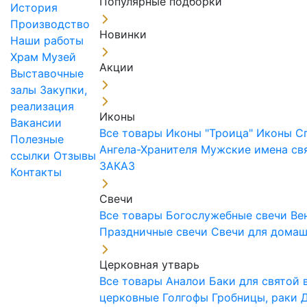
Популярные подборки
История
Производство
Новинки
Наши работы
Храм
Музей
Акции
Выставочные
залы
Закупки,
реализация
Иконы
Вакансии
Все товары
Иконы "Троица"
Иконы С
Полезные
Ангела-Хранителя
Мужские имена св
ссылки
Отзывы
ЗАКАЗ
Контакты
Свечи
Все товары
Богослужебные свечи
Ве
Праздничные свечи
Свечи для дома
Церковная утварь
Все товары
Аналои
Баки для святой
церковные
Голгофы
Гробницы, раки