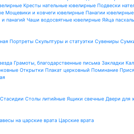
ювелирные
Кресты нательные ювелирные
Подвески нат
ые
Мощевики и ковчеги ювелирные
Панагии ювелирны
в и панагий
Чаши водосвятные ювелирные
Яйца пасхал
ьная
Портреты
Скульптуры и статуэтки
Сувениры
Сумк
везда
Грамоты, благодарственные письма
Закладки
Ка
рковные
Открытки
Плакат церковный
Поминание
Прися
ая
а
Стасидии
Столы литийные
Ящики свечные
Двери для 
завесы на царские врата
Царские врата