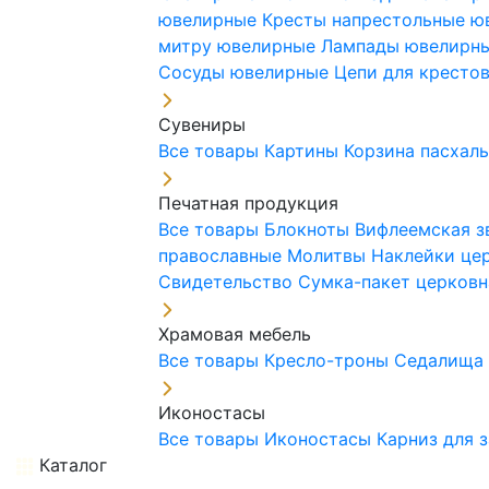
ювелирные
Кресты напрестольные 
митру ювелирные
Лампады ювелирн
Сосуды ювелирные
Цепи для кресто
Сувениры
Все товары
Картины
Корзина пасхал
Печатная продукция
Все товары
Блокноты
Вифлеемская з
православные
Молитвы
Наклейки це
Свидетельство
Сумка-пакет церковн
Храмовая мебель
Все товары
Кресло-троны
Седалищ
Иконостасы
Все товары
Иконостасы
Карниз для 
Каталог