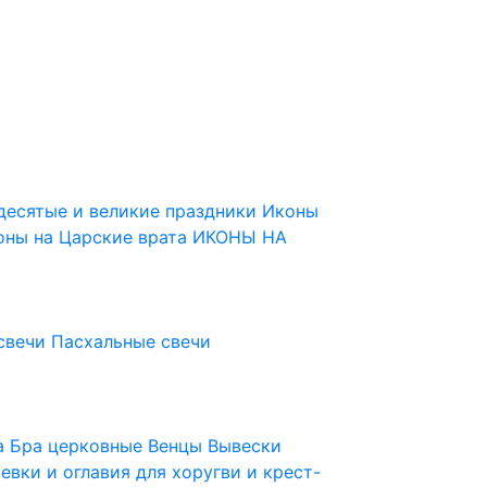
десятые и великие праздники
Иконы
оны на Царские врата
ИКОНЫ НА
свечи
Пасхальные свечи
ца
Бра церковные
Венцы
Вывески
евки и оглавия для хоругви и крест-