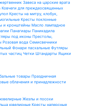
 жертвенник
Завеса на царские врата
а
Ковчеги для преждеосвященных
купол
Кресты на митру, клобук,
 могильные
Кресты поклонные
ы и кронштейны
Масло лампадное
нагии
Панагиары
Паникадила
тляры под иконы
Престолы,
ды
Розовая вода
Семисвечники
ильный
Фонари пасхальные
Футляры
ятых частиц
Четки
Штандарты
Ящики
бальные товары
Праздничная
овые облачения и принадлежности
ы ювелирные
Жезлы и посохи
льца ювелирные
Кресты наперсные