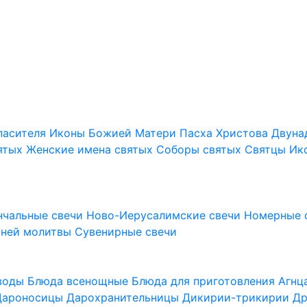
пасителя
Иконы Божией Матери
Пасха Христова
Двуна
ятых
Женские имена святых
Соборы святых
Святцы
Ик
нчальные свечи
Ново-Иерусалимские свечи
Номерные 
шней молитвы
Сувенирные свечи
 воды
Блюда всенощные
Блюда для приготовления Агн
Дароносицы
Дарохранительницы
Дикирии-трикирии
Др