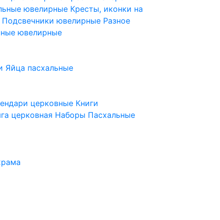
ельные ювелирные
Кресты, иконки на
е
Подсвечники ювелирные
Разное
ьные ювелирные
и
Яйца пасхальные
лендари церковные
Книги
га церковная
Наборы Пасхальные
храма