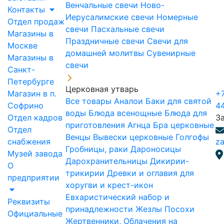
Венчальные свечи
Ново-
Контакты
Иерусалимские свечи
Номерные
Отдел продаж
свечи
Пасхальные свечи
Магазины в
Праздничные свечи
Свечи для
Москве
домашней молитвы
Сувенирные
Магазины в
свечи
Санкт-
Петербурге
Церковная утварь
Магазин в п.
+7
Все товары
Аналои
Баки для святой
Софрино
4
воды
Блюда всенощные
Блюда для
Отдел кадров
З
приготовления Агнца
Бра церковные
Отдел
Венцы
Вывески церковные
Голгофы
снабжения
za
Гробницы, раки
Дароносицы
Музей завода
Дарохранительницы
Дикирии-
О
трикирии
Древки и оглавия для
предприятии
хоругви и крест-икон
Евхаристический набор и
Реквизиты
принадлежности
Жезлы Посохи
Официальные
Жертвенники, Облачения на