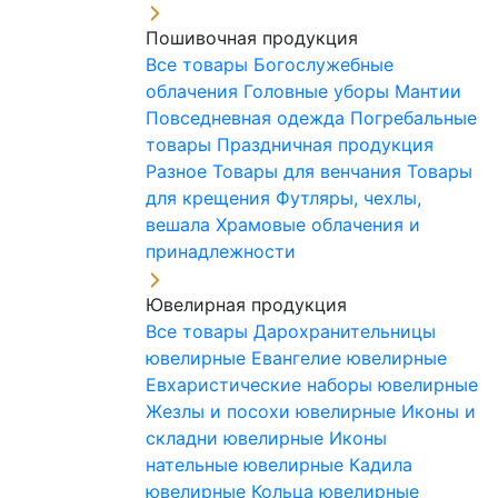
Пошивочная продукция
Все товары
Богослужебные
облачения
Головные уборы
Мантии
Повседневная одежда
Погребальные
товары
Праздничная продукция
Разное
Товары для венчания
Товары
для крещения
Футляры, чехлы,
вешала
Храмовые облачения и
принадлежности
Ювелирная продукция
Все товары
Дарохранительницы
ювелирные
Евангелие ювелирные
Евхаристические наборы ювелирные
Жезлы и посохи ювелирные
Иконы и
складни ювелирные
Иконы
нательные ювелирные
Кадила
ювелирные
Кольца ювелирные