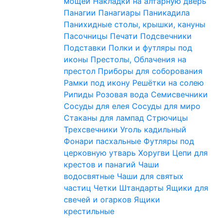
мощей
Накладки на алтарную дверь
Панагии
Панагиары
Паникадила
Панихидные столы, крышки, кануны
Пасочницы
Печати
Подсвечники
Подставки
Полки и футляры под
иконы
Престолы, Облачения на
престол
Приборы для соборования
Рамки под икону
Решётки на солею
Рипиды
Розовая вода
Семисвечники
Сосуды для елея
Сосуды для миро
Стаканы для лампад
Стрючицы
Трехсвечники
Уголь кадильный
Фонари пасхальные
Футляры под
церковную утварь
Хоругви
Цепи для
крестов и панагий
Чаши
водосвятные
Чаши для святых
частиц
Четки
Штандарты
Ящики для
свечей и огарков
Ящики
крестильные