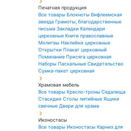
Печатная продукция
Все товары
Блокноты
Вифлеемская
звезда
Грамоты, благодарственные
письма
Закладки
Календари
церковные
Книги православные
Молитвы
Наклейки церковные
Открытки
Плакат церковный
Поминание
Присяга церковная
Наборы Пасхальные
Свидетельство
Сумка-пакет церковная
Храмовая мебель
Все товары
Кресло-троны
Седалища
Стасидии
Столы литийные
Ящики
свечные
Двери для храма
Иконостасы
Все товары
Иконостасы
Карниз для