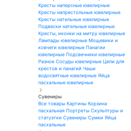
Кресты наперсные ювелирные
Кресты напрестольные ювелирные
Кресты нательные ювелирные
Подвески нательные ювелирные
Кресты, иконки на митру ювелирные
Лампады ювелирные
Мощевики и
ковчеги ювелирные
Панагии
ювелирные
Подсвечники ювелирные
Разное
Сосуды ювелирные
Цепи для
крестов и панагий
Чаши
водосвятные ювелирные
Яйца
пасхальные ювелирные
Сувениры
Все товары
Картины
Корзина
пасхальная
Портреты
Скульптуры и
статуэтки
Сувениры
Сумки
Яйца
пасхальные