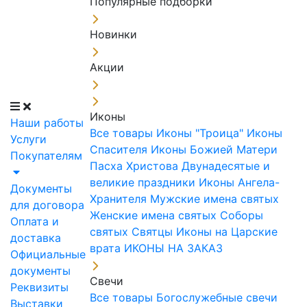
Популярные подборки
Новинки
Акции
Иконы
Наши работы
Все товары
Иконы "Троица"
Иконы
Услуги
Спасителя
Иконы Божией Матери
Покупателям
Пасха Христова
Двунадесятые и
великие праздники
Иконы Ангела-
Документы
Хранителя
Мужские имена святых
для договора
Женские имена святых
Соборы
Оплата и
святых
Святцы
Иконы на Царские
доставка
врата
ИКОНЫ НА ЗАКАЗ
Официальные
документы
Свечи
Реквизиты
Все товары
Богослужебные свечи
Выставки