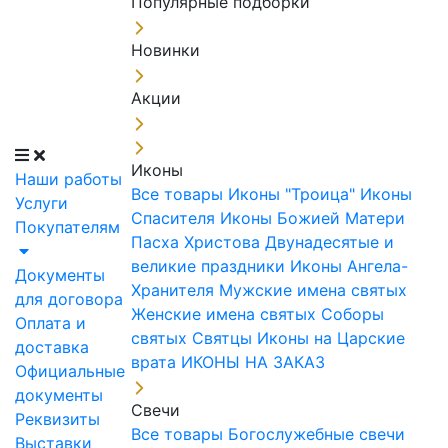
Популярные подборки
Новинки
Акции
Иконы
Наши работы
Все товары
Иконы "Троица"
Иконы
Услуги
Спасителя
Иконы Божией Матери
Покупателям
Пасха Христова
Двунадесятые и
великие праздники
Иконы Ангела-
Документы
Хранителя
Мужские имена святых
для договора
Женские имена святых
Соборы
Оплата и
святых
Святцы
Иконы на Царские
доставка
врата
ИКОНЫ НА ЗАКАЗ
Официальные
документы
Свечи
Реквизиты
Все товары
Богослужебные свечи
Выставки