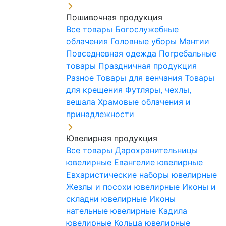
Пошивочная продукция
Все товары
Богослужебные
облачения
Головные уборы
Мантии
Повседневная одежда
Погребальные
товары
Праздничная продукция
Разное
Товары для венчания
Товары
для крещения
Футляры, чехлы,
вешала
Храмовые облачения и
принадлежности
Ювелирная продукция
Все товары
Дарохранительницы
ювелирные
Евангелие ювелирные
Евхаристические наборы ювелирные
Жезлы и посохи ювелирные
Иконы и
складни ювелирные
Иконы
нательные ювелирные
Кадила
ювелирные
Кольца ювелирные