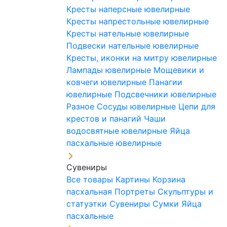
Кресты наперсные ювелирные
Кресты напрестольные ювелирные
Кресты нательные ювелирные
Подвески нательные ювелирные
Кресты, иконки на митру ювелирные
Лампады ювелирные
Мощевики и
ковчеги ювелирные
Панагии
ювелирные
Подсвечники ювелирные
Разное
Сосуды ювелирные
Цепи для
крестов и панагий
Чаши
водосвятные ювелирные
Яйца
пасхальные ювелирные
Сувениры
Все товары
Картины
Корзина
пасхальная
Портреты
Скульптуры и
статуэтки
Сувениры
Сумки
Яйца
пасхальные