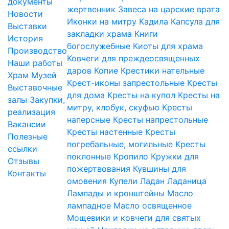
документы
жертвенник
Завеса на царские врата
Новости
Иконки на митру
Кадила
Капсула для
Выставки
закладки храма
Книги
История
богослужебные
Киоты для храма
Производство
Ковчеги для преждеосвященных
Наши работы
даров
Копие
Крестики нательные
Храм
Музей
Крест-иконы запрестольные
Кресты
Выставочные
для дома
Кресты на купол
Кресты на
залы
Закупки,
митру, клобук, скуфью
Кресты
реализация
наперсные
Кресты напрестольные
Вакансии
Кресты настенные
Кресты
Полезные
погребальные, могильные
Кресты
ссылки
поклонные
Кропило
Кружки для
Отзывы
пожертвования
Кувшины для
Контакты
омовения
Купели
Ладан
Ладаница
Лампады и кронштейны
Масло
лампадное
Масло освященное
Мощевики и ковчеги для святых