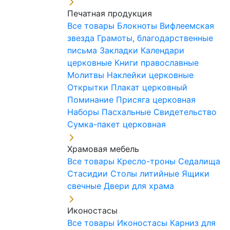
Печатная продукция
Все товары
Блокноты
Вифлеемская
звезда
Грамоты, благодарственные
письма
Закладки
Календари
церковные
Книги православные
Молитвы
Наклейки церковные
Открытки
Плакат церковный
Поминание
Присяга церковная
Наборы Пасхальные
Свидетельство
Сумка-пакет церковная
Храмовая мебель
Все товары
Кресло-троны
Седалища
Стасидии
Столы литийные
Ящики
свечные
Двери для храма
Иконостасы
Все товары
Иконостасы
Карниз для