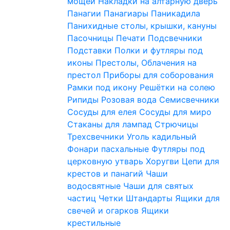
мощей
Накладки на алтарную дверь
Панагии
Панагиары
Паникадила
Панихидные столы, крышки, кануны
Пасочницы
Печати
Подсвечники
Подставки
Полки и футляры под
иконы
Престолы, Облачения на
престол
Приборы для соборования
Рамки под икону
Решётки на солею
Рипиды
Розовая вода
Семисвечники
Сосуды для елея
Сосуды для миро
Стаканы для лампад
Стрючицы
Трехсвечники
Уголь кадильный
Фонари пасхальные
Футляры под
церковную утварь
Хоругви
Цепи для
крестов и панагий
Чаши
водосвятные
Чаши для святых
частиц
Четки
Штандарты
Ящики для
свечей и огарков
Ящики
крестильные