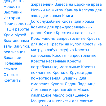
документы
жертвенник
Завеса на царские врата
Новости
Иконки на митру
Кадила
Капсула для
Выставки
закладки храма
Книги
История
богослужебные
Киоты для храма
Производство
Ковчеги для преждеосвященных
Наши работы
даров
Копие
Крестики нательные
Храм
Музей
Крест-иконы запрестольные
Кресты
Выставочные
для дома
Кресты на купол
Кресты на
залы
Закупки,
митру, клобук, скуфью
Кресты
реализация
наперсные
Кресты напрестольные
Вакансии
Кресты настенные
Кресты
Полезные
погребальные, могильные
Кресты
ссылки
поклонные
Кропило
Кружки для
Отзывы
пожертвования
Кувшины для
Контакты
омовения
Купели
Ладан
Ладаница
Лампады и кронштейны
Масло
лампадное
Масло освященное
Мощевики и ковчеги для святых