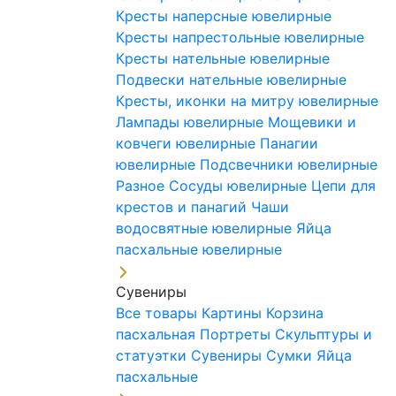
Кресты наперсные ювелирные
Кресты напрестольные ювелирные
Кресты нательные ювелирные
Подвески нательные ювелирные
Кресты, иконки на митру ювелирные
Лампады ювелирные
Мощевики и
ковчеги ювелирные
Панагии
ювелирные
Подсвечники ювелирные
Разное
Сосуды ювелирные
Цепи для
крестов и панагий
Чаши
водосвятные ювелирные
Яйца
пасхальные ювелирные
Сувениры
Все товары
Картины
Корзина
пасхальная
Портреты
Скульптуры и
статуэтки
Сувениры
Сумки
Яйца
пасхальные