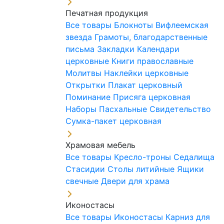
Печатная продукция
Все товары
Блокноты
Вифлеемская
звезда
Грамоты, благодарственные
письма
Закладки
Календари
церковные
Книги православные
Молитвы
Наклейки церковные
Открытки
Плакат церковный
Поминание
Присяга церковная
Наборы Пасхальные
Свидетельство
Сумка-пакет церковная
Храмовая мебель
Все товары
Кресло-троны
Седалища
Стасидии
Столы литийные
Ящики
свечные
Двери для храма
Иконостасы
Все товары
Иконостасы
Карниз для