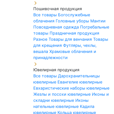
Пошивочная продукция
Все товары
Богослужебные
облачения
Головные уборы
Мантии
Повседневная одежда
Погребальные
товары
Праздничная продукция
Разное
Товары для венчания
Товары
для крещения
Футляры, чехлы,
вешала
Храмовые облачения и
принадлежности
Ювелирная продукция
Все товары
Дарохранительницы
ювелирные
Евангелие ювелирные
Евхаристические наборы ювелирные
Жезлы и посохи ювелирные
Иконы и
складни ювелирные
Иконы
нательные ювелирные
Кадила
ювелирные
Кольца ювелирные