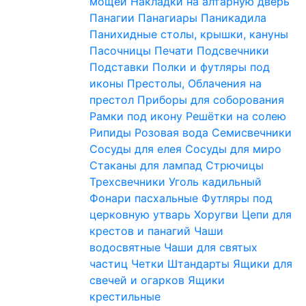
мощей
Накладки на алтарную дверь
Панагии
Панагиары
Паникадила
Панихидные столы, крышки, кануны
Пасочницы
Печати
Подсвечники
Подставки
Полки и футляры под
иконы
Престолы, Облачения на
престол
Приборы для соборования
Рамки под икону
Решётки на солею
Рипиды
Розовая вода
Семисвечники
Сосуды для елея
Сосуды для миро
Стаканы для лампад
Стрючицы
Трехсвечники
Уголь кадильный
Фонари пасхальные
Футляры под
церковную утварь
Хоругви
Цепи для
крестов и панагий
Чаши
водосвятные
Чаши для святых
частиц
Четки
Штандарты
Ящики для
свечей и огарков
Ящики
крестильные