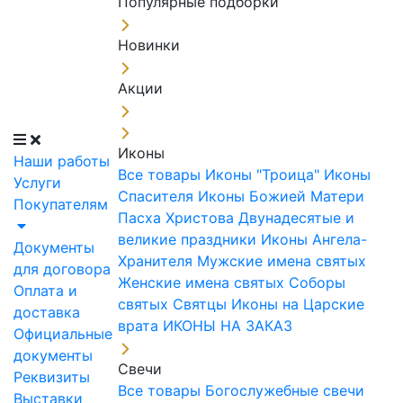
Популярные подборки
Новинки
Акции
Иконы
Наши работы
Все товары
Иконы "Троица"
Иконы
Услуги
Спасителя
Иконы Божией Матери
Покупателям
Пасха Христова
Двунадесятые и
великие праздники
Иконы Ангела-
Документы
Хранителя
Мужские имена святых
для договора
Женские имена святых
Соборы
Оплата и
святых
Святцы
Иконы на Царские
доставка
врата
ИКОНЫ НА ЗАКАЗ
Официальные
документы
Свечи
Реквизиты
Все товары
Богослужебные свечи
Выставки