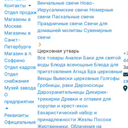
Венчальные свечи
Ново-
Контакты
Иерусалимские свечи
Номерные
Отдел продаж
свечи
Пасхальные свечи
Магазины в
Праздничные свечи
Свечи для
Москве
домашней молитвы
Сувенирные
Магазины в
свечи
Санкт-
Петербурге
Церковная утварь
Магазин в п.
+7
Все товары
Аналои
Баки для святой
Софрино
4
воды
Блюда всенощные
Блюда для
Отдел кадров
З
приготовления Агнца
Бра церковные
Отдел
Венцы
Вывески церковные
Голгофы
снабжения
za
Гробницы, раки
Дароносицы
Музей завода
Дарохранительницы
Дикирии-
О
трикирии
Древки и оглавия для
предприятии
хоругви и крест-икон
Евхаристический набор и
Реквизиты
принадлежности
Жезлы Посохи
Официальные
Жертвенники, Облачения на