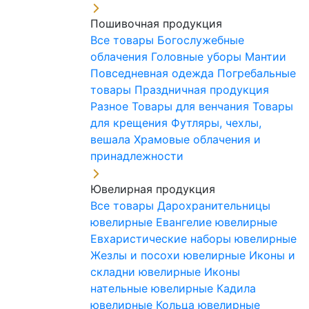
Пошивочная продукция
Все товары
Богослужебные
облачения
Головные уборы
Мантии
Повседневная одежда
Погребальные
товары
Праздничная продукция
Разное
Товары для венчания
Товары
для крещения
Футляры, чехлы,
вешала
Храмовые облачения и
принадлежности
Ювелирная продукция
Все товары
Дарохранительницы
ювелирные
Евангелие ювелирные
Евхаристические наборы ювелирные
Жезлы и посохи ювелирные
Иконы и
складни ювелирные
Иконы
нательные ювелирные
Кадила
ювелирные
Кольца ювелирные