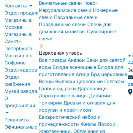
Венчальные свечи
Ново-
Контакты
Иерусалимские свечи
Номерные
Отдел продаж
свечи
Пасхальные свечи
Магазины в
Праздничные свечи
Свечи для
Москве
домашней молитвы
Сувенирные
Магазины в
свечи
Санкт-
Петербурге
Церковная утварь
Магазин в п.
+7
Все товары
Аналои
Баки для святой
Софрино
4
воды
Блюда всенощные
Блюда для
Отдел кадров
З
приготовления Агнца
Бра церковные
Отдел
Венцы
Вывески церковные
Голгофы
снабжения
za
Гробницы, раки
Дароносицы
Музей завода
Дарохранительницы
Дикирии-
О
трикирии
Древки и оглавия для
предприятии
хоругви и крест-икон
Евхаристический набор и
Реквизиты
принадлежности
Жезлы Посохи
Официальные
Жертвенники, Облачения на