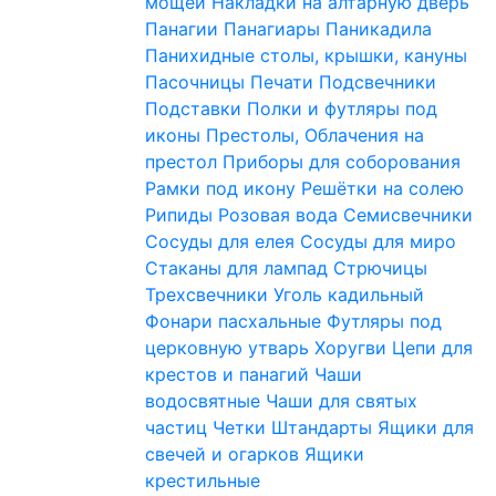
мощей
Накладки на алтарную дверь
Панагии
Панагиары
Паникадила
Панихидные столы, крышки, кануны
Пасочницы
Печати
Подсвечники
Подставки
Полки и футляры под
иконы
Престолы, Облачения на
престол
Приборы для соборования
Рамки под икону
Решётки на солею
Рипиды
Розовая вода
Семисвечники
Сосуды для елея
Сосуды для миро
Стаканы для лампад
Стрючицы
Трехсвечники
Уголь кадильный
Фонари пасхальные
Футляры под
церковную утварь
Хоругви
Цепи для
крестов и панагий
Чаши
водосвятные
Чаши для святых
частиц
Четки
Штандарты
Ящики для
свечей и огарков
Ящики
крестильные