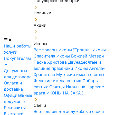
Популярные подборки
Новинки
Акции
Иконы
Наши работы
Все товары
Иконы "Троица"
Иконы
Услуги
Спасителя
Иконы Божией Матери
Покупателям
Пасха Христова
Двунадесятые и
великие праздники
Иконы Ангела-
Документы
Хранителя
Мужские имена святых
для договора
Женские имена святых
Соборы
Оплата и
святых
Святцы
Иконы на Царские
доставка
врата
ИКОНЫ НА ЗАКАЗ
Официальные
документы
Свечи
Реквизиты
Все товары
Богослужебные свечи
Выставки