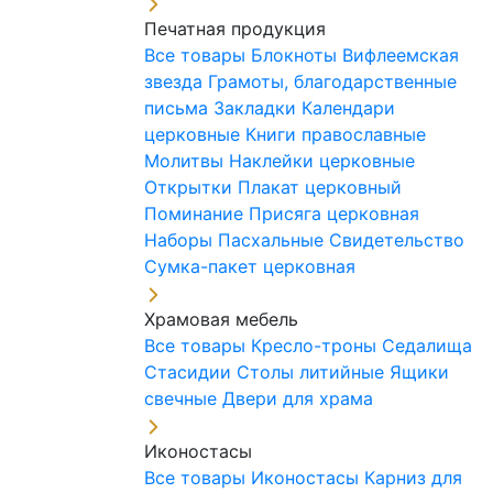
Печатная продукция
Все товары
Блокноты
Вифлеемская
звезда
Грамоты, благодарственные
письма
Закладки
Календари
церковные
Книги православные
Молитвы
Наклейки церковные
Открытки
Плакат церковный
Поминание
Присяга церковная
Наборы Пасхальные
Свидетельство
Сумка-пакет церковная
Храмовая мебель
Все товары
Кресло-троны
Седалища
Стасидии
Столы литийные
Ящики
свечные
Двери для храма
Иконостасы
Все товары
Иконостасы
Карниз для