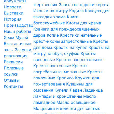
документы
жертвенник
Завеса на царские врата
Новости
Иконки на митру
Кадила
Капсула для
Выставки
закладки храма
Книги
История
богослужебные
Киоты для храма
Производство
Ковчеги для преждеосвященных
Наши работы
даров
Копие
Крестики нательные
Храм
Музей
Крест-иконы запрестольные
Кресты
Выставочные
для дома
Кресты на купол
Кресты на
залы
Закупки,
митру, клобук, скуфью
Кресты
реализация
наперсные
Кресты напрестольные
Вакансии
Кресты настенные
Кресты
Полезные
погребальные, могильные
Кресты
ссылки
поклонные
Кропило
Кружки для
Отзывы
пожертвования
Кувшины для
Контакты
омовения
Купели
Ладан
Ладаница
Лампады и кронштейны
Масло
лампадное
Масло освященное
Мощевики и ковчеги для святых