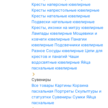
Кресты наперсные ювелирные
Кресты напрестольные ювелирные
Кресты нательные ювелирные
Подвески нательные ювелирные
Кресты, иконки на митру ювелирные
Лампады ювелирные
Мощевики и
ковчеги ювелирные
Панагии
ювелирные
Подсвечники ювелирные
Разное
Сосуды ювелирные
Цепи для
крестов и панагий
Чаши
водосвятные ювелирные
Яйца
пасхальные ювелирные
Сувениры
Все товары
Картины
Корзина
пасхальная
Портреты
Скульптуры и
статуэтки
Сувениры
Сумки
Яйца
пасхальные