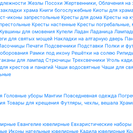
надлежности
Жезлы Посохи
Жертвенники, Облачения на
 закладки храма
Книги богослужебные
Киоты для храм
ст-иконы запрестольные
Кресты для дома
Кресты на 
апрестольные
Кресты настенные
Кресты погребальные,
Кувшины для омовения
Купели
Ладан
Ладаница
Лампад
еги для святых мощей
Накладки на алтарную дверь
Па
Пасочницы
Печати
Подсвечники
Подставки
Полки и фу
соборования
Рамки под икону
Решётки на солею
Рипи
таканы для лампад
Стрючицы
Трехсвечники
Уголь кад
для крестов и панагий
Чаши водосвятные
Чаши для св
ьные
ия
Головные уборы
Мантии
Повседневная одежда
Погре
ния
Товары для крещения
Футляры, чехлы, вешала
Храм
лирные
Евангелие ювелирные
Евхаристические набор
рные
Иконы нательные ювелирные
Кадила ювелирные
Ко