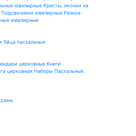
ельные ювелирные
Кресты, иконки на
е
Подсвечники ювелирные
Разное
ьные ювелирные
и
Яйца пасхальные
лендари церковные
Книги
га церковная
Наборы Пасхальные
храма