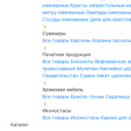
ювелирные
Кресты напрестольные 
митру ювелирные
Лампады ювелирн
Сосуды ювелирные
Цепи для кресто
Сувениры
Все товары
Картины
Корзина пасхал
Печатная продукция
Все товары
Блокноты
Вифлеемская з
православные
Молитвы
Наклейки це
Свидетельство
Сумка-пакет церковн
Храмовая мебель
Все товары
Кресло-троны
Седалищ
Иконостасы
Все товары
Иконостасы
Карниз для 
Каталог