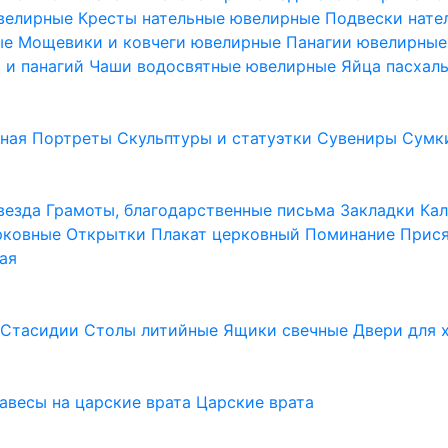
ювелирные
Кресты нательные ювелирные
Подвески нат
ые
Мощевики и ковчеги ювелирные
Панагии ювелирны
в и панагий
Чаши водосвятные ювелирные
Яйца пасхал
ьная
Портреты
Скульптуры и статуэтки
Сувениры
Сумк
везда
Грамоты, благодарственные письма
Закладки
Ка
рковные
Открытки
Плакат церковный
Поминание
Прися
ая
а
Стасидии
Столы литийные
Ящики свечные
Двери для 
завесы на царские врата
Царские врата