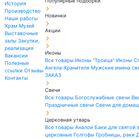
Популярные подборки
История
Производство
Новинки
Наши работы
Храм
Музей
Акции
Выставочные
залы
Закупки,
реализация
Иконы
Вакансии
Все товары
Иконы "Троица"
Иконы С
Полезные
Ангела-Хранителя
Мужские имена св
ссылки
Отзывы
ЗАКАЗ
Контакты
Свечи
Все товары
Богослужебные свечи
Ве
Праздничные свечи
Свечи для дома
Церковная утварь
Все товары
Аналои
Баки для святой
церковные
Голгофы
Гробницы, раки