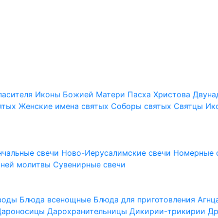
пасителя
Иконы Божией Матери
Пасха Христова
Двуна
ятых
Женские имена святых
Соборы святых
Святцы
Ик
нчальные свечи
Ново-Иерусалимские свечи
Номерные 
шней молитвы
Сувенирные свечи
 воды
Блюда всенощные
Блюда для приготовления Агн
Дароносицы
Дарохранительницы
Дикирии-трикирии
Др