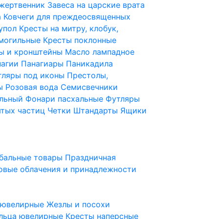
 жертвенник
Завеса на царские врата
а
Ковчеги для преждеосвященных
купол
Кресты на митру, клобук,
 могильные
Кресты поклонные
ы и кронштейны
Масло лампадное
нагии
Панагиары
Паникадила
тляры под иконы
Престолы,
ды
Розовая вода
Семисвечники
ильный
Фонари пасхальные
Футляры
ятых частиц
Четки
Штандарты
Ящики
бальные товары
Праздничная
овые облачения и принадлежности
ы ювелирные
Жезлы и посохи
льца ювелирные
Кресты наперсные