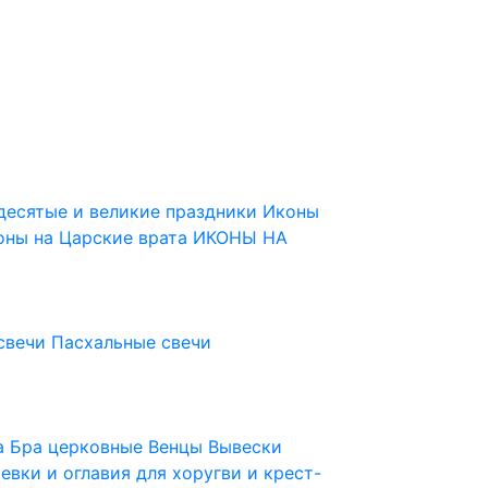
десятые и великие праздники
Иконы
оны на Царские врата
ИКОНЫ НА
свечи
Пасхальные свечи
ца
Бра церковные
Венцы
Вывески
евки и оглавия для хоругви и крест-