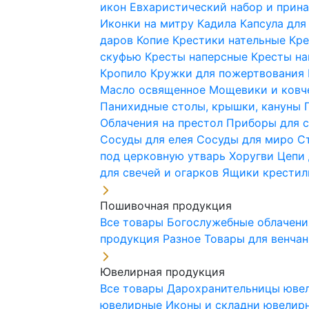
икон
Евхаристический набор и при
Иконки на митру
Кадила
Капсула для
даров
Копие
Крестики нательные
Кре
скуфью
Кресты наперсные
Кресты н
Кропило
Кружки для пожертвования
Масло освященное
Мощевики и ковч
Панихидные столы, крышки, кануны
Облачения на престол
Приборы для 
Сосуды для елея
Сосуды для миро
С
под церковную утварь
Хоругви
Цепи 
для свечей и огарков
Ящики крестил
Пошивочная продукция
Все товары
Богослужебные облачен
продукция
Разное
Товары для венча
Ювелирная продукция
Все товары
Дарохранительницы юве
ювелирные
Иконы и складни ювели