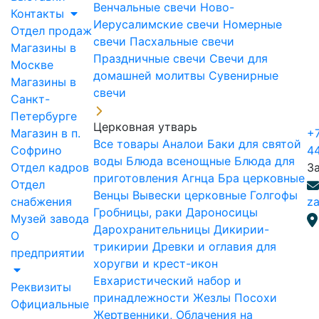
Венчальные свечи
Ново-
Контакты
Иерусалимские свечи
Номерные
Отдел продаж
свечи
Пасхальные свечи
Магазины в
Праздничные свечи
Свечи для
Москве
домашней молитвы
Сувенирные
Магазины в
свечи
Санкт-
Петербурге
Церковная утварь
Магазин в п.
+7
Все товары
Аналои
Баки для святой
Софрино
4
воды
Блюда всенощные
Блюда для
Отдел кадров
З
приготовления Агнца
Бра церковные
Отдел
Венцы
Вывески церковные
Голгофы
снабжения
za
Гробницы, раки
Дароносицы
Музей завода
Дарохранительницы
Дикирии-
О
трикирии
Древки и оглавия для
предприятии
хоругви и крест-икон
Евхаристический набор и
Реквизиты
принадлежности
Жезлы Посохи
Официальные
Жертвенники, Облачения на