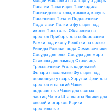
мощей
Накладки на алтарную дверь
Панагии
Панагиары
Паникадила
Панихидные столы, крышки, кануны
Пасочницы
Печати
Подсвечники
Подставки
Полки и футляры под
иконы
Престолы, Облачения на
престол
Приборы для соборования
Рамки под икону
Решётки на солею
Рипиды
Розовая вода
Семисвечники
Сосуды для елея
Сосуды для миро
Стаканы для лампад
Стрючицы
Трехсвечники
Уголь кадильный
Фонари пасхальные
Футляры под
церковную утварь
Хоругви
Цепи для
крестов и панагий
Чаши
водосвятные
Чаши для святых
частиц
Четки
Штандарты
Ящики для
свечей и огарков
Ящики
крестильные