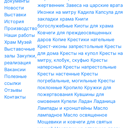
документы
жертвенник
Завеса на царские врата
Новости
Иконки на митру
Кадила
Капсула для
Выставки
закладки храма
Книги
История
богослужебные
Киоты для храма
Производство
Ковчеги для преждеосвященных
Наши работы
даров
Копие
Крестики нательные
Храм
Музей
Крест-иконы запрестольные
Кресты
Выставочные
для дома
Кресты на купол
Кресты на
залы
Закупки,
митру, клобук, скуфью
Кресты
реализация
наперсные
Кресты напрестольные
Вакансии
Кресты настенные
Кресты
Полезные
погребальные, могильные
Кресты
ссылки
поклонные
Кропило
Кружки для
Отзывы
пожертвования
Кувшины для
Контакты
омовения
Купели
Ладан
Ладаница
Лампады и кронштейны
Масло
лампадное
Масло освященное
Мощевики и ковчеги для святых