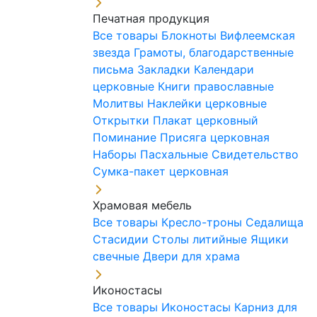
Печатная продукция
Все товары
Блокноты
Вифлеемская
звезда
Грамоты, благодарственные
письма
Закладки
Календари
церковные
Книги православные
Молитвы
Наклейки церковные
Открытки
Плакат церковный
Поминание
Присяга церковная
Наборы Пасхальные
Свидетельство
Сумка-пакет церковная
Храмовая мебель
Все товары
Кресло-троны
Седалища
Стасидии
Столы литийные
Ящики
свечные
Двери для храма
Иконостасы
Все товары
Иконостасы
Карниз для