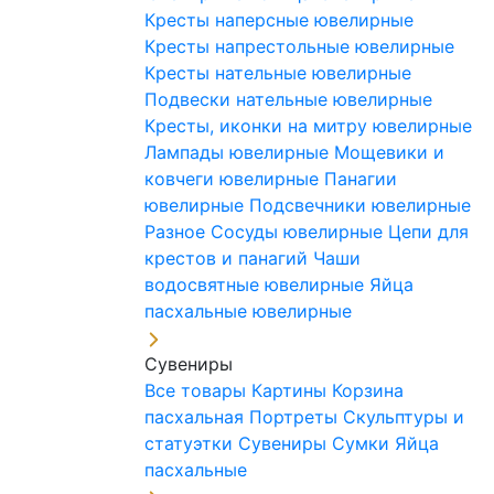
Кресты наперсные ювелирные
Кресты напрестольные ювелирные
Кресты нательные ювелирные
Подвески нательные ювелирные
Кресты, иконки на митру ювелирные
Лампады ювелирные
Мощевики и
ковчеги ювелирные
Панагии
ювелирные
Подсвечники ювелирные
Разное
Сосуды ювелирные
Цепи для
крестов и панагий
Чаши
водосвятные ювелирные
Яйца
пасхальные ювелирные
Сувениры
Все товары
Картины
Корзина
пасхальная
Портреты
Скульптуры и
статуэтки
Сувениры
Сумки
Яйца
пасхальные