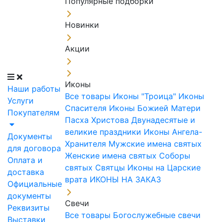
Популярные подборки
Новинки
Акции
Иконы
Наши работы
Все товары
Иконы "Троица"
Иконы
Услуги
Спасителя
Иконы Божией Матери
Покупателям
Пасха Христова
Двунадесятые и
великие праздники
Иконы Ангела-
Документы
Хранителя
Мужские имена святых
для договора
Женские имена святых
Соборы
Оплата и
святых
Святцы
Иконы на Царские
доставка
врата
ИКОНЫ НА ЗАКАЗ
Официальные
документы
Свечи
Реквизиты
Все товары
Богослужебные свечи
Выставки