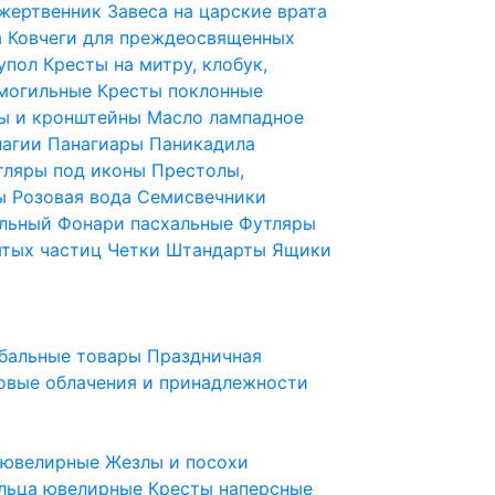
 жертвенник
Завеса на царские врата
а
Ковчеги для преждеосвященных
купол
Кресты на митру, клобук,
 могильные
Кресты поклонные
ы и кронштейны
Масло лампадное
нагии
Панагиары
Паникадила
тляры под иконы
Престолы,
ды
Розовая вода
Семисвечники
ильный
Фонари пасхальные
Футляры
ятых частиц
Четки
Штандарты
Ящики
бальные товары
Праздничная
овые облачения и принадлежности
ы ювелирные
Жезлы и посохи
льца ювелирные
Кресты наперсные