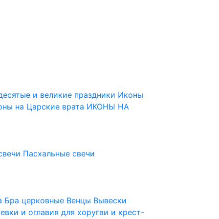
десятые и великие праздники
Иконы
оны на Царские врата
ИКОНЫ НА
свечи
Пасхальные свечи
ца
Бра церковные
Венцы
Вывески
евки и оглавия для хоругви и крест-