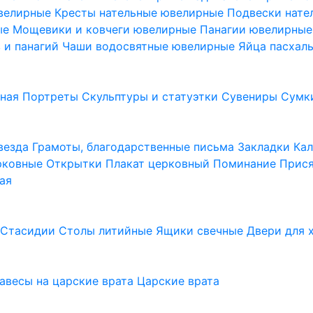
ювелирные
Кресты нательные ювелирные
Подвески нат
ые
Мощевики и ковчеги ювелирные
Панагии ювелирны
в и панагий
Чаши водосвятные ювелирные
Яйца пасхал
ьная
Портреты
Скульптуры и статуэтки
Сувениры
Сумк
везда
Грамоты, благодарственные письма
Закладки
Ка
рковные
Открытки
Плакат церковный
Поминание
Прися
ая
а
Стасидии
Столы литийные
Ящики свечные
Двери для 
завесы на царские врата
Царские врата