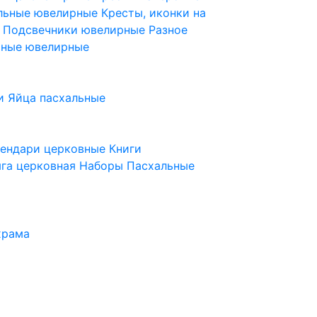
ельные ювелирные
Кресты, иконки на
е
Подсвечники ювелирные
Разное
ьные ювелирные
и
Яйца пасхальные
лендари церковные
Книги
га церковная
Наборы Пасхальные
храма