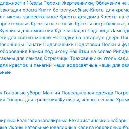
надлежности
Жезлы Посохи
Жертвенники, Облачения на
 закладки храма
Книги богослужебные
Киоты для храм
ст-иконы запрестольные
Кресты для дома
Кресты на 
апрестольные
Кресты настенные
Кресты погребальные,
Кувшины для омовения
Купели
Ладан
Ладаница
Лампад
еги для святых мощей
Накладки на алтарную дверь
Па
Пасочницы
Печати
Подсвечники
Подставки
Полки и фу
соборования
Рамки под икону
Решётки на солею
Рипи
таканы для лампад
Стрючицы
Трехсвечники
Уголь кад
для крестов и панагий
Чаши водосвятные
Чаши для св
ьные
ия
Головные уборы
Мантии
Повседневная одежда
Погре
ния
Товары для крещения
Футляры, чехлы, вешала
Храм
лирные
Евангелие ювелирные
Евхаристические набор
рные
Иконы нательные ювелирные
Кадила ювелирные
Ко