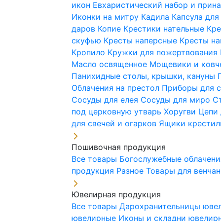
икон
Евхаристический набор и при
Иконки на митру
Кадила
Капсула для
даров
Копие
Крестики нательные
Кре
скуфью
Кресты наперсные
Кресты н
Кропило
Кружки для пожертвования
Масло освященное
Мощевики и ковч
Панихидные столы, крышки, кануны
Облачения на престол
Приборы для 
Сосуды для елея
Сосуды для миро
С
под церковную утварь
Хоругви
Цепи 
для свечей и огарков
Ящики крестил
Пошивочная продукция
Все товары
Богослужебные облачен
продукция
Разное
Товары для венча
Ювелирная продукция
Все товары
Дарохранительницы юве
ювелирные
Иконы и складни ювели