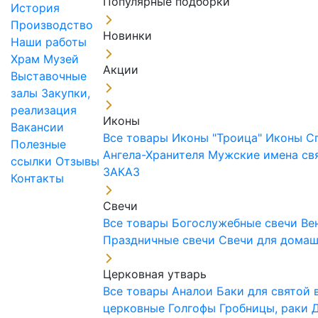
Популярные подборки
История
Производство
Новинки
Наши работы
Храм
Музей
Акции
Выставочные
залы
Закупки,
реализация
Иконы
Вакансии
Все товары
Иконы "Троица"
Иконы С
Полезные
Ангела-Хранителя
Мужские имена св
ссылки
Отзывы
ЗАКАЗ
Контакты
Свечи
Все товары
Богослужебные свечи
Ве
Праздничные свечи
Свечи для дома
Церковная утварь
Все товары
Аналои
Баки для святой
церковные
Голгофы
Гробницы, раки