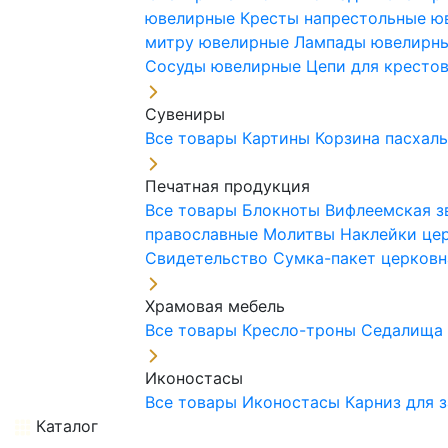
ювелирные
Кресты напрестольные 
митру ювелирные
Лампады ювелирн
Сосуды ювелирные
Цепи для кресто
Сувениры
Все товары
Картины
Корзина пасхал
Печатная продукция
Все товары
Блокноты
Вифлеемская з
православные
Молитвы
Наклейки це
Свидетельство
Сумка-пакет церковн
Храмовая мебель
Все товары
Кресло-троны
Седалищ
Иконостасы
Все товары
Иконостасы
Карниз для 
Каталог