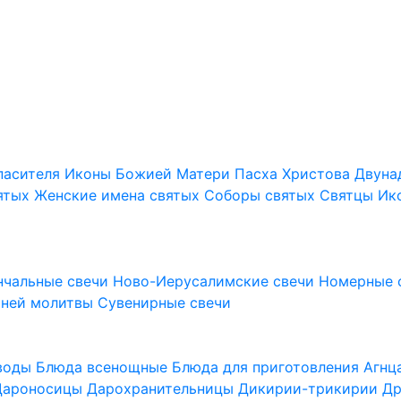
пасителя
Иконы Божией Матери
Пасха Христова
Двуна
ятых
Женские имена святых
Соборы святых
Святцы
Ик
нчальные свечи
Ново-Иерусалимские свечи
Номерные 
шней молитвы
Сувенирные свечи
 воды
Блюда всенощные
Блюда для приготовления Агн
Дароносицы
Дарохранительницы
Дикирии-трикирии
Др