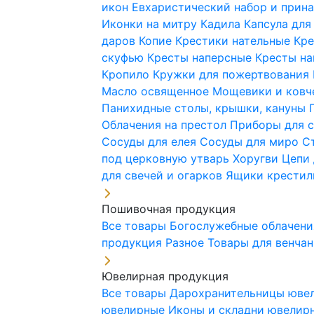
икон
Евхаристический набор и при
Иконки на митру
Кадила
Капсула для
даров
Копие
Крестики нательные
Кре
скуфью
Кресты наперсные
Кресты н
Кропило
Кружки для пожертвования
Масло освященное
Мощевики и ковч
Панихидные столы, крышки, кануны
Облачения на престол
Приборы для 
Сосуды для елея
Сосуды для миро
С
под церковную утварь
Хоругви
Цепи 
для свечей и огарков
Ящики крестил
Пошивочная продукция
Все товары
Богослужебные облачен
продукция
Разное
Товары для венча
Ювелирная продукция
Все товары
Дарохранительницы юве
ювелирные
Иконы и складни ювели