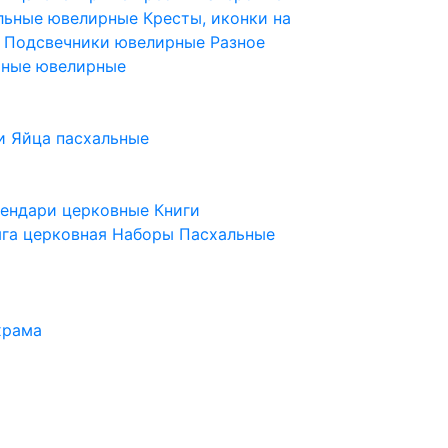
ельные ювелирные
Кресты, иконки на
е
Подсвечники ювелирные
Разное
ьные ювелирные
и
Яйца пасхальные
лендари церковные
Книги
га церковная
Наборы Пасхальные
храма