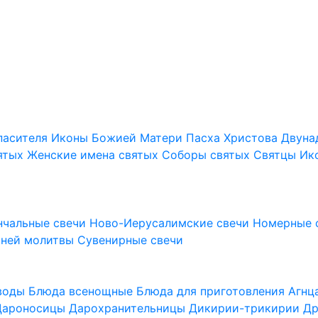
пасителя
Иконы Божией Матери
Пасха Христова
Двуна
ятых
Женские имена святых
Соборы святых
Святцы
Ик
нчальные свечи
Ново-Иерусалимские свечи
Номерные 
шней молитвы
Сувенирные свечи
 воды
Блюда всенощные
Блюда для приготовления Агн
Дароносицы
Дарохранительницы
Дикирии-трикирии
Др