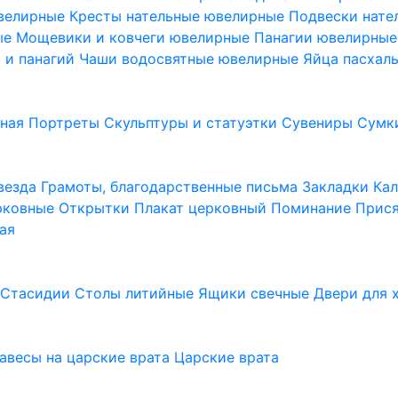
ювелирные
Кресты нательные ювелирные
Подвески нат
ые
Мощевики и ковчеги ювелирные
Панагии ювелирны
в и панагий
Чаши водосвятные ювелирные
Яйца пасхал
ьная
Портреты
Скульптуры и статуэтки
Сувениры
Сумк
везда
Грамоты, благодарственные письма
Закладки
Ка
рковные
Открытки
Плакат церковный
Поминание
Прися
ая
а
Стасидии
Столы литийные
Ящики свечные
Двери для 
завесы на царские врата
Царские врата