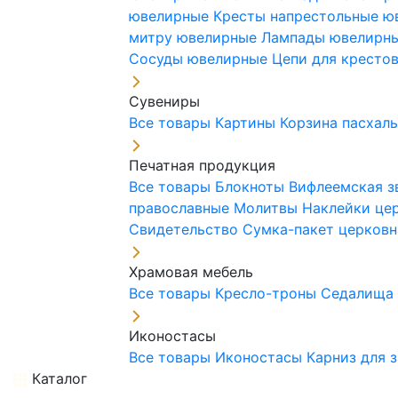
ювелирные
Кресты напрестольные 
митру ювелирные
Лампады ювелирн
Сосуды ювелирные
Цепи для кресто
Сувениры
Все товары
Картины
Корзина пасхал
Печатная продукция
Все товары
Блокноты
Вифлеемская з
православные
Молитвы
Наклейки це
Свидетельство
Сумка-пакет церковн
Храмовая мебель
Все товары
Кресло-троны
Седалищ
Иконостасы
Все товары
Иконостасы
Карниз для 
Каталог