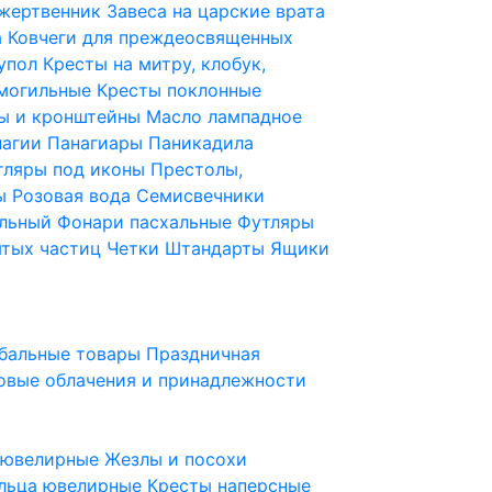
 жертвенник
Завеса на царские врата
а
Ковчеги для преждеосвященных
купол
Кресты на митру, клобук,
 могильные
Кресты поклонные
ы и кронштейны
Масло лампадное
нагии
Панагиары
Паникадила
тляры под иконы
Престолы,
ды
Розовая вода
Семисвечники
ильный
Фонари пасхальные
Футляры
ятых частиц
Четки
Штандарты
Ящики
бальные товары
Праздничная
овые облачения и принадлежности
ы ювелирные
Жезлы и посохи
льца ювелирные
Кресты наперсные