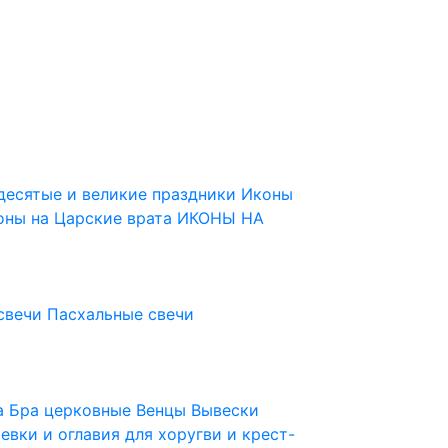
десятые и великие праздники
Иконы
оны на Царские врата
ИКОНЫ НА
свечи
Пасхальные свечи
ца
Бра церковные
Венцы
Вывески
евки и оглавия для хоругви и крест-