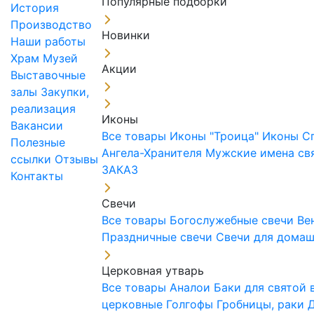
Популярные подборки
История
Производство
Новинки
Наши работы
Храм
Музей
Акции
Выставочные
залы
Закупки,
реализация
Иконы
Вакансии
Все товары
Иконы "Троица"
Иконы С
Полезные
Ангела-Хранителя
Мужские имена св
ссылки
Отзывы
ЗАКАЗ
Контакты
Свечи
Все товары
Богослужебные свечи
Ве
Праздничные свечи
Свечи для дома
Церковная утварь
Все товары
Аналои
Баки для святой
церковные
Голгофы
Гробницы, раки