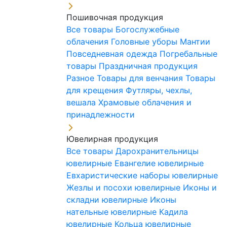
Пошивочная продукция
Все товары
Богослужебные
облачения
Головные уборы
Мантии
Повседневная одежда
Погребальные
товары
Праздничная продукция
Разное
Товары для венчания
Товары
для крещения
Футляры, чехлы,
вешала
Храмовые облачения и
принадлежности
Ювелирная продукция
Все товары
Дарохранительницы
ювелирные
Евангелие ювелирные
Евхаристические наборы ювелирные
Жезлы и посохи ювелирные
Иконы и
складни ювелирные
Иконы
нательные ювелирные
Кадила
ювелирные
Кольца ювелирные