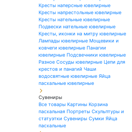
Кресты наперсные ювелирные
Кресты напрестольные ювелирные
Кресты нательные ювелирные
Подвески нательные ювелирные
Кресты, иконки на митру ювелирные
Лампады ювелирные
Мощевики и
ковчеги ювелирные
Панагии
ювелирные
Подсвечники ювелирные
Разное
Сосуды ювелирные
Цепи для
крестов и панагий
Чаши
водосвятные ювелирные
Яйца
пасхальные ювелирные
Сувениры
Все товары
Картины
Корзина
пасхальная
Портреты
Скульптуры и
статуэтки
Сувениры
Сумки
Яйца
пасхальные