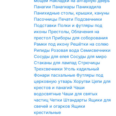
мощей
Накладки на алтарную дверь
Панагии
Панагиары
Паникадила
Панихидные столы, крышки, кануны
Пасочницы
Печати
Подсвечники
Подставки
Полки и футляры под
иконы
Престолы, Облачения на
престол
Приборы для соборования
Рамки под икону
Решётки на солею
Рипиды
Розовая вода
Семисвечники
Сосуды для елея
Сосуды для миро
Стаканы для лампад
Стрючицы
Трехсвечники
Уголь кадильный
Фонари пасхальные
Футляры под
церковную утварь
Хоругви
Цепи для
крестов и панагий
Чаши
водосвятные
Чаши для святых
частиц
Четки
Штандарты
Ящики для
свечей и огарков
Ящики
крестильные