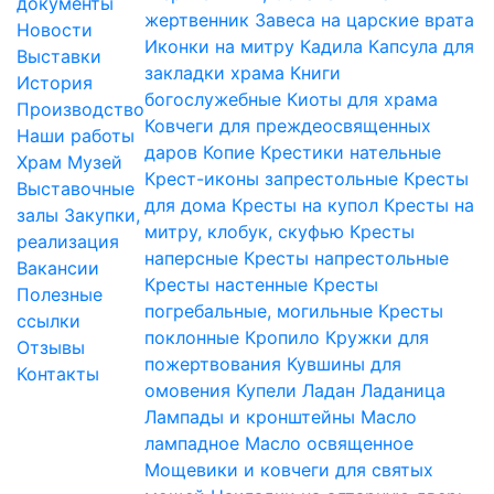
документы
жертвенник
Завеса на царские врата
Новости
Иконки на митру
Кадила
Капсула для
Выставки
закладки храма
Книги
История
богослужебные
Киоты для храма
Производство
Ковчеги для преждеосвященных
Наши работы
даров
Копие
Крестики нательные
Храм
Музей
Крест-иконы запрестольные
Кресты
Выставочные
для дома
Кресты на купол
Кресты на
залы
Закупки,
митру, клобук, скуфью
Кресты
реализация
наперсные
Кресты напрестольные
Вакансии
Кресты настенные
Кресты
Полезные
погребальные, могильные
Кресты
ссылки
поклонные
Кропило
Кружки для
Отзывы
пожертвования
Кувшины для
Контакты
омовения
Купели
Ладан
Ладаница
Лампады и кронштейны
Масло
лампадное
Масло освященное
Мощевики и ковчеги для святых