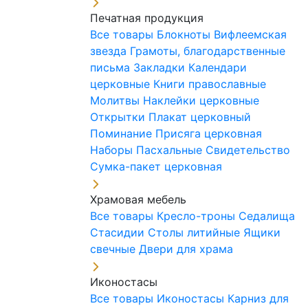
Печатная продукция
Все товары
Блокноты
Вифлеемская
звезда
Грамоты, благодарственные
письма
Закладки
Календари
церковные
Книги православные
Молитвы
Наклейки церковные
Открытки
Плакат церковный
Поминание
Присяга церковная
Наборы Пасхальные
Свидетельство
Сумка-пакет церковная
Храмовая мебель
Все товары
Кресло-троны
Седалища
Стасидии
Столы литийные
Ящики
свечные
Двери для храма
Иконостасы
Все товары
Иконостасы
Карниз для