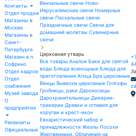
Венчальные свечи
Ново-
Контакты
Иерусалимские свечи
Номерные
Отдел продаж
свечи
Пасхальные свечи
Магазины в
Праздничные свечи
Свечи для
Москве
домашней молитвы
Сувенирные
Магазины в
свечи
Санкт-
Петербурге
Церковная утварь
Магазин в п.
+7
Все товары
Аналои
Баки для святой
Софрино
4
воды
Блюда всенощные
Блюда для
Отдел кадров
З
приготовления Агнца
Бра церковные
Отдел
Венцы
Вывески церковные
Голгофы
снабжения
za
Гробницы, раки
Дароносицы
Музей завода
Дарохранительницы
Дикирии-
О
трикирии
Древки и оглавия для
предприятии
хоругви и крест-икон
Евхаристический набор и
Реквизиты
принадлежности
Жезлы Посохи
Официальные
Жертвенники, Облачения на