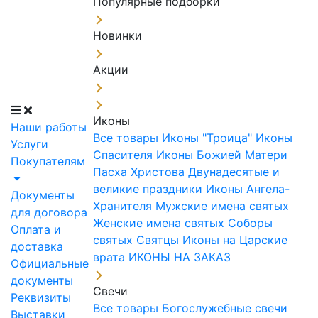
Популярные подборки
Новинки
Акции
Иконы
Наши работы
Все товары
Иконы "Троица"
Иконы
Услуги
Спасителя
Иконы Божией Матери
Покупателям
Пасха Христова
Двунадесятые и
великие праздники
Иконы Ангела-
Документы
Хранителя
Мужские имена святых
для договора
Женские имена святых
Соборы
Оплата и
святых
Святцы
Иконы на Царские
доставка
врата
ИКОНЫ НА ЗАКАЗ
Официальные
документы
Свечи
Реквизиты
Все товары
Богослужебные свечи
Выставки