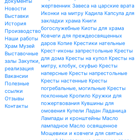
документы
жертвенник
Завеса на царские врата
Новости
Иконки на митру
Кадила
Капсула для
Выставки
закладки храма
Книги
История
богослужебные
Киоты для храма
Производство
Ковчеги для преждеосвященных
Наши работы
даров
Копие
Крестики нательные
Храм
Музей
Крест-иконы запрестольные
Кресты
Выставочные
для дома
Кресты на купол
Кресты на
залы
Закупки,
митру, клобук, скуфью
Кресты
реализация
наперсные
Кресты напрестольные
Вакансии
Кресты настенные
Кресты
Полезные
погребальные, могильные
Кресты
ссылки
поклонные
Кропило
Кружки для
Отзывы
пожертвования
Кувшины для
Контакты
омовения
Купели
Ладан
Ладаница
Лампады и кронштейны
Масло
лампадное
Масло освященное
Мощевики и ковчеги для святых