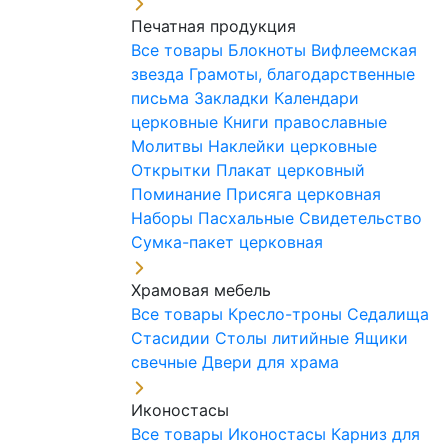
Печатная продукция
Все товары
Блокноты
Вифлеемская
звезда
Грамоты, благодарственные
письма
Закладки
Календари
церковные
Книги православные
Молитвы
Наклейки церковные
Открытки
Плакат церковный
Поминание
Присяга церковная
Наборы Пасхальные
Свидетельство
Сумка-пакет церковная
Храмовая мебель
Все товары
Кресло-троны
Седалища
Стасидии
Столы литийные
Ящики
свечные
Двери для храма
Иконостасы
Все товары
Иконостасы
Карниз для