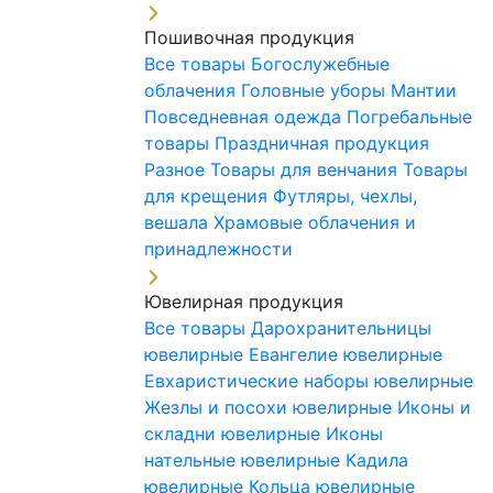
Пошивочная продукция
Все товары
Богослужебные
облачения
Головные уборы
Мантии
Повседневная одежда
Погребальные
товары
Праздничная продукция
Разное
Товары для венчания
Товары
для крещения
Футляры, чехлы,
вешала
Храмовые облачения и
принадлежности
Ювелирная продукция
Все товары
Дарохранительницы
ювелирные
Евангелие ювелирные
Евхаристические наборы ювелирные
Жезлы и посохи ювелирные
Иконы и
складни ювелирные
Иконы
нательные ювелирные
Кадила
ювелирные
Кольца ювелирные