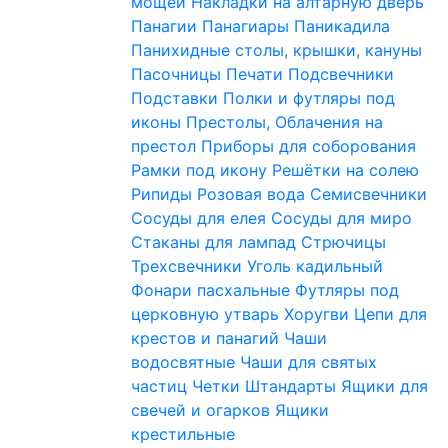
мощей
Накладки на алтарную дверь
Панагии
Панагиары
Паникадила
Панихидные столы, крышки, кануны
Пасочницы
Печати
Подсвечники
Подставки
Полки и футляры под
иконы
Престолы, Облачения на
престол
Приборы для соборования
Рамки под икону
Решётки на солею
Рипиды
Розовая вода
Семисвечники
Сосуды для елея
Сосуды для миро
Стаканы для лампад
Стрючицы
Трехсвечники
Уголь кадильный
Фонари пасхальные
Футляры под
церковную утварь
Хоругви
Цепи для
крестов и панагий
Чаши
водосвятные
Чаши для святых
частиц
Четки
Штандарты
Ящики для
свечей и огарков
Ящики
крестильные