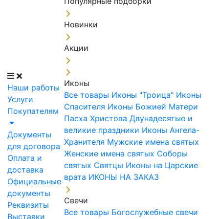
Популярные подборки
Новинки
Акции
Иконы
Наши работы
Все товары
Иконы "Троица"
Иконы
Услуги
Спасителя
Иконы Божией Матери
Покупателям
Пасха Христова
Двунадесятые и
великие праздники
Иконы Ангела-
Документы
Хранителя
Мужские имена святых
для договора
Женские имена святых
Соборы
Оплата и
святых
Святцы
Иконы на Царские
доставка
врата
ИКОНЫ НА ЗАКАЗ
Официальные
документы
Свечи
Реквизиты
Все товары
Богослужебные свечи
Выставки