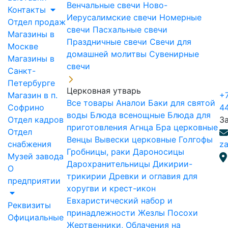
Венчальные свечи
Ново-
Контакты
Иерусалимские свечи
Номерные
Отдел продаж
свечи
Пасхальные свечи
Магазины в
Праздничные свечи
Свечи для
Москве
домашней молитвы
Сувенирные
Магазины в
свечи
Санкт-
Петербурге
Церковная утварь
Магазин в п.
+7
Все товары
Аналои
Баки для святой
Софрино
4
воды
Блюда всенощные
Блюда для
Отдел кадров
З
приготовления Агнца
Бра церковные
Отдел
Венцы
Вывески церковные
Голгофы
снабжения
za
Гробницы, раки
Дароносицы
Музей завода
Дарохранительницы
Дикирии-
О
трикирии
Древки и оглавия для
предприятии
хоругви и крест-икон
Евхаристический набор и
Реквизиты
принадлежности
Жезлы Посохи
Официальные
Жертвенники, Облачения на