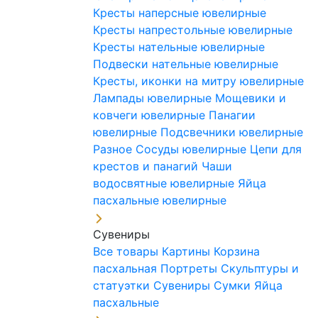
Кресты наперсные ювелирные
Кресты напрестольные ювелирные
Кресты нательные ювелирные
Подвески нательные ювелирные
Кресты, иконки на митру ювелирные
Лампады ювелирные
Мощевики и
ковчеги ювелирные
Панагии
ювелирные
Подсвечники ювелирные
Разное
Сосуды ювелирные
Цепи для
крестов и панагий
Чаши
водосвятные ювелирные
Яйца
пасхальные ювелирные
Сувениры
Все товары
Картины
Корзина
пасхальная
Портреты
Скульптуры и
статуэтки
Сувениры
Сумки
Яйца
пасхальные