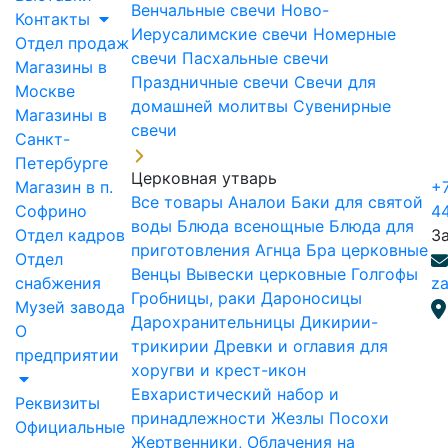
Венчальные свечи
Ново-
Контакты
Иерусалимские свечи
Номерные
Отдел продаж
свечи
Пасхальные свечи
Магазины в
Праздничные свечи
Свечи для
Москве
домашней молитвы
Сувенирные
Магазины в
свечи
Санкт-
Петербурге
Церковная утварь
Магазин в п.
+7
Все товары
Аналои
Баки для святой
Софрино
4
воды
Блюда всенощные
Блюда для
Отдел кадров
З
приготовления Агнца
Бра церковные
Отдел
Венцы
Вывески церковные
Голгофы
снабжения
za
Гробницы, раки
Дароносицы
Музей завода
Дарохранительницы
Дикирии-
О
трикирии
Древки и оглавия для
предприятии
хоругви и крест-икон
Евхаристический набор и
Реквизиты
принадлежности
Жезлы Посохи
Официальные
Жертвенники, Облачения на