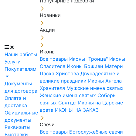
Популярные подборки
Новинки
Акции
Иконы
Наши работы
Все товары
Иконы "Троица"
Иконы
Услуги
Спасителя
Иконы Божией Матери
Покупателям
Пасха Христова
Двунадесятые и
великие праздники
Иконы Ангела-
Документы
Хранителя
Мужские имена святых
для договора
Женские имена святых
Соборы
Оплата и
святых
Святцы
Иконы на Царские
доставка
врата
ИКОНЫ НА ЗАКАЗ
Официальные
документы
Свечи
Реквизиты
Все товары
Богослужебные свечи
Выставки