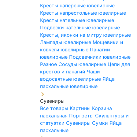
Кресты наперсные ювелирные
Кресты напрестольные ювелирные
Кресты нательные ювелирные
Подвески нательные ювелирные
Кресты, иконки на митру ювелирные
Лампады ювелирные
Мощевики и
ковчеги ювелирные
Панагии
ювелирные
Подсвечники ювелирные
Разное
Сосуды ювелирные
Цепи для
крестов и панагий
Чаши
водосвятные ювелирные
Яйца
пасхальные ювелирные
Сувениры
Все товары
Картины
Корзина
пасхальная
Портреты
Скульптуры и
статуэтки
Сувениры
Сумки
Яйца
пасхальные