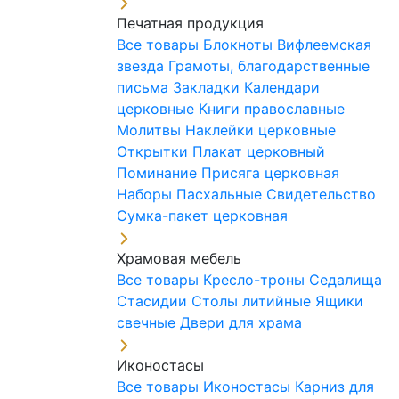
Печатная продукция
Все товары
Блокноты
Вифлеемская
звезда
Грамоты, благодарственные
письма
Закладки
Календари
церковные
Книги православные
Молитвы
Наклейки церковные
Открытки
Плакат церковный
Поминание
Присяга церковная
Наборы Пасхальные
Свидетельство
Сумка-пакет церковная
Храмовая мебель
Все товары
Кресло-троны
Седалища
Стасидии
Столы литийные
Ящики
свечные
Двери для храма
Иконостасы
Все товары
Иконостасы
Карниз для