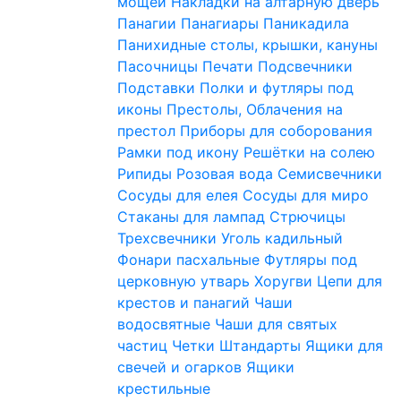
мощей
Накладки на алтарную дверь
Панагии
Панагиары
Паникадила
Панихидные столы, крышки, кануны
Пасочницы
Печати
Подсвечники
Подставки
Полки и футляры под
иконы
Престолы, Облачения на
престол
Приборы для соборования
Рамки под икону
Решётки на солею
Рипиды
Розовая вода
Семисвечники
Сосуды для елея
Сосуды для миро
Стаканы для лампад
Стрючицы
Трехсвечники
Уголь кадильный
Фонари пасхальные
Футляры под
церковную утварь
Хоругви
Цепи для
крестов и панагий
Чаши
водосвятные
Чаши для святых
частиц
Четки
Штандарты
Ящики для
свечей и огарков
Ящики
крестильные