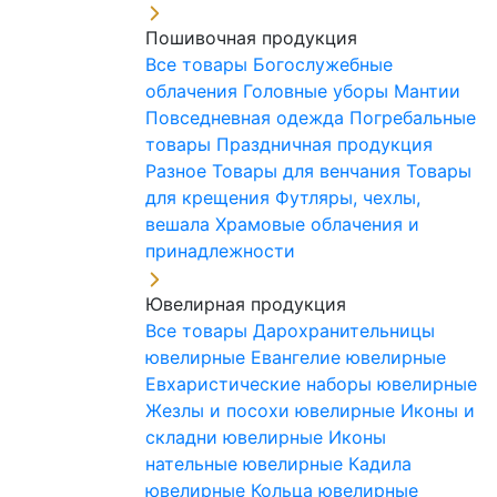
Пошивочная продукция
Все товары
Богослужебные
облачения
Головные уборы
Мантии
Повседневная одежда
Погребальные
товары
Праздничная продукция
Разное
Товары для венчания
Товары
для крещения
Футляры, чехлы,
вешала
Храмовые облачения и
принадлежности
Ювелирная продукция
Все товары
Дарохранительницы
ювелирные
Евангелие ювелирные
Евхаристические наборы ювелирные
Жезлы и посохи ювелирные
Иконы и
складни ювелирные
Иконы
нательные ювелирные
Кадила
ювелирные
Кольца ювелирные