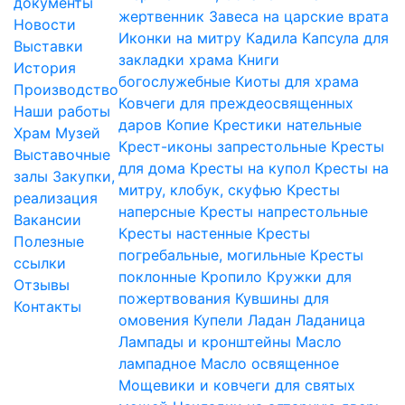
документы
жертвенник
Завеса на царские врата
Новости
Иконки на митру
Кадила
Капсула для
Выставки
закладки храма
Книги
История
богослужебные
Киоты для храма
Производство
Ковчеги для преждеосвященных
Наши работы
даров
Копие
Крестики нательные
Храм
Музей
Крест-иконы запрестольные
Кресты
Выставочные
для дома
Кресты на купол
Кресты на
залы
Закупки,
митру, клобук, скуфью
Кресты
реализация
наперсные
Кресты напрестольные
Вакансии
Кресты настенные
Кресты
Полезные
погребальные, могильные
Кресты
ссылки
поклонные
Кропило
Кружки для
Отзывы
пожертвования
Кувшины для
Контакты
омовения
Купели
Ладан
Ладаница
Лампады и кронштейны
Масло
лампадное
Масло освященное
Мощевики и ковчеги для святых