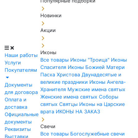
Популярные подборки
Новинки
Акции
Иконы
Наши работы
Все товары
Иконы "Троица"
Иконы
Услуги
Спасителя
Иконы Божией Матери
Покупателям
Пасха Христова
Двунадесятые и
великие праздники
Иконы Ангела-
Документы
Хранителя
Мужские имена святых
для договора
Женские имена святых
Соборы
Оплата и
святых
Святцы
Иконы на Царские
доставка
врата
ИКОНЫ НА ЗАКАЗ
Официальные
документы
Свечи
Реквизиты
Все товары
Богослужебные свечи
Выставки