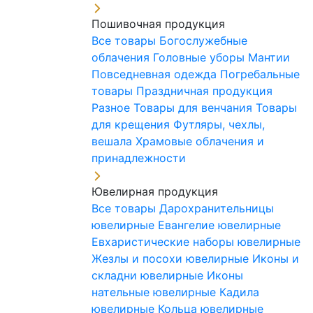
Пошивочная продукция
Все товары
Богослужебные
облачения
Головные уборы
Мантии
Повседневная одежда
Погребальные
товары
Праздничная продукция
Разное
Товары для венчания
Товары
для крещения
Футляры, чехлы,
вешала
Храмовые облачения и
принадлежности
Ювелирная продукция
Все товары
Дарохранительницы
ювелирные
Евангелие ювелирные
Евхаристические наборы ювелирные
Жезлы и посохи ювелирные
Иконы и
складни ювелирные
Иконы
нательные ювелирные
Кадила
ювелирные
Кольца ювелирные