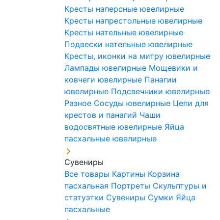
Кресты наперсные ювелирные
Кресты напрестольные ювелирные
Кресты нательные ювелирные
Подвески нательные ювелирные
Кресты, иконки на митру ювелирные
Лампады ювелирные
Мощевики и
ковчеги ювелирные
Панагии
ювелирные
Подсвечники ювелирные
Разное
Сосуды ювелирные
Цепи для
крестов и панагий
Чаши
водосвятные ювелирные
Яйца
пасхальные ювелирные
Сувениры
Все товары
Картины
Корзина
пасхальная
Портреты
Скульптуры и
статуэтки
Сувениры
Сумки
Яйца
пасхальные