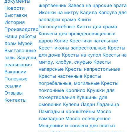
документы
жертвенник
Завеса на царские врата
Новости
Иконки на митру
Кадила
Капсула для
Выставки
закладки храма
Книги
История
богослужебные
Киоты для храма
Производство
Ковчеги для преждеосвященных
Наши работы
даров
Копие
Крестики нательные
Храм
Музей
Крест-иконы запрестольные
Кресты
Выставочные
для дома
Кресты на купол
Кресты на
залы
Закупки,
митру, клобук, скуфью
Кресты
реализация
наперсные
Кресты напрестольные
Вакансии
Кресты настенные
Кресты
Полезные
погребальные, могильные
Кресты
ссылки
поклонные
Кропило
Кружки для
Отзывы
пожертвования
Кувшины для
Контакты
омовения
Купели
Ладан
Ладаница
Лампады и кронштейны
Масло
лампадное
Масло освященное
Мощевики и ковчеги для святых