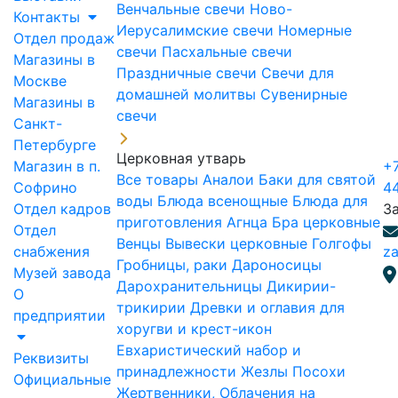
Венчальные свечи
Ново-
Контакты
Иерусалимские свечи
Номерные
Отдел продаж
свечи
Пасхальные свечи
Магазины в
Праздничные свечи
Свечи для
Москве
домашней молитвы
Сувенирные
Магазины в
свечи
Санкт-
Петербурге
Церковная утварь
Магазин в п.
+7
Все товары
Аналои
Баки для святой
Софрино
4
воды
Блюда всенощные
Блюда для
Отдел кадров
З
приготовления Агнца
Бра церковные
Отдел
Венцы
Вывески церковные
Голгофы
снабжения
za
Гробницы, раки
Дароносицы
Музей завода
Дарохранительницы
Дикирии-
О
трикирии
Древки и оглавия для
предприятии
хоругви и крест-икон
Евхаристический набор и
Реквизиты
принадлежности
Жезлы Посохи
Официальные
Жертвенники, Облачения на