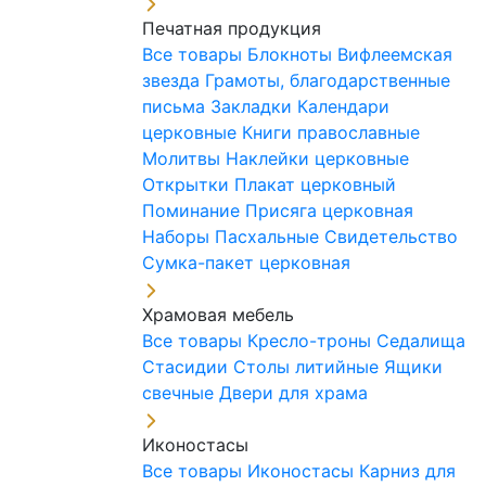
Печатная продукция
Все товары
Блокноты
Вифлеемская
звезда
Грамоты, благодарственные
письма
Закладки
Календари
церковные
Книги православные
Молитвы
Наклейки церковные
Открытки
Плакат церковный
Поминание
Присяга церковная
Наборы Пасхальные
Свидетельство
Сумка-пакет церковная
Храмовая мебель
Все товары
Кресло-троны
Седалища
Стасидии
Столы литийные
Ящики
свечные
Двери для храма
Иконостасы
Все товары
Иконостасы
Карниз для