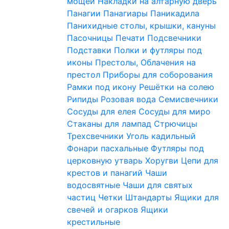
мощей
Накладки на алтарную дверь
Панагии
Панагиары
Паникадила
Панихидные столы, крышки, кануны
Пасочницы
Печати
Подсвечники
Подставки
Полки и футляры под
иконы
Престолы, Облачения на
престол
Приборы для соборования
Рамки под икону
Решётки на солею
Рипиды
Розовая вода
Семисвечники
Сосуды для елея
Сосуды для миро
Стаканы для лампад
Стрючицы
Трехсвечники
Уголь кадильный
Фонари пасхальные
Футляры под
церковную утварь
Хоругви
Цепи для
крестов и панагий
Чаши
водосвятные
Чаши для святых
частиц
Четки
Штандарты
Ящики для
свечей и огарков
Ящики
крестильные