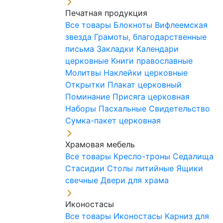
Печатная продукция
Все товары
Блокноты
Вифлеемская
звезда
Грамоты, благодарственные
письма
Закладки
Календари
церковные
Книги православные
Молитвы
Наклейки церковные
Открытки
Плакат церковный
Поминание
Присяга церковная
Наборы Пасхальные
Свидетельство
Сумка-пакет церковная
Храмовая мебель
Все товары
Кресло-троны
Седалища
Стасидии
Столы литийные
Ящики
свечные
Двери для храма
Иконостасы
Все товары
Иконостасы
Карниз для