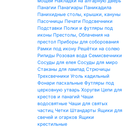
мощей
Накладки на алтарную дверь
Панагии
Панагиары
Паникадила
Панихидные столы, крышки, кануны
Пасочницы
Печати
Подсвечники
Подставки
Полки и футляры под
иконы
Престолы, Облачения на
престол
Приборы для соборования
Рамки под икону
Решётки на солею
Рипиды
Розовая вода
Семисвечники
Сосуды для елея
Сосуды для миро
Стаканы для лампад
Стрючицы
Трехсвечники
Уголь кадильный
Фонари пасхальные
Футляры под
церковную утварь
Хоругви
Цепи для
крестов и панагий
Чаши
водосвятные
Чаши для святых
частиц
Четки
Штандарты
Ящики для
свечей и огарков
Ящики
крестильные