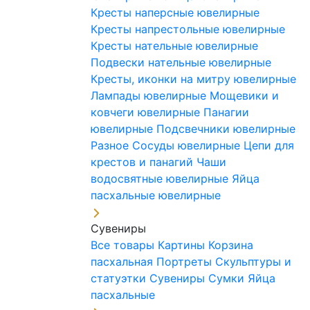
Кресты наперсные ювелирные
Кресты напрестольные ювелирные
Кресты нательные ювелирные
Подвески нательные ювелирные
Кресты, иконки на митру ювелирные
Лампады ювелирные
Мощевики и
ковчеги ювелирные
Панагии
ювелирные
Подсвечники ювелирные
Разное
Сосуды ювелирные
Цепи для
крестов и панагий
Чаши
водосвятные ювелирные
Яйца
пасхальные ювелирные
Сувениры
Все товары
Картины
Корзина
пасхальная
Портреты
Скульптуры и
статуэтки
Сувениры
Сумки
Яйца
пасхальные