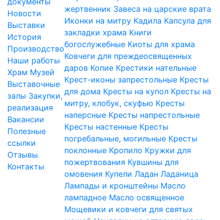
документы
жертвенник
Завеса на царские врата
Новости
Иконки на митру
Кадила
Капсула для
Выставки
закладки храма
Книги
История
богослужебные
Киоты для храма
Производство
Ковчеги для преждеосвященных
Наши работы
даров
Копие
Крестики нательные
Храм
Музей
Крест-иконы запрестольные
Кресты
Выставочные
для дома
Кресты на купол
Кресты на
залы
Закупки,
митру, клобук, скуфью
Кресты
реализация
наперсные
Кресты напрестольные
Вакансии
Кресты настенные
Кресты
Полезные
погребальные, могильные
Кресты
ссылки
поклонные
Кропило
Кружки для
Отзывы
пожертвования
Кувшины для
Контакты
омовения
Купели
Ладан
Ладаница
Лампады и кронштейны
Масло
лампадное
Масло освященное
Мощевики и ковчеги для святых