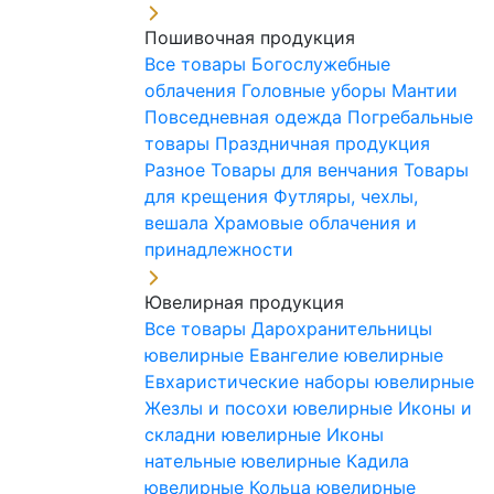
Пошивочная продукция
Все товары
Богослужебные
облачения
Головные уборы
Мантии
Повседневная одежда
Погребальные
товары
Праздничная продукция
Разное
Товары для венчания
Товары
для крещения
Футляры, чехлы,
вешала
Храмовые облачения и
принадлежности
Ювелирная продукция
Все товары
Дарохранительницы
ювелирные
Евангелие ювелирные
Евхаристические наборы ювелирные
Жезлы и посохи ювелирные
Иконы и
складни ювелирные
Иконы
нательные ювелирные
Кадила
ювелирные
Кольца ювелирные