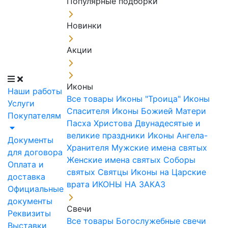
Популярные подборки
Новинки
Акции
Иконы
Наши работы
Все товары
Иконы "Троица"
Иконы
Услуги
Спасителя
Иконы Божией Матери
Покупателям
Пасха Христова
Двунадесятые и
великие праздники
Иконы Ангела-
Документы
Хранителя
Мужские имена святых
для договора
Женские имена святых
Соборы
Оплата и
святых
Святцы
Иконы на Царские
доставка
врата
ИКОНЫ НА ЗАКАЗ
Официальные
документы
Свечи
Реквизиты
Все товары
Богослужебные свечи
Выставки