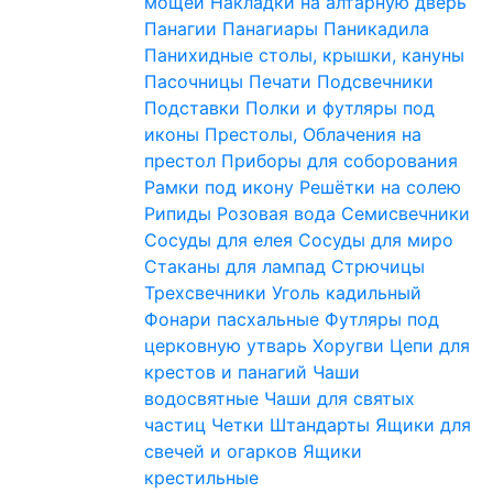
мощей
Накладки на алтарную дверь
Панагии
Панагиары
Паникадила
Панихидные столы, крышки, кануны
Пасочницы
Печати
Подсвечники
Подставки
Полки и футляры под
иконы
Престолы, Облачения на
престол
Приборы для соборования
Рамки под икону
Решётки на солею
Рипиды
Розовая вода
Семисвечники
Сосуды для елея
Сосуды для миро
Стаканы для лампад
Стрючицы
Трехсвечники
Уголь кадильный
Фонари пасхальные
Футляры под
церковную утварь
Хоругви
Цепи для
крестов и панагий
Чаши
водосвятные
Чаши для святых
частиц
Четки
Штандарты
Ящики для
свечей и огарков
Ящики
крестильные