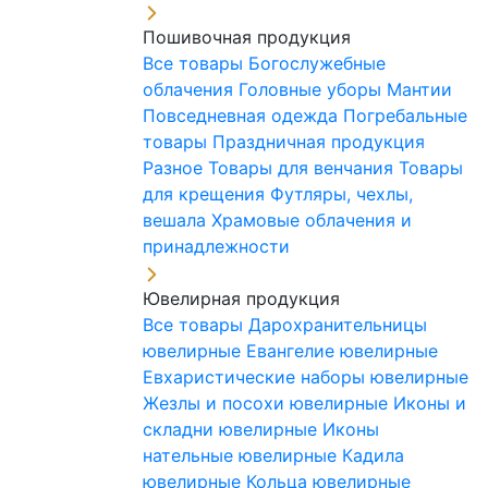
Пошивочная продукция
Все товары
Богослужебные
облачения
Головные уборы
Мантии
Повседневная одежда
Погребальные
товары
Праздничная продукция
Разное
Товары для венчания
Товары
для крещения
Футляры, чехлы,
вешала
Храмовые облачения и
принадлежности
Ювелирная продукция
Все товары
Дарохранительницы
ювелирные
Евангелие ювелирные
Евхаристические наборы ювелирные
Жезлы и посохи ювелирные
Иконы и
складни ювелирные
Иконы
нательные ювелирные
Кадила
ювелирные
Кольца ювелирные