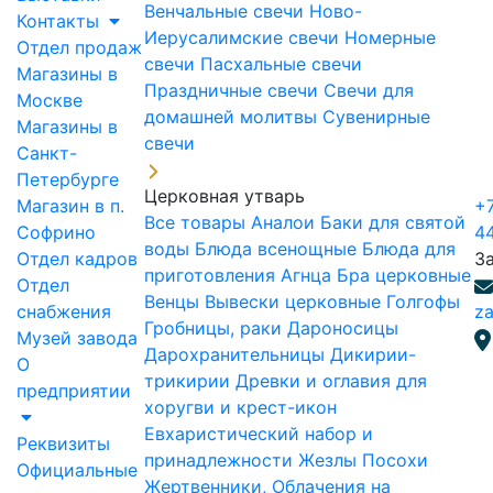
Венчальные свечи
Ново-
Контакты
Иерусалимские свечи
Номерные
Отдел продаж
свечи
Пасхальные свечи
Магазины в
Праздничные свечи
Свечи для
Москве
домашней молитвы
Сувенирные
Магазины в
свечи
Санкт-
Петербурге
Церковная утварь
Магазин в п.
+7
Все товары
Аналои
Баки для святой
Софрино
4
воды
Блюда всенощные
Блюда для
Отдел кадров
З
приготовления Агнца
Бра церковные
Отдел
Венцы
Вывески церковные
Голгофы
снабжения
za
Гробницы, раки
Дароносицы
Музей завода
Дарохранительницы
Дикирии-
О
трикирии
Древки и оглавия для
предприятии
хоругви и крест-икон
Евхаристический набор и
Реквизиты
принадлежности
Жезлы Посохи
Официальные
Жертвенники, Облачения на