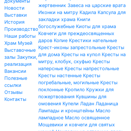
документы
жертвенник
Завеса на царские врата
Новости
Иконки на митру
Кадила
Капсула для
Выставки
закладки храма
Книги
История
богослужебные
Киоты для храма
Производство
Ковчеги для преждеосвященных
Наши работы
даров
Копие
Крестики нательные
Храм
Музей
Крест-иконы запрестольные
Кресты
Выставочные
для дома
Кресты на купол
Кресты на
залы
Закупки,
митру, клобук, скуфью
Кресты
реализация
наперсные
Кресты напрестольные
Вакансии
Кресты настенные
Кресты
Полезные
погребальные, могильные
Кресты
ссылки
поклонные
Кропило
Кружки для
Отзывы
пожертвования
Кувшины для
Контакты
омовения
Купели
Ладан
Ладаница
Лампады и кронштейны
Масло
лампадное
Масло освященное
Мощевики и ковчеги для святых