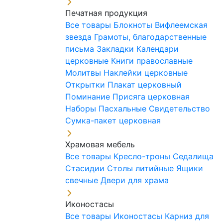
Печатная продукция
Все товары
Блокноты
Вифлеемская
звезда
Грамоты, благодарственные
письма
Закладки
Календари
церковные
Книги православные
Молитвы
Наклейки церковные
Открытки
Плакат церковный
Поминание
Присяга церковная
Наборы Пасхальные
Свидетельство
Сумка-пакет церковная
Храмовая мебель
Все товары
Кресло-троны
Седалища
Стасидии
Столы литийные
Ящики
свечные
Двери для храма
Иконостасы
Все товары
Иконостасы
Карниз для