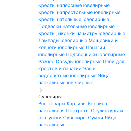
Кресты наперсные ювелирные
Кресты напрестольные ювелирные
Кресты нательные ювелирные
Подвески нательные ювелирные
Кресты, иконки на митру ювелирные
Лампады ювелирные
Мощевики и
ковчеги ювелирные
Панагии
ювелирные
Подсвечники ювелирные
Разное
Сосуды ювелирные
Цепи для
крестов и панагий
Чаши
водосвятные ювелирные
Яйца
пасхальные ювелирные
Сувениры
Все товары
Картины
Корзина
пасхальная
Портреты
Скульптуры и
статуэтки
Сувениры
Сумки
Яйца
пасхальные