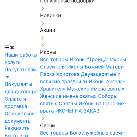
Популярные подборки
Новинки
Акции
Иконы
Наши работы
Все товары
Иконы "Троица"
Иконы
Услуги
Спасителя
Иконы Божией Матери
Покупателям
Пасха Христова
Двунадесятые и
великие праздники
Иконы Ангела-
Документы
Хранителя
Мужские имена святых
для договора
Женские имена святых
Соборы
Оплата и
святых
Святцы
Иконы на Царские
доставка
врата
ИКОНЫ НА ЗАКАЗ
Официальные
документы
Свечи
Реквизиты
Все товары
Богослужебные свечи
Выставки