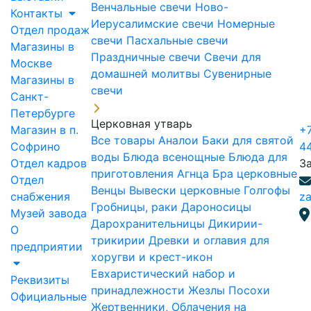
Венчальные свечи
Ново-
Контакты
Иерусалимские свечи
Номерные
Отдел продаж
свечи
Пасхальные свечи
Магазины в
Праздничные свечи
Свечи для
Москве
домашней молитвы
Сувенирные
Магазины в
свечи
Санкт-
Петербурге
Церковная утварь
Магазин в п.
+7
Все товары
Аналои
Баки для святой
Софрино
4
воды
Блюда всенощные
Блюда для
Отдел кадров
З
приготовления Агнца
Бра церковные
Отдел
Венцы
Вывески церковные
Голгофы
снабжения
za
Гробницы, раки
Дароносицы
Музей завода
Дарохранительницы
Дикирии-
О
трикирии
Древки и оглавия для
предприятии
хоругви и крест-икон
Евхаристический набор и
Реквизиты
принадлежности
Жезлы Посохи
Официальные
Жертвенники, Облачения на