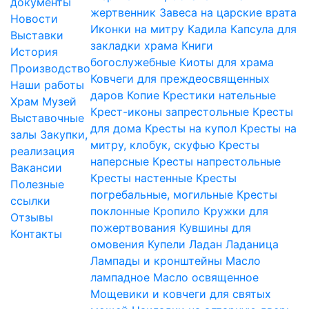
документы
жертвенник
Завеса на царские врата
Новости
Иконки на митру
Кадила
Капсула для
Выставки
закладки храма
Книги
История
богослужебные
Киоты для храма
Производство
Ковчеги для преждеосвященных
Наши работы
даров
Копие
Крестики нательные
Храм
Музей
Крест-иконы запрестольные
Кресты
Выставочные
для дома
Кресты на купол
Кресты на
залы
Закупки,
митру, клобук, скуфью
Кресты
реализация
наперсные
Кресты напрестольные
Вакансии
Кресты настенные
Кресты
Полезные
погребальные, могильные
Кресты
ссылки
поклонные
Кропило
Кружки для
Отзывы
пожертвования
Кувшины для
Контакты
омовения
Купели
Ладан
Ладаница
Лампады и кронштейны
Масло
лампадное
Масло освященное
Мощевики и ковчеги для святых