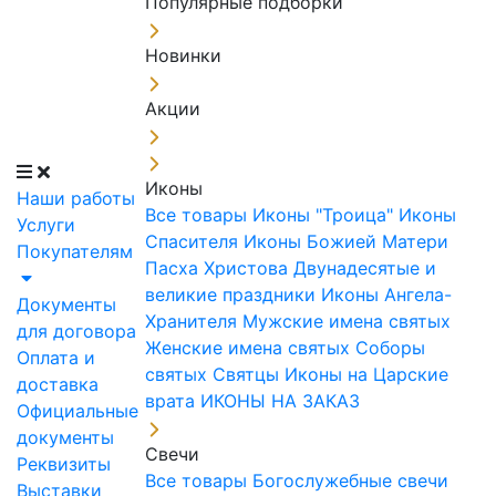
Популярные подборки
Новинки
Акции
Иконы
Наши работы
Все товары
Иконы "Троица"
Иконы
Услуги
Спасителя
Иконы Божией Матери
Покупателям
Пасха Христова
Двунадесятые и
великие праздники
Иконы Ангела-
Документы
Хранителя
Мужские имена святых
для договора
Женские имена святых
Соборы
Оплата и
святых
Святцы
Иконы на Царские
доставка
врата
ИКОНЫ НА ЗАКАЗ
Официальные
документы
Свечи
Реквизиты
Все товары
Богослужебные свечи
Выставки