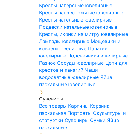
Кресты наперсные ювелирные
Кресты напрестольные ювелирные
Кресты нательные ювелирные
Подвески нательные ювелирные
Кресты, иконки на митру ювелирные
Лампады ювелирные
Мощевики и
ковчеги ювелирные
Панагии
ювелирные
Подсвечники ювелирные
Разное
Сосуды ювелирные
Цепи для
крестов и панагий
Чаши
водосвятные ювелирные
Яйца
пасхальные ювелирные
Сувениры
Все товары
Картины
Корзина
пасхальная
Портреты
Скульптуры и
статуэтки
Сувениры
Сумки
Яйца
пасхальные