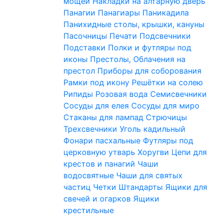
мощей
Накладки на алтарную дверь
Панагии
Панагиары
Паникадила
Панихидные столы, крышки, кануны
Пасочницы
Печати
Подсвечники
Подставки
Полки и футляры под
иконы
Престолы, Облачения на
престол
Приборы для соборования
Рамки под икону
Решётки на солею
Рипиды
Розовая вода
Семисвечники
Сосуды для елея
Сосуды для миро
Стаканы для лампад
Стрючицы
Трехсвечники
Уголь кадильный
Фонари пасхальные
Футляры под
церковную утварь
Хоругви
Цепи для
крестов и панагий
Чаши
водосвятные
Чаши для святых
частиц
Четки
Штандарты
Ящики для
свечей и огарков
Ящики
крестильные