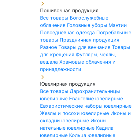
Пошивочная продукция
Все товары
Богослужебные
облачения
Головные уборы
Мантии
Повседневная одежда
Погребальные
товары
Праздничная продукция
Разное
Товары для венчания
Товары
для крещения
Футляры, чехлы,
вешала
Храмовые облачения и
принадлежности
Ювелирная продукция
Все товары
Дарохранительницы
ювелирные
Евангелие ювелирные
Евхаристические наборы ювелирные
Жезлы и посохи ювелирные
Иконы и
складни ювелирные
Иконы
нательные ювелирные
Кадила
ювелирные
Кольца ювелирные