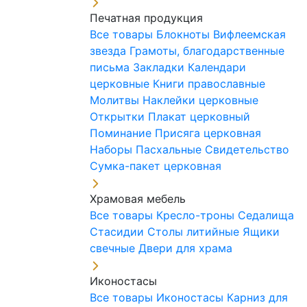
Печатная продукция
Все товары
Блокноты
Вифлеемская
звезда
Грамоты, благодарственные
письма
Закладки
Календари
церковные
Книги православные
Молитвы
Наклейки церковные
Открытки
Плакат церковный
Поминание
Присяга церковная
Наборы Пасхальные
Свидетельство
Сумка-пакет церковная
Храмовая мебель
Все товары
Кресло-троны
Седалища
Стасидии
Столы литийные
Ящики
свечные
Двери для храма
Иконостасы
Все товары
Иконостасы
Карниз для