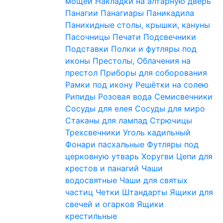
мощей
Накладки на алтарную дверь
Панагии
Панагиары
Паникадила
Панихидные столы, крышки, кануны
Пасочницы
Печати
Подсвечники
Подставки
Полки и футляры под
иконы
Престолы, Облачения на
престол
Приборы для соборования
Рамки под икону
Решётки на солею
Рипиды
Розовая вода
Семисвечники
Сосуды для елея
Сосуды для миро
Стаканы для лампад
Стрючицы
Трехсвечники
Уголь кадильный
Фонари пасхальные
Футляры под
церковную утварь
Хоругви
Цепи для
крестов и панагий
Чаши
водосвятные
Чаши для святых
частиц
Четки
Штандарты
Ящики для
свечей и огарков
Ящики
крестильные