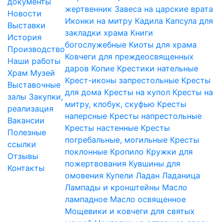
документы
жертвенник
Завеса на царские врата
Новости
Иконки на митру
Кадила
Капсула для
Выставки
закладки храма
Книги
История
богослужебные
Киоты для храма
Производство
Ковчеги для преждеосвященных
Наши работы
даров
Копие
Крестики нательные
Храм
Музей
Крест-иконы запрестольные
Кресты
Выставочные
для дома
Кресты на купол
Кресты на
залы
Закупки,
митру, клобук, скуфью
Кресты
реализация
наперсные
Кресты напрестольные
Вакансии
Кресты настенные
Кресты
Полезные
погребальные, могильные
Кресты
ссылки
поклонные
Кропило
Кружки для
Отзывы
пожертвования
Кувшины для
Контакты
омовения
Купели
Ладан
Ладаница
Лампады и кронштейны
Масло
лампадное
Масло освященное
Мощевики и ковчеги для святых