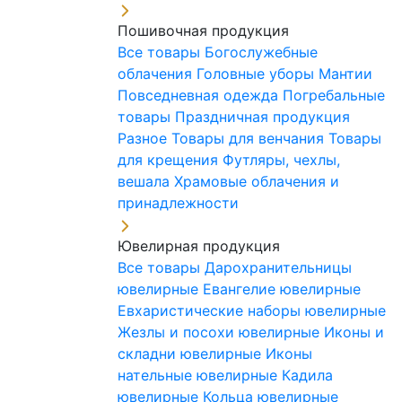
Пошивочная продукция
Все товары
Богослужебные
облачения
Головные уборы
Мантии
Повседневная одежда
Погребальные
товары
Праздничная продукция
Разное
Товары для венчания
Товары
для крещения
Футляры, чехлы,
вешала
Храмовые облачения и
принадлежности
Ювелирная продукция
Все товары
Дарохранительницы
ювелирные
Евангелие ювелирные
Евхаристические наборы ювелирные
Жезлы и посохи ювелирные
Иконы и
складни ювелирные
Иконы
нательные ювелирные
Кадила
ювелирные
Кольца ювелирные