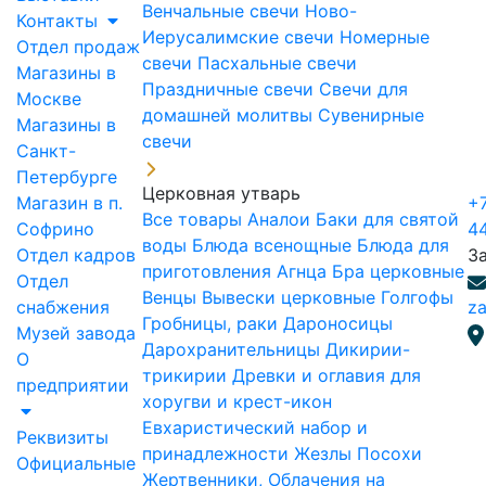
Венчальные свечи
Ново-
Контакты
Иерусалимские свечи
Номерные
Отдел продаж
свечи
Пасхальные свечи
Магазины в
Праздничные свечи
Свечи для
Москве
домашней молитвы
Сувенирные
Магазины в
свечи
Санкт-
Петербурге
Церковная утварь
Магазин в п.
+7
Все товары
Аналои
Баки для святой
Софрино
4
воды
Блюда всенощные
Блюда для
Отдел кадров
З
приготовления Агнца
Бра церковные
Отдел
Венцы
Вывески церковные
Голгофы
снабжения
za
Гробницы, раки
Дароносицы
Музей завода
Дарохранительницы
Дикирии-
О
трикирии
Древки и оглавия для
предприятии
хоругви и крест-икон
Евхаристический набор и
Реквизиты
принадлежности
Жезлы Посохи
Официальные
Жертвенники, Облачения на