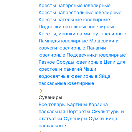
Кресты наперсные ювелирные
Кресты напрестольные ювелирные
Кресты нательные ювелирные
Подвески нательные ювелирные
Кресты, иконки на митру ювелирные
Лампады ювелирные
Мощевики и
ковчеги ювелирные
Панагии
ювелирные
Подсвечники ювелирные
Разное
Сосуды ювелирные
Цепи для
крестов и панагий
Чаши
водосвятные ювелирные
Яйца
пасхальные ювелирные
Сувениры
Все товары
Картины
Корзина
пасхальная
Портреты
Скульптуры и
статуэтки
Сувениры
Сумки
Яйца
пасхальные