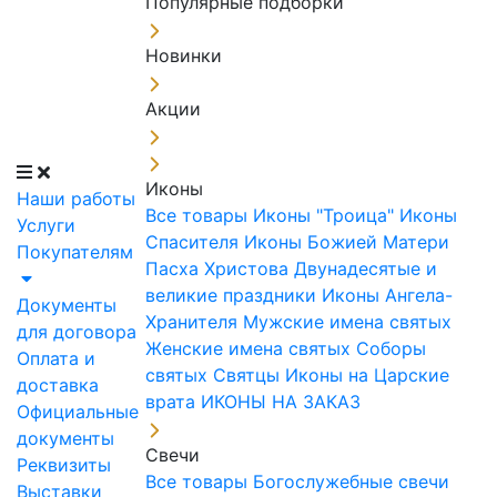
Популярные подборки
Новинки
Акции
Иконы
Наши работы
Все товары
Иконы "Троица"
Иконы
Услуги
Спасителя
Иконы Божией Матери
Покупателям
Пасха Христова
Двунадесятые и
великие праздники
Иконы Ангела-
Документы
Хранителя
Мужские имена святых
для договора
Женские имена святых
Соборы
Оплата и
святых
Святцы
Иконы на Царские
доставка
врата
ИКОНЫ НА ЗАКАЗ
Официальные
документы
Свечи
Реквизиты
Все товары
Богослужебные свечи
Выставки