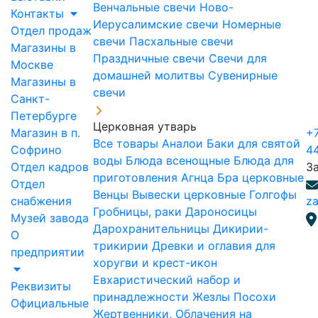
Венчальные свечи
Ново-
Контакты
Иерусалимские свечи
Номерные
Отдел продаж
свечи
Пасхальные свечи
Магазины в
Праздничные свечи
Свечи для
Москве
домашней молитвы
Сувенирные
Магазины в
свечи
Санкт-
Петербурге
Церковная утварь
Магазин в п.
+7
Все товары
Аналои
Баки для святой
Софрино
4
воды
Блюда всенощные
Блюда для
Отдел кадров
З
приготовления Агнца
Бра церковные
Отдел
Венцы
Вывески церковные
Голгофы
снабжения
za
Гробницы, раки
Дароносицы
Музей завода
Дарохранительницы
Дикирии-
О
трикирии
Древки и оглавия для
предприятии
хоругви и крест-икон
Евхаристический набор и
Реквизиты
принадлежности
Жезлы Посохи
Официальные
Жертвенники, Облачения на