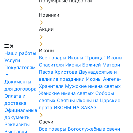
Популярные подборки
Новинки
Акции
Иконы
Наши работы
Все товары
Иконы "Троица"
Иконы
Услуги
Спасителя
Иконы Божией Матери
Покупателям
Пасха Христова
Двунадесятые и
великие праздники
Иконы Ангела-
Документы
Хранителя
Мужские имена святых
для договора
Женские имена святых
Соборы
Оплата и
святых
Святцы
Иконы на Царские
доставка
врата
ИКОНЫ НА ЗАКАЗ
Официальные
документы
Свечи
Реквизиты
Все товары
Богослужебные свечи
Выставки