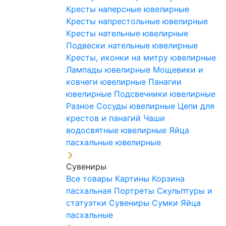
Кресты наперсные ювелирные
Кресты напрестольные ювелирные
Кресты нательные ювелирные
Подвески нательные ювелирные
Кресты, иконки на митру ювелирные
Лампады ювелирные
Мощевики и
ковчеги ювелирные
Панагии
ювелирные
Подсвечники ювелирные
Разное
Сосуды ювелирные
Цепи для
крестов и панагий
Чаши
водосвятные ювелирные
Яйца
пасхальные ювелирные
Сувениры
Все товары
Картины
Корзина
пасхальная
Портреты
Скульптуры и
статуэтки
Сувениры
Сумки
Яйца
пасхальные