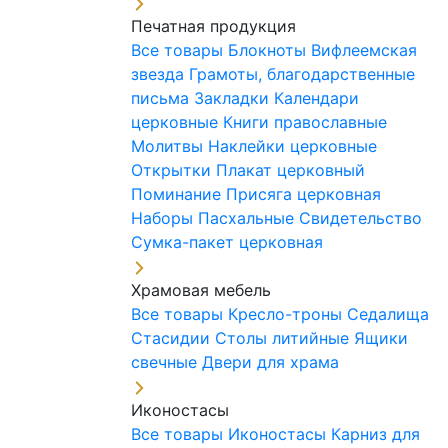
Печатная продукция
Все товары
Блокноты
Вифлеемская
звезда
Грамоты, благодарственные
письма
Закладки
Календари
церковные
Книги православные
Молитвы
Наклейки церковные
Открытки
Плакат церковный
Поминание
Присяга церковная
Наборы Пасхальные
Свидетельство
Сумка-пакет церковная
Храмовая мебель
Все товары
Кресло-троны
Седалища
Стасидии
Столы литийные
Ящики
свечные
Двери для храма
Иконостасы
Все товары
Иконостасы
Карниз для