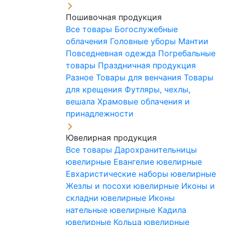
Пошивочная продукция
Все товары
Богослужебные
облачения
Головные уборы
Мантии
Повседневная одежда
Погребальные
товары
Праздничная продукция
Разное
Товары для венчания
Товары
для крещения
Футляры, чехлы,
вешала
Храмовые облачения и
принадлежности
Ювелирная продукция
Все товары
Дарохранительницы
ювелирные
Евангелие ювелирные
Евхаристические наборы ювелирные
Жезлы и посохи ювелирные
Иконы и
складни ювелирные
Иконы
нательные ювелирные
Кадила
ювелирные
Кольца ювелирные