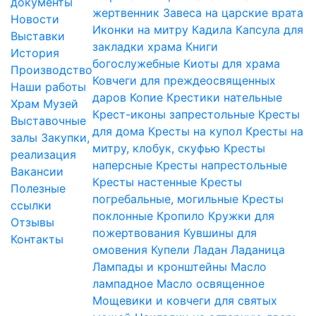
документы
жертвенник
Завеса на царские врата
Новости
Иконки на митру
Кадила
Капсула для
Выставки
закладки храма
Книги
История
богослужебные
Киоты для храма
Производство
Ковчеги для преждеосвященных
Наши работы
даров
Копие
Крестики нательные
Храм
Музей
Крест-иконы запрестольные
Кресты
Выставочные
для дома
Кресты на купол
Кресты на
залы
Закупки,
митру, клобук, скуфью
Кресты
реализация
наперсные
Кресты напрестольные
Вакансии
Кресты настенные
Кресты
Полезные
погребальные, могильные
Кресты
ссылки
поклонные
Кропило
Кружки для
Отзывы
пожертвования
Кувшины для
Контакты
омовения
Купели
Ладан
Ладаница
Лампады и кронштейны
Масло
лампадное
Масло освященное
Мощевики и ковчеги для святых