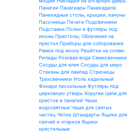
мощей
Накладки на алтарную дверь
Панагии
Панагиары
Паникадила
Панихидные столы, крышки, кануны
Пасочницы
Печати
Подсвечники
Подставки
Полки и футляры под
иконы
Престолы, Облачения на
престол
Приборы для соборования
Рамки под икону
Решётки на солею
Рипиды
Розовая вода
Семисвечники
Сосуды для елея
Сосуды для миро
Стаканы для лампад
Стрючицы
Трехсвечники
Уголь кадильный
Фонари пасхальные
Футляры под
церковную утварь
Хоругви
Цепи для
крестов и панагий
Чаши
водосвятные
Чаши для святых
частиц
Четки
Штандарты
Ящики для
свечей и огарков
Ящики
крестильные