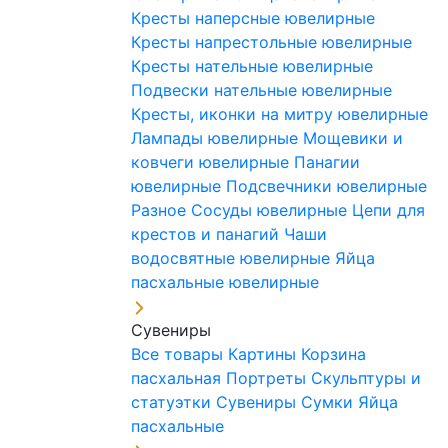
Кресты наперсные ювелирные
Кресты напрестольные ювелирные
Кресты нательные ювелирные
Подвески нательные ювелирные
Кресты, иконки на митру ювелирные
Лампады ювелирные
Мощевики и
ковчеги ювелирные
Панагии
ювелирные
Подсвечники ювелирные
Разное
Сосуды ювелирные
Цепи для
крестов и панагий
Чаши
водосвятные ювелирные
Яйца
пасхальные ювелирные
Сувениры
Все товары
Картины
Корзина
пасхальная
Портреты
Скульптуры и
статуэтки
Сувениры
Сумки
Яйца
пасхальные