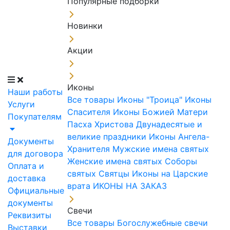
Популярные подборки
Новинки
Акции
Иконы
Наши работы
Все товары
Иконы "Троица"
Иконы
Услуги
Спасителя
Иконы Божией Матери
Покупателям
Пасха Христова
Двунадесятые и
великие праздники
Иконы Ангела-
Документы
Хранителя
Мужские имена святых
для договора
Женские имена святых
Соборы
Оплата и
святых
Святцы
Иконы на Царские
доставка
врата
ИКОНЫ НА ЗАКАЗ
Официальные
документы
Свечи
Реквизиты
Все товары
Богослужебные свечи
Выставки