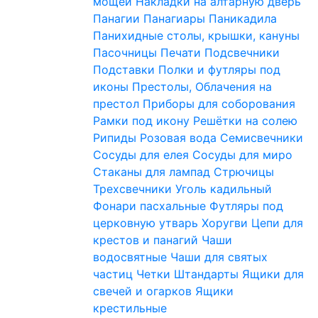
мощей
Накладки на алтарную дверь
Панагии
Панагиары
Паникадила
Панихидные столы, крышки, кануны
Пасочницы
Печати
Подсвечники
Подставки
Полки и футляры под
иконы
Престолы, Облачения на
престол
Приборы для соборования
Рамки под икону
Решётки на солею
Рипиды
Розовая вода
Семисвечники
Сосуды для елея
Сосуды для миро
Стаканы для лампад
Стрючицы
Трехсвечники
Уголь кадильный
Фонари пасхальные
Футляры под
церковную утварь
Хоругви
Цепи для
крестов и панагий
Чаши
водосвятные
Чаши для святых
частиц
Четки
Штандарты
Ящики для
свечей и огарков
Ящики
крестильные