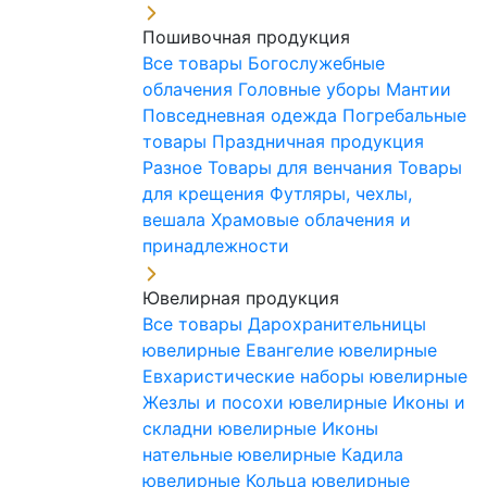
Пошивочная продукция
Все товары
Богослужебные
облачения
Головные уборы
Мантии
Повседневная одежда
Погребальные
товары
Праздничная продукция
Разное
Товары для венчания
Товары
для крещения
Футляры, чехлы,
вешала
Храмовые облачения и
принадлежности
Ювелирная продукция
Все товары
Дарохранительницы
ювелирные
Евангелие ювелирные
Евхаристические наборы ювелирные
Жезлы и посохи ювелирные
Иконы и
складни ювелирные
Иконы
нательные ювелирные
Кадила
ювелирные
Кольца ювелирные