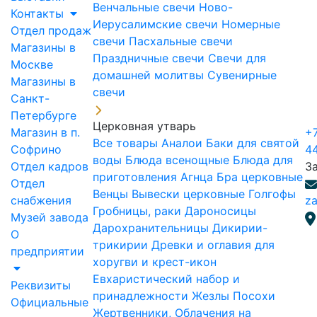
Венчальные свечи
Ново-
Контакты
Иерусалимские свечи
Номерные
Отдел продаж
свечи
Пасхальные свечи
Магазины в
Праздничные свечи
Свечи для
Москве
домашней молитвы
Сувенирные
Магазины в
свечи
Санкт-
Петербурге
Церковная утварь
Магазин в п.
+7
Все товары
Аналои
Баки для святой
Софрино
4
воды
Блюда всенощные
Блюда для
Отдел кадров
З
приготовления Агнца
Бра церковные
Отдел
Венцы
Вывески церковные
Голгофы
снабжения
za
Гробницы, раки
Дароносицы
Музей завода
Дарохранительницы
Дикирии-
О
трикирии
Древки и оглавия для
предприятии
хоругви и крест-икон
Евхаристический набор и
Реквизиты
принадлежности
Жезлы Посохи
Официальные
Жертвенники, Облачения на