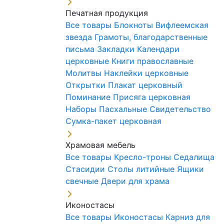
Печатная продукция
Все товары
Блокноты
Вифлеемская
звезда
Грамоты, благодарственные
письма
Закладки
Календари
церковные
Книги православные
Молитвы
Наклейки церковные
Открытки
Плакат церковный
Поминание
Присяга церковная
Наборы Пасхальные
Свидетельство
Сумка-пакет церковная
Храмовая мебель
Все товары
Кресло-троны
Седалища
Стасидии
Столы литийные
Ящики
свечные
Двери для храма
Иконостасы
Все товары
Иконостасы
Карниз для