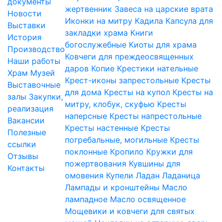
документы
жертвенник
Завеса на царские врата
Новости
Иконки на митру
Кадила
Капсула для
Выставки
закладки храма
Книги
История
богослужебные
Киоты для храма
Производство
Ковчеги для преждеосвященных
Наши работы
даров
Копие
Крестики нательные
Храм
Музей
Крест-иконы запрестольные
Кресты
Выставочные
для дома
Кресты на купол
Кресты на
залы
Закупки,
митру, клобук, скуфью
Кресты
реализация
наперсные
Кресты напрестольные
Вакансии
Кресты настенные
Кресты
Полезные
погребальные, могильные
Кресты
ссылки
поклонные
Кропило
Кружки для
Отзывы
пожертвования
Кувшины для
Контакты
омовения
Купели
Ладан
Ладаница
Лампады и кронштейны
Масло
лампадное
Масло освященное
Мощевики и ковчеги для святых