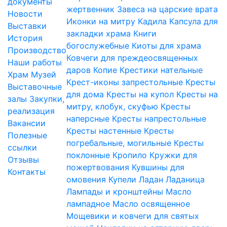
документы
жертвенник
Завеса на царские врата
Новости
Иконки на митру
Кадила
Капсула для
Выставки
закладки храма
Книги
История
богослужебные
Киоты для храма
Производство
Ковчеги для преждеосвященных
Наши работы
даров
Копие
Крестики нательные
Храм
Музей
Крест-иконы запрестольные
Кресты
Выставочные
для дома
Кресты на купол
Кресты на
залы
Закупки,
митру, клобук, скуфью
Кресты
реализация
наперсные
Кресты напрестольные
Вакансии
Кресты настенные
Кресты
Полезные
погребальные, могильные
Кресты
ссылки
поклонные
Кропило
Кружки для
Отзывы
пожертвования
Кувшины для
Контакты
омовения
Купели
Ладан
Ладаница
Лампады и кронштейны
Масло
лампадное
Масло освященное
Мощевики и ковчеги для святых