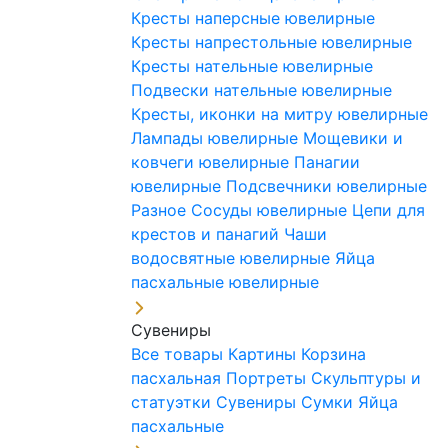
Кресты наперсные ювелирные
Кресты напрестольные ювелирные
Кресты нательные ювелирные
Подвески нательные ювелирные
Кресты, иконки на митру ювелирные
Лампады ювелирные
Мощевики и
ковчеги ювелирные
Панагии
ювелирные
Подсвечники ювелирные
Разное
Сосуды ювелирные
Цепи для
крестов и панагий
Чаши
водосвятные ювелирные
Яйца
пасхальные ювелирные
Сувениры
Все товары
Картины
Корзина
пасхальная
Портреты
Скульптуры и
статуэтки
Сувениры
Сумки
Яйца
пасхальные