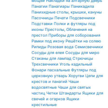
мощей
Накладки на алтарную дверь
Панагии
Панагиары
Паникадила
Панихидные столы, крышки, кануны
Пасочницы
Печати
Подсвечники
Подставки
Полки и футляры под
иконы
Престолы, Облачения на
престол
Приборы для соборования
Рамки под икону
Решётки на солею
Рипиды
Розовая вода
Семисвечники
Сосуды для елея
Сосуды для миро
Стаканы для лампад
Стрючицы
Трехсвечники
Уголь кадильный
Фонари пасхальные
Футляры под
церковную утварь
Хоругви
Цепи для
крестов и панагий
Чаши
водосвятные
Чаши для святых
частиц
Четки
Штандарты
Ящики для
свечей и огарков
Ящики
крестильные