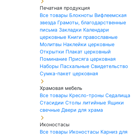
Печатная продукция
Все товары
Блокноты
Вифлеемская
звезда
Грамоты, благодарственные
письма
Закладки
Календари
церковные
Книги православные
Молитвы
Наклейки церковные
Открытки
Плакат церковный
Поминание
Присяга церковная
Наборы Пасхальные
Свидетельство
Сумка-пакет церковная
Храмовая мебель
Все товары
Кресло-троны
Седалища
Стасидии
Столы литийные
Ящики
свечные
Двери для храма
Иконостасы
Все товары
Иконостасы
Карниз для