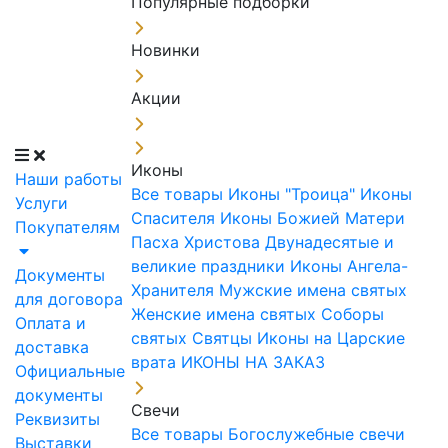
Популярные подборки
Новинки
Акции
Иконы
Наши работы
Все товары
Иконы "Троица"
Иконы
Услуги
Спасителя
Иконы Божией Матери
Покупателям
Пасха Христова
Двунадесятые и
великие праздники
Иконы Ангела-
Документы
Хранителя
Мужские имена святых
для договора
Женские имена святых
Соборы
Оплата и
святых
Святцы
Иконы на Царские
доставка
врата
ИКОНЫ НА ЗАКАЗ
Официальные
документы
Свечи
Реквизиты
Все товары
Богослужебные свечи
Выставки