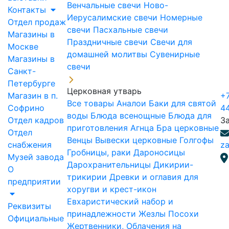
Венчальные свечи
Ново-
Контакты
Иерусалимские свечи
Номерные
Отдел продаж
свечи
Пасхальные свечи
Магазины в
Праздничные свечи
Свечи для
Москве
домашней молитвы
Сувенирные
Магазины в
свечи
Санкт-
Петербурге
Церковная утварь
Магазин в п.
+7
Все товары
Аналои
Баки для святой
Софрино
4
воды
Блюда всенощные
Блюда для
Отдел кадров
З
приготовления Агнца
Бра церковные
Отдел
Венцы
Вывески церковные
Голгофы
снабжения
za
Гробницы, раки
Дароносицы
Музей завода
Дарохранительницы
Дикирии-
О
трикирии
Древки и оглавия для
предприятии
хоругви и крест-икон
Евхаристический набор и
Реквизиты
принадлежности
Жезлы Посохи
Официальные
Жертвенники, Облачения на