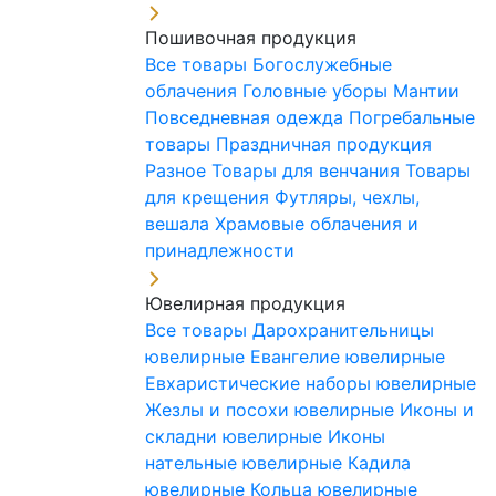
Пошивочная продукция
Все товары
Богослужебные
облачения
Головные уборы
Мантии
Повседневная одежда
Погребальные
товары
Праздничная продукция
Разное
Товары для венчания
Товары
для крещения
Футляры, чехлы,
вешала
Храмовые облачения и
принадлежности
Ювелирная продукция
Все товары
Дарохранительницы
ювелирные
Евангелие ювелирные
Евхаристические наборы ювелирные
Жезлы и посохи ювелирные
Иконы и
складни ювелирные
Иконы
нательные ювелирные
Кадила
ювелирные
Кольца ювелирные