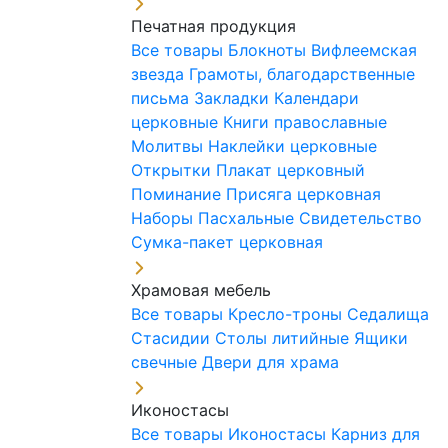
Печатная продукция
Все товары
Блокноты
Вифлеемская
звезда
Грамоты, благодарственные
письма
Закладки
Календари
церковные
Книги православные
Молитвы
Наклейки церковные
Открытки
Плакат церковный
Поминание
Присяга церковная
Наборы Пасхальные
Свидетельство
Сумка-пакет церковная
Храмовая мебель
Все товары
Кресло-троны
Седалища
Стасидии
Столы литийные
Ящики
свечные
Двери для храма
Иконостасы
Все товары
Иконостасы
Карниз для