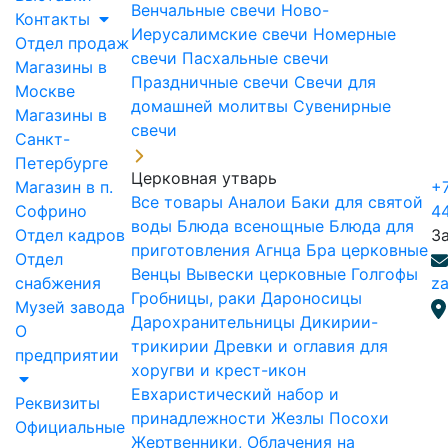
Венчальные свечи
Ново-
Контакты
Иерусалимские свечи
Номерные
Отдел продаж
свечи
Пасхальные свечи
Магазины в
Праздничные свечи
Свечи для
Москве
домашней молитвы
Сувенирные
Магазины в
свечи
Санкт-
Петербурге
Церковная утварь
Магазин в п.
+7
Все товары
Аналои
Баки для святой
Софрино
4
воды
Блюда всенощные
Блюда для
Отдел кадров
З
приготовления Агнца
Бра церковные
Отдел
Венцы
Вывески церковные
Голгофы
снабжения
za
Гробницы, раки
Дароносицы
Музей завода
Дарохранительницы
Дикирии-
О
трикирии
Древки и оглавия для
предприятии
хоругви и крест-икон
Евхаристический набор и
Реквизиты
принадлежности
Жезлы Посохи
Официальные
Жертвенники, Облачения на