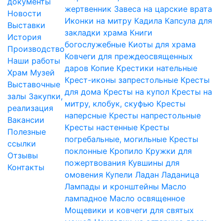
документы
жертвенник
Завеса на царские врата
Новости
Иконки на митру
Кадила
Капсула для
Выставки
закладки храма
Книги
История
богослужебные
Киоты для храма
Производство
Ковчеги для преждеосвященных
Наши работы
даров
Копие
Крестики нательные
Храм
Музей
Крест-иконы запрестольные
Кресты
Выставочные
для дома
Кресты на купол
Кресты на
залы
Закупки,
митру, клобук, скуфью
Кресты
реализация
наперсные
Кресты напрестольные
Вакансии
Кресты настенные
Кресты
Полезные
погребальные, могильные
Кресты
ссылки
поклонные
Кропило
Кружки для
Отзывы
пожертвования
Кувшины для
Контакты
омовения
Купели
Ладан
Ладаница
Лампады и кронштейны
Масло
лампадное
Масло освященное
Мощевики и ковчеги для святых