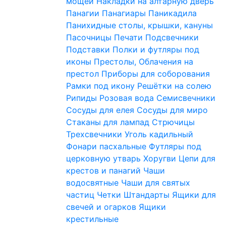
мощей
Накладки на алтарную дверь
Панагии
Панагиары
Паникадила
Панихидные столы, крышки, кануны
Пасочницы
Печати
Подсвечники
Подставки
Полки и футляры под
иконы
Престолы, Облачения на
престол
Приборы для соборования
Рамки под икону
Решётки на солею
Рипиды
Розовая вода
Семисвечники
Сосуды для елея
Сосуды для миро
Стаканы для лампад
Стрючицы
Трехсвечники
Уголь кадильный
Фонари пасхальные
Футляры под
церковную утварь
Хоругви
Цепи для
крестов и панагий
Чаши
водосвятные
Чаши для святых
частиц
Четки
Штандарты
Ящики для
свечей и огарков
Ящики
крестильные