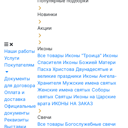
Популярные подборки
Новинки
Акции
Иконы
Наши работы
Все товары
Иконы "Троица"
Иконы
Услуги
Спасителя
Иконы Божией Матери
Покупателям
Пасха Христова
Двунадесятые и
великие праздники
Иконы Ангела-
Документы
Хранителя
Мужские имена святых
для договора
Женские имена святых
Соборы
Оплата и
святых
Святцы
Иконы на Царские
доставка
врата
ИКОНЫ НА ЗАКАЗ
Официальные
документы
Свечи
Реквизиты
Все товары
Богослужебные свечи
Выставки