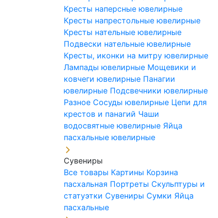
Кресты наперсные ювелирные
Кресты напрестольные ювелирные
Кресты нательные ювелирные
Подвески нательные ювелирные
Кресты, иконки на митру ювелирные
Лампады ювелирные
Мощевики и
ковчеги ювелирные
Панагии
ювелирные
Подсвечники ювелирные
Разное
Сосуды ювелирные
Цепи для
крестов и панагий
Чаши
водосвятные ювелирные
Яйца
пасхальные ювелирные
Сувениры
Все товары
Картины
Корзина
пасхальная
Портреты
Скульптуры и
статуэтки
Сувениры
Сумки
Яйца
пасхальные