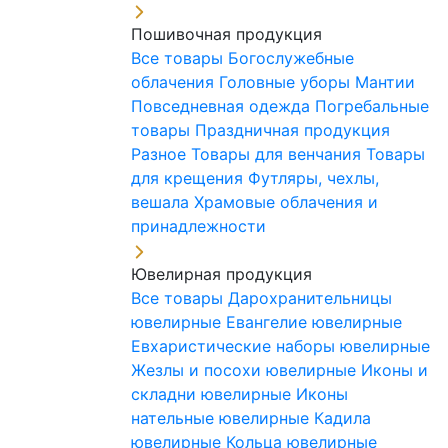
Пошивочная продукция
Все товары
Богослужебные
облачения
Головные уборы
Мантии
Повседневная одежда
Погребальные
товары
Праздничная продукция
Разное
Товары для венчания
Товары
для крещения
Футляры, чехлы,
вешала
Храмовые облачения и
принадлежности
Ювелирная продукция
Все товары
Дарохранительницы
ювелирные
Евангелие ювелирные
Евхаристические наборы ювелирные
Жезлы и посохи ювелирные
Иконы и
складни ювелирные
Иконы
нательные ювелирные
Кадила
ювелирные
Кольца ювелирные